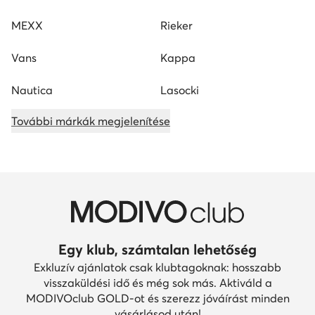
MEXX
Rieker
Vans
Kappa
Nautica
Lasocki
További márkák megjelenítése
Egy klub, számtalan lehetőség
Exkluzív ajánlatok csak klubtagoknak: hosszabb
visszaküldési idő és még sok más. Aktiváld a
MODIVOclub GOLD-ot és szerezz jóváírást minden
vásárlásod után!