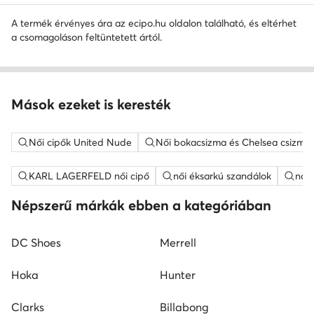
A termék érvényes ára az ecipo.hu oldalon található, és eltérhet
a csomagoláson feltüntetett ártól.
Mások ezeket is keresték
Női cipők United Nude
Női bokacsizma és Chelsea csizma
KARL LAGERFELD női cipő
női éksarkú szandálok
női
Népszerű márkák ebben a kategóriában
DC Shoes
Merrell
Hoka
Hunter
Clarks
Billabong