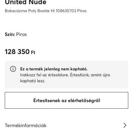
United Nude
Bokacsizma Poly Bootie Hi 108635703 Piros
Szín:
Piros
128 350
128 350 Ft
Ft
Ez a termék jelenleg nem kapható.
Iratkozz fel az értesítésre. Értesítünk, amint újra
kapható lesz.
Értesítsenek az elérhetőségről
Termékinformációk