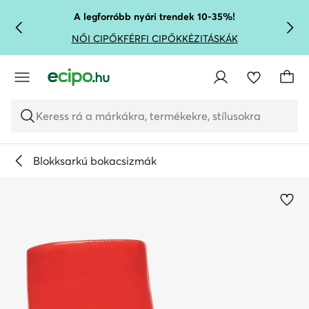
UGRÁS A FŐ TARTALOMRA
UGRÁS A KERESÉSHEZ
A legforróbb nyári trendek 10-35%!
NŐI CIPŐK
FÉRFI CIPŐK
KÉZITÁSKÁK
Keress rá a márkákra, termékekre, stílusokra
Blokksarkú bokacsizmák