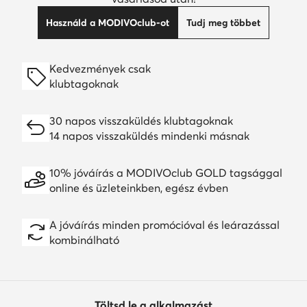
Használd a MODIVOclub-ot
Tudj meg többet
Kedvezmények csak
klubtagoknak
30 napos visszaküldés klubtagoknak
14 napos visszaküldés mindenki másnak
10% jóváírás a MODIVOclub GOLD tagsággal
online és üzleteinkben, egész évben
A jóváírás minden promócióval és leárazással
kombinálható
Töltsd le a alkalmazást