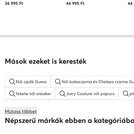
36 995
Ft
44 995
Ft
44
Mások ezeket is keresték
Női cipők Guess
Női bokacsizma és Chelsea csizma G
fekete női sneaker
Juicy Couture női papucs
pl
Nike Air Force 1
KARL LAGERFELD női cipő
Mutass többet
női éksarkú szandálok
női magasszárú tornacipők
Népszerű márkák ebben a kategóriáb
Nine West női szandál
Reebok női cipő
fekete 