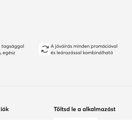
 tagsággal
A jóváírás minden promócióval
n, egész
és leárazással kombinálható
iók
Töltsd le a alkalmazást
árolhatok?