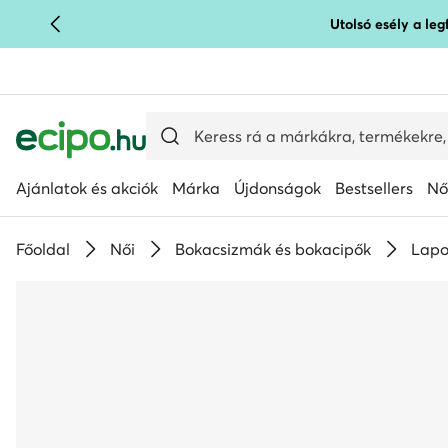
Utolsó esély a le
UGRÁS A FŐ TARTALOMRA
UGRÁS A KERESÉSHEZ
Ajánlatok és akciók
Márka
Újdonságok
Bestsellers
Nő
Főoldal
Női
Bokacsizmák és bokacipők
Lapo