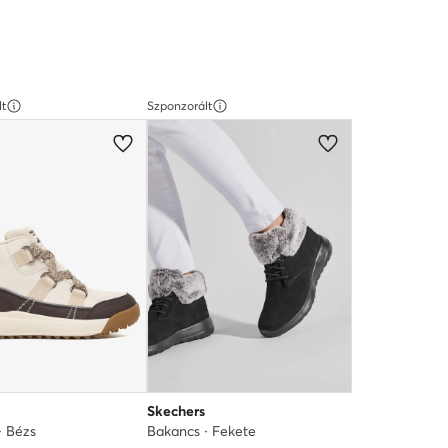
lt
Szponzorált
Skechers
· Bézs
Bakancs · Fekete