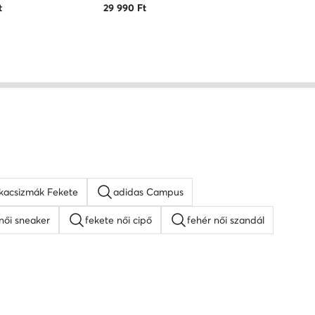
t
29 990
Ft
kacsizmák Fekete
adidas Campus
női sneaker
fekete női cipő
fehér női szandál
lpú szandálok
Guess női cipő
Lacoste női cipő
pők
Vans női tornacipők