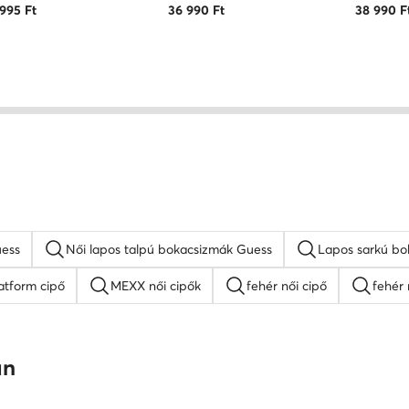
 995
Ft
36 990
Ft
38 990
F
uess
Női lapos talpú bokacsizmák Guess
Lapos sarkú bo
atform cipő
MEXX női cipők
fehér női cipő
fehér 
Nine West női cipők
platform szandálok
női lapos ta
an
mokaszin női
G-Star RAW női cipők
Juicy Couture női ci