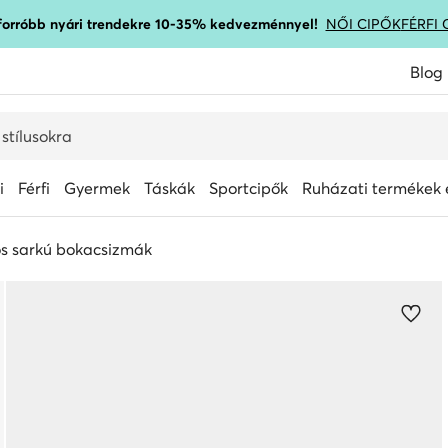
gforróbb nyári trendekre 10-35% kedvezménnyel!
NŐI CIPŐK
FÉRFI 
Blog
i
Férfi
Gyermek
Táskák
Sportcipők
Ruházati termékek é
s sarkú bokacsizmák