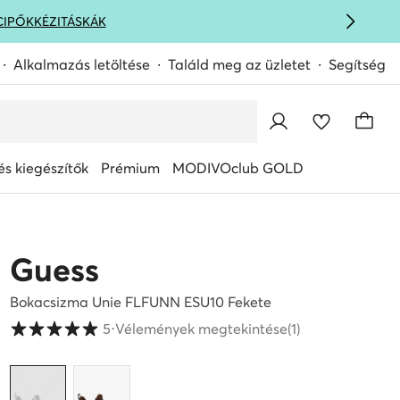
CIPŐK
KÉZITÁSKÁK
Alkalmazás letöltése
Találd meg az üzletet
Segítség
s kiegészítők
Prémium
MODIVOclub GOLD
Guess
Bokacsizma Unie FLFUNN ESU10 Fekete
Vásárlói értékelések 1-5 skálán
5
⋅
Vélemények megtekintése
(1)