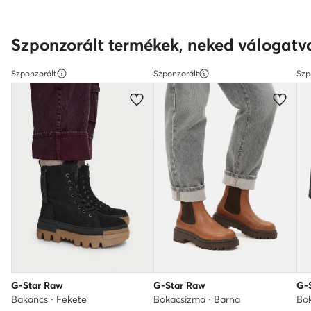
Szponzorált termékek, neked válogatv
Szponzorált
Szponzorált
Szp
G-Star Raw
G-Star Raw
G-
Bakancs · Fekete
Bokacsizma · Barna
Bok