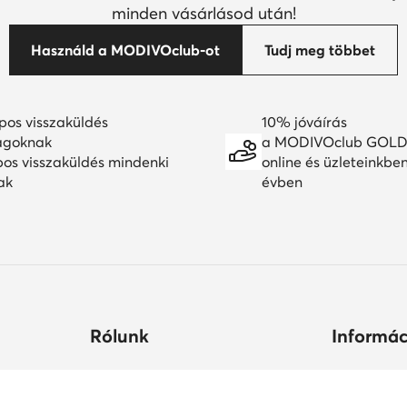
minden vásárlásod után!
Használd a MODIVOclub-ot
Tudj meg többet
pos visszaküldés
10% jóváírás
agoknak
a MODIVOclub GOLD
pos visszaküldés mindenki
online és üzleteinkbe
ak
évben
Rólunk
Informác
ltségek
Céginformációk
Hogyan vás