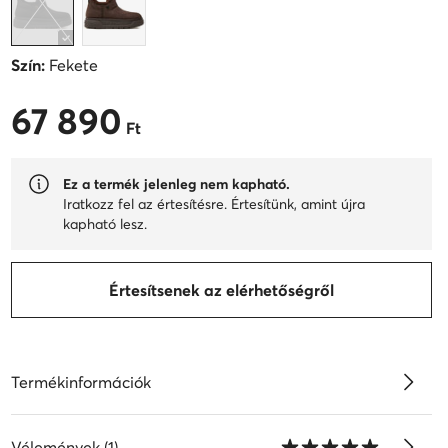
Szín:
Fekete
67 890
67 890 Ft
Ft
Ez a termék jelenleg nem kapható.
Iratkozz fel az értesítésre. Értesítünk, amint újra
kapható lesz.
Értesítsenek az elérhetőségről
Termékinformációk
Vélemények (1)