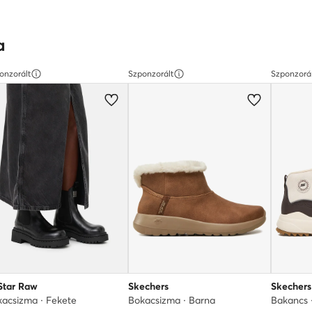
a
onzorált
Szponzorált
Szponzorá
Star Raw
Skechers
Skechers
acsizma · Fekete
Bokacsizma · Barna
Bakancs 