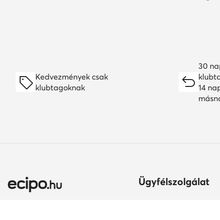
30 na
Kedvezmények csak
klubt
klubtagoknak
14 na
másn
Ügyfélszolgálat
Szállítási módok és kö