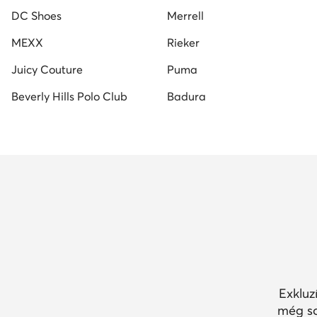
DC Shoes
Merrell
MEXX
Rieker
Juicy Couture
Puma
Beverly Hills Polo Club
Badura
Exkluz
még so