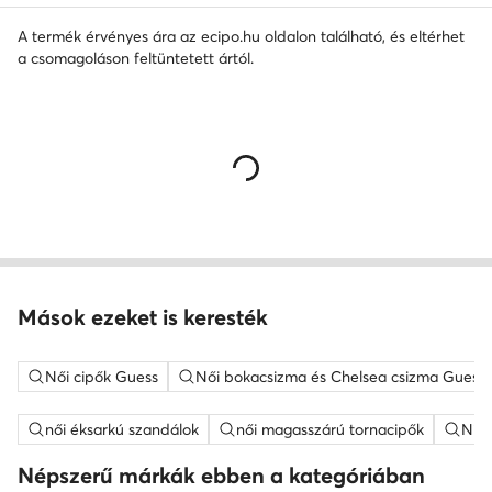
A termék érvényes ára az ecipo.hu oldalon található, és eltérhet
a csomagoláson feltüntetett ártól.
Mások ezeket is keresték
Női cipők Guess
Női bokacsizma és Chelsea csizma Guess
női éksarkú szandálok
női magasszárú tornacipők
Nine
Népszerű márkák ebben a kategóriában