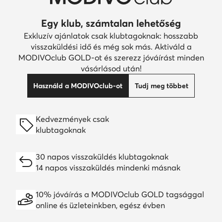
Egy klub, számtalan lehetőség
Exkluzív ajánlatok csak klubtagoknak: hosszabb
visszaküldési idő és még sok más. Aktiváld a
MODIVOclub GOLD-ot és szerezz jóváírást minden
vásárlásod után!
Használd a MODIVOclub-ot
Tudj meg többet
Kedvezmények csak
klubtagoknak
30 napos visszaküldés klubtagoknak
14 napos visszaküldés mindenki másnak
10% jóváírás a MODIVOclub GOLD tagsággal
online és üzleteinkben, egész évben