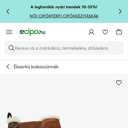
UGRÁS A FŐ TARTALOMRA
UGRÁS A KERESÉSHEZ
A legforróbb nyári trendek 10-35%!
NŐI CIPŐK
FÉRFI CIPŐK
KÉZITÁSKÁK
Keress rá a márkákra, termékekre, stílusokra
Éksarkú bokacsizmák