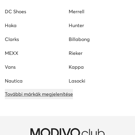
DC Shoes
Merrell
Hoka
Hunter
Clarks
Billabong
MEXX
Rieker
Vans
Kappa
Nautica
Lasocki
További márkák megjelenítése