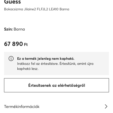
Guess
Bokacsizma Jilaine2 FLFJL2 LEA10 Barna
Szín:
Barna
67 890
67 890 Ft
Ft
Ez a termék jelenleg nem kapható.
Iratkozz fel az értesítésre. Értesítünk, amint újra
kapható lesz.
Értesítsenek az elérhetőségről
Termékinformációk