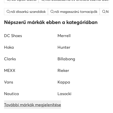
női éksarkú szandálok
női magasszárú tornacipők
Nine
Népszerű márkák ebben a kategóriában
DC Shoes
Merrell
Hoka
Hunter
Clarks
Billabong
MEXX
Rieker
Vans
Kappa
Nautica
Lasocki
További márkák megjelenítése