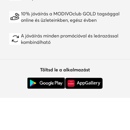
10% jóváírás a MODIVOclub GOLD tagsággal
online és üzleteinkben, egész évben
A jóváírás minden promócióval és leárazással
kombinálható
Töltsd le a alkalmazást
Ügyfélszolgálat
Rólunk