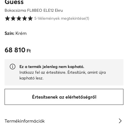
Guess
Bokacsizma FL8BEO ELE12 Ekru
Vásárlói értékelések 1-5 skálán
5
⋅
Vélemények megtekintése
(1)
Szín:
Krém
68 810
68 810 Ft
Ft
Ez a termék jelenleg nem kapható.
Iratkozz fel az értesítésre. Értesítünk, amint újra
kapható lesz.
Értesítsenek az elérhetőségről
Termékinformációk