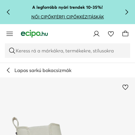
UGRÁS A FŐ TARTALOMRA
UGRÁS A KERESÉSHEZ
A legforróbb nyári trendek 10-35%!
NŐI CIPŐK
FÉRFI CIPŐK
KÉZITÁSKÁK
Keress rá a márkákra, termékekre, stílusokra
Lapos sarkú bokacsizmák