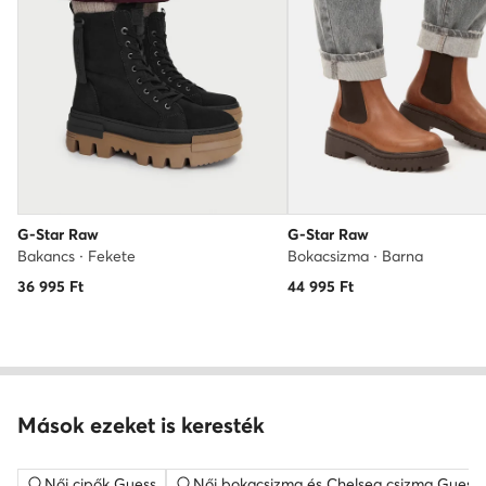
G-Star Raw
G-Star Raw
Bakancs · Fekete
Bokacsizma · Barna
36 995
Ft
44 995
Ft
Mások ezeket is keresték
Női cipők Guess
Női bokacsizma és Chelsea csizma Guess