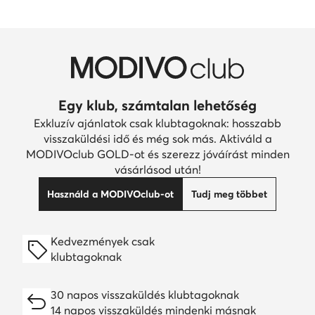
Egy klub, számtalan lehetőség
Exkluzív ajánlatok csak klubtagoknak: hosszabb
visszaküldési idő és még sok más. Aktiváld a
MODIVOclub GOLD-ot és szerezz jóváírást minden
vásárlásod után!
Használd a MODIVOclub-ot
Tudj meg többet
Kedvezmények csak
klubtagoknak
30 napos visszaküldés klubtagoknak
14 napos visszaküldés mindenki másnak