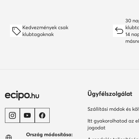
30 na
Kedvezmények csak
klubt
klubtagoknak
14 na
másn
Ügyfélszolgálat
Szállítási módok és kö
Itt gyakorolhatod az el
jogodat
Ország módosítása: