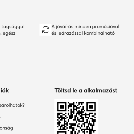
 tagsággal
A jóváírás minden promócióval
n, egész
és leárazással kombinálható
iók
Töltsd le a alkalmazást
árolhatok?
s
tonság