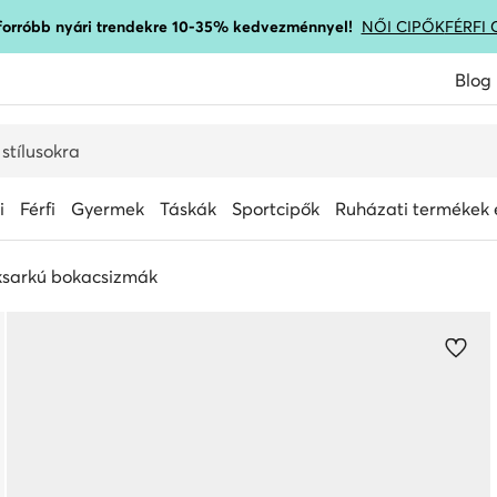
gforróbb nyári trendekre 10-35% kedvezménnyel!
NŐI CIPŐK
FÉRFI 
Blog
i
Férfi
Gyermek
Táskák
Sportcipők
Ruházati termékek é
ksarkú bokacsizmák