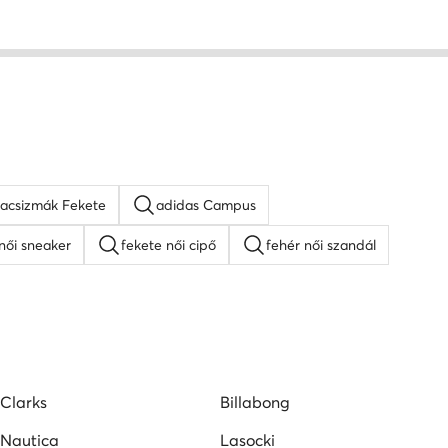
kacsizmák Fekete
adidas Campus
női sneaker
fekete női cipő
fehér női szandál
lpú szandálok
Guess női cipő
Lacoste női cipő
pők
Vans női tornacipők
Clarks
Billabong
Nautica
Lasocki