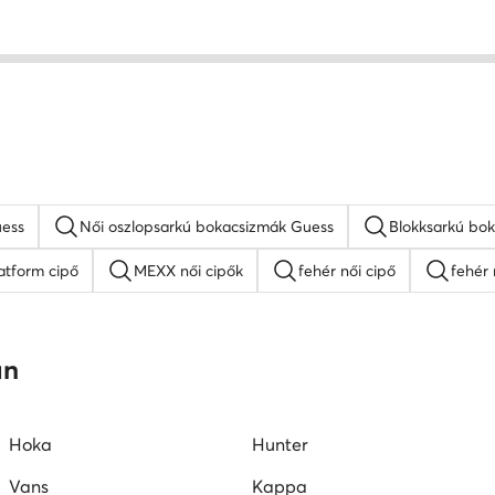
uess
Női oszlopsarkú bokacsizmák Guess
Blokksarkú bo
atform cipő
MEXX női cipők
fehér női cipő
fehér 
Nine West női cipők
platform szandálok
női lapos ta
an
mokaszin női
G-Star RAW női cipők
Juicy Couture női ci
Hoka
Hunter
Vans
Kappa