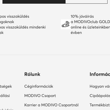
pos visszaküldés
10% jóváírás
agoknak
a MODIVOclub GOLD
pos visszaküldés mindenki
online és üzleteinkbe
ak
évben
Rólunk
Informác
ltségek
Céginformációk
Hogyan vás
állási
MODIVO Csoport
Cipőápolá
Karrier a MODIVO Csoportnál
Termékbiz