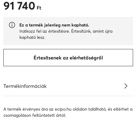
91 740
91 740 Ft
Ft
Ez a termék jelenleg nem kapható.
Iratkozz fel az értesítésre. Értesítünk, amint újra
kapható lesz.
Értesítsenek az elérhetőségről
Termékinformációk
A termék érvényes ára az ecipo.hu oldalon található, és eltérhet a
csomagoláson feltüntetett ártól.