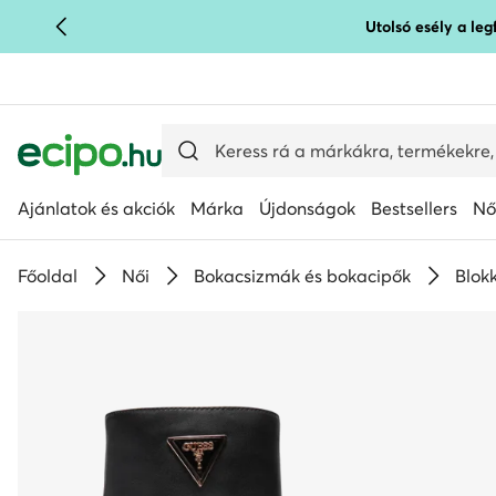
Utolsó esély a le
UGRÁS A FŐ TARTALOMRA
UGRÁS A KERESÉSHEZ
Ajánlatok és akciók
Márka
Újdonságok
Bestsellers
Nő
Főoldal
Női
Bokacsizmák és bokacipők
Blok