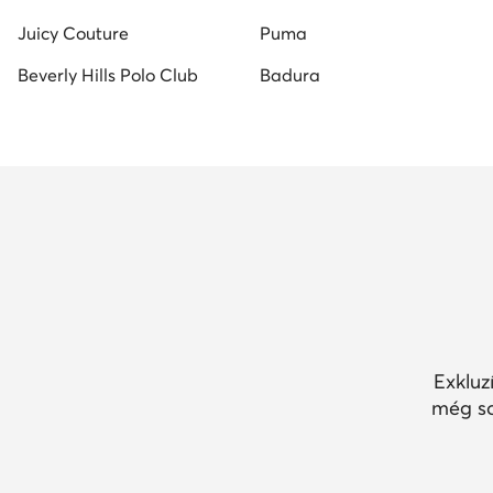
Juicy Couture
Puma
Beverly Hills Polo Club
Badura
Exkluz
még so