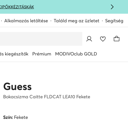
CIPŐK
KÉZITÁSKÁK
Alkalmazás letöltése
Találd meg az üzletet
Segítség
s kiegészítők
Prémium
MODIVOclub GOLD
Guess
Bokacsizma Caitte FLDCAT LEA10 Fekete
Szín:
Fekete