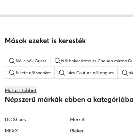
Mások ezeket is keresték
Női cipők Guess
Női bokacsizma és Chelsea csizma G
fekete női sneaker
Juicy Couture női papucs
pl
Nike Air Force 1
KARL LAGERFELD női cipő
Mutass többet
női éksarkú szandálok
női magasszárú tornacipők
Népszerű márkák ebben a kategóriáb
Nine West női szandál
Reebok női cipő
fekete 
DC Shoes
Merrell
MEXX
Rieker