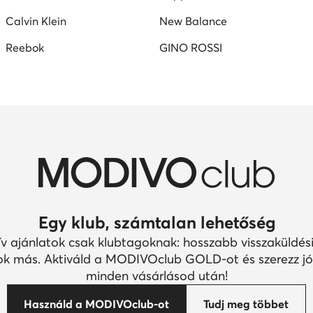
Calvin Klein
New Balance
Reebok
GINO ROSSI
Egy klub, számtalan lehetőség
ív ajánlatok csak klubtagoknak: hosszabb visszaküldési
k más. Aktiváld a MODIVOclub GOLD-ot és szerezz jó
minden vásárlásod után!
Használd a MODIVOclub-ot
Tudj meg többet