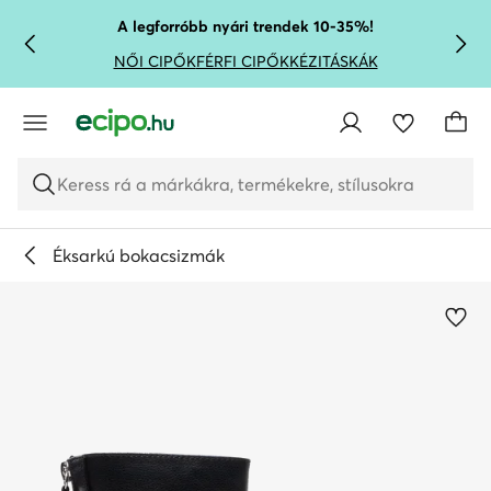
UGRÁS A FŐ TARTALOMRA
UGRÁS A KERESÉSHEZ
A legforróbb nyári trendek 10-35%!
NŐI CIPŐK
FÉRFI CIPŐK
KÉZITÁSKÁK
Keress rá a márkákra, termékekre, stílusokra
Éksarkú bokacsizmák