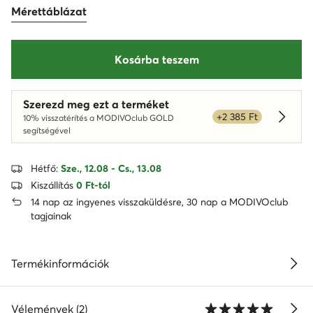
Mérettáblázat
Kosárba teszem
Szerezd meg ezt a terméket
+2 385 Ft
10% visszatérítés a MODIVOclub GOLD
Dowied
segítségével
Hétfő:
Sze., 12.08 - Cs., 13.08
Kiszállítás
0 Ft-tól
14 nap az ingyenes visszaküldésre, 30 nap a MODIVOclub
tagjainak
Termékinformációk
Vélemények (2)