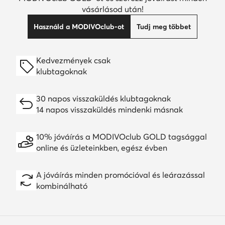
vásárlásod után!
Használd a MODIVOclub-ot
Tudj meg többet
Kedvezmények csak
klubtagoknak
30 napos visszaküldés klubtagoknak
14 napos visszaküldés mindenki másnak
10% jóváírás a MODIVOclub GOLD tagsággal
online és üzleteinkben, egész évben
A jóváírás minden promócióval és leárazással
kombinálható