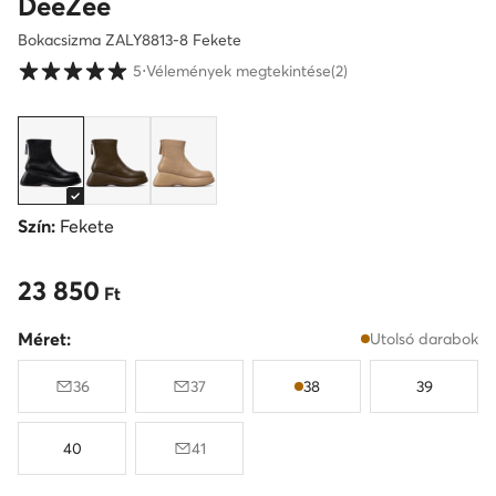
DeeZee
Bokacsizma ZALY8813-8 Fekete
Vásárlói értékelések 1-5 skálán
5
⋅
Vélemények megtekintése
(2)
Szín:
Fekete
23 850
23 850 Ft
Ft
Méret:
Utolsó darabok
36
37
38
39
40
41