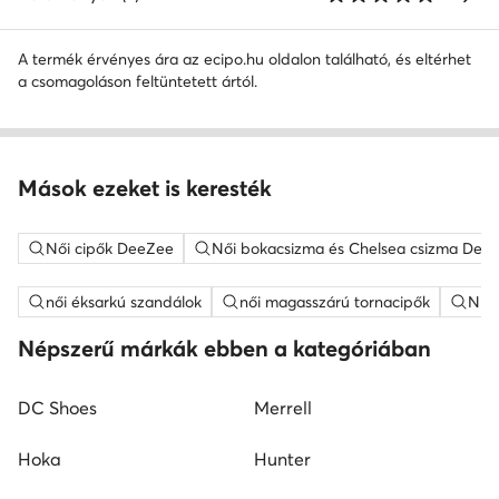
A termék érvényes ára az ecipo.hu oldalon található, és eltérhet
a csomagoláson feltüntetett ártól.
Mások ezeket is keresték
Női cipők DeeZee
Női bokacsizma és Chelsea csizma Dee
női éksarkú szandálok
női magasszárú tornacipők
Nine
Népszerű márkák ebben a kategóriában
DC Shoes
Merrell
Hoka
Hunter