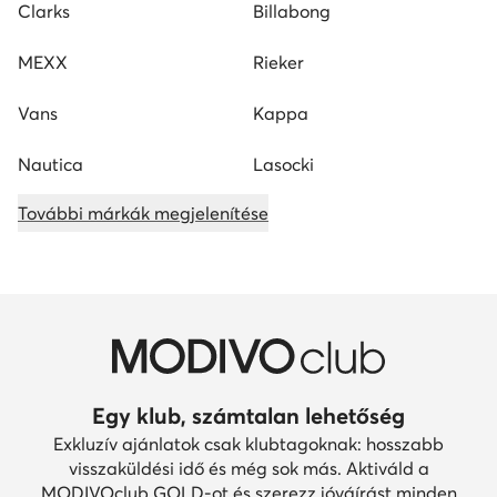
Clarks
Billabong
MEXX
Rieker
Vans
Kappa
Nautica
Lasocki
További márkák megjelenítése
Egy klub, számtalan lehetőség
Exkluzív ajánlatok csak klubtagoknak: hosszabb
visszaküldési idő és még sok más. Aktiváld a
MODIVOclub GOLD-ot és szerezz jóváírást minden