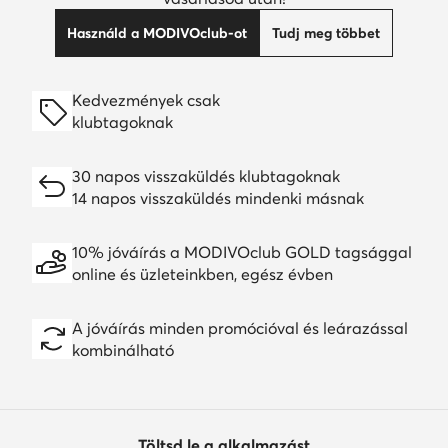
Használd a MODIVOclub-ot
Tudj meg többet
Kedvezmények csak
klubtagoknak
30 napos visszaküldés klubtagoknak
14 napos visszaküldés mindenki másnak
10% jóváírás a MODIVOclub GOLD tagsággal
online és üzleteinkben, egész évben
A jóváírás minden promócióval és leárazással
kombinálható
Töltsd le a alkalmazást