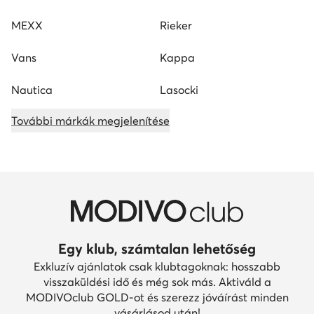
MEXX
Rieker
Vans
Kappa
Nautica
Lasocki
További márkák megjelenítése
Egy klub, számtalan lehetőség
Exkluzív ajánlatok csak klubtagoknak: hosszabb
visszaküldési idő és még sok más. Aktiváld a
MODIVOclub GOLD-ot és szerezz jóváírást minden
vásárlásod után!