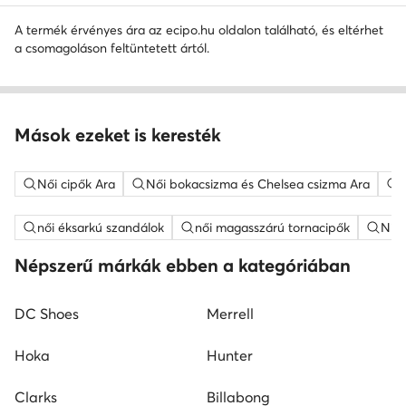
A termék érvényes ára az ecipo.hu oldalon található, és eltérhet
a csomagoláson feltüntetett ártól.
Mások ezeket is keresték
Női cipők Ara
Női bokacsizma és Chelsea csizma Ara
női éksarkú szandálok
női magasszárú tornacipők
Nine
Népszerű márkák ebben a kategóriában
DC Shoes
Merrell
Hoka
Hunter
Clarks
Billabong