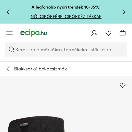
UGRÁS A FŐ TARTALOMRA
UGRÁS A KERESÉSHEZ
A legforróbb nyári trendek 10-35%!
NŐI CIPŐK
FÉRFI CIPŐK
KÉZITÁSKÁK
Keress rá a márkákra, termékekre, stílusokra
Blokksarkú bokacsizmák