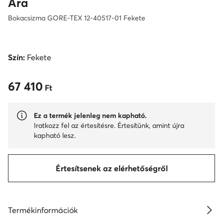
Ara
Bokacsizma GORE-TEX 12-40517-01 Fekete
Szín:
Fekete
67 410
67 410 Ft
Ft
Ez a termék jelenleg nem kapható.
Iratkozz fel az értesítésre. Értesítünk, amint újra
kapható lesz.
Értesítsenek az elérhetőségről
Termékinformációk