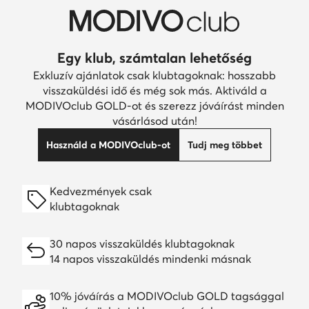
Egy klub, számtalan lehetőség
Exkluzív ajánlatok csak klubtagoknak: hosszabb
visszaküldési idő és még sok más. Aktiváld a
MODIVOclub GOLD-ot és szerezz jóváírást minden
vásárlásod után!
Használd a MODIVOclub-ot
Tudj meg többet
Kedvezmények csak
klubtagoknak
30 napos visszaküldés klubtagoknak
14 napos visszaküldés mindenki másnak
10% jóváírás a MODIVOclub GOLD tagsággal