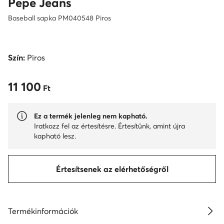
Pepe Jeans
Baseball sapka PM040548 Piros
Szín:
Piros
11 100
11 100 Ft
Ft
Ez a termék jelenleg nem kapható.
Iratkozz fel az értesítésre. Értesítünk, amint újra
kapható lesz.
Értesítsenek az elérhetőségről
Termékinformációk