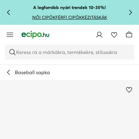
UGRÁS A FŐ TARTALOMRA
UGRÁS A KERESÉSHEZ
A legforróbb nyári trendek 10-35%!
NŐI CIPŐK
FÉRFI CIPŐK
KÉZITÁSKÁK
Keress rá a márkákra, termékekre, stílusokra
Baseball sapka