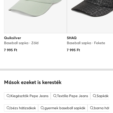
Quiksilver
SHAQ
Baseball sapka · Zöld
Baseball sapka · Fekete
7 995
Ft
7 995
Ft
Mások ezeket is keresték
Kiegészítők Pepe Jeans
Textília Pepe Jeans
Sapkák P
bézs hátizsákok
gyermek baseball sapkák
barna hátiz