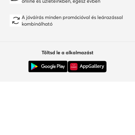
online és üzleteinkben, egész évben
A jóváírás minden promócióval és leárazással
kombinálható
Töltsd le a alkalmazást
Ügyfélszolgálat
Rólunk
Információk