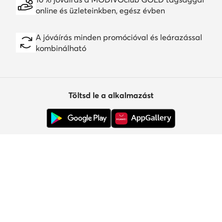
online és üzleteinkben, egész évben
A jóváírás minden promócióval és leárazással
kombinálható
Töltsd le a alkalmazást
Ügyfélszolgálat
Rólunk
Információk