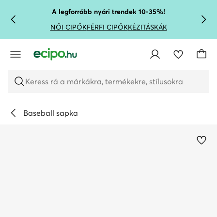
UGRÁS A FŐ TARTALOMRA
UGRÁS A KERESÉSHEZ
A legforróbb nyári trendek 10-35%!
NŐI CIPŐK
FÉRFI CIPŐK
KÉZITÁSKÁK
Keress rá a márkákra, termékekre, stílusokra
Baseball sapka