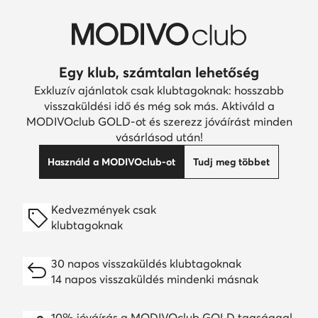
Egy klub, számtalan lehetőség
Exkluzív ajánlatok csak klubtagoknak: hosszabb
visszaküldési idő és még sok más. Aktiváld a
MODIVOclub GOLD-ot és szerezz jóváírást minden
vásárlásod után!
Használd a MODIVOclub-ot
Tudj meg többet
Kedvezmények csak
klubtagoknak
30 napos visszaküldés klubtagoknak
14 napos visszaküldés mindenki másnak
10% jóváírás a MODIVOclub GOLD tagsággal