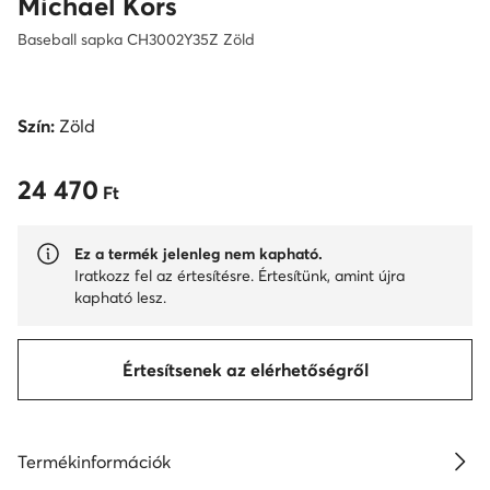
Michael Kors
Baseball sapka CH3002Y35Z Zöld
Szín:
Zöld
24 470
24 470 Ft
Ft
Ez a termék jelenleg nem kapható.
Iratkozz fel az értesítésre. Értesítünk, amint újra
kapható lesz.
Értesítsenek az elérhetőségről
Termékinformációk