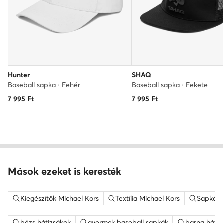
Hunter
SHAQ
Baseball sapka · Fehér
Baseball sapka · Fekete
7 995
Ft
7 995
Ft
Mások ezeket is keresték
Kiegészítők Michael Kors
Textília Michael Kors
Sapkák 
bézs hátizsákok
gyermek baseball sapkák
barna hátiz