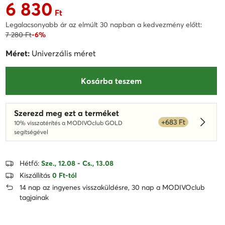
6 830
Aktuális ár 6 830 Ft
Ft
Legalacsonyabb ár az elmúlt 30 napban a kedvezmény előtt:
7 280 Ft
-6%
Méret:
Univerzális méret
Kosárba teszem
Szerezd meg ezt a terméket
+683 Ft
10% visszatérítés a MODIVOclub GOLD
Dowied
segítségével
Hétfő:
Sze., 12.08 - Cs., 13.08
Kiszállítás
0 Ft-tól
14 nap az ingyenes visszaküldésre, 30 nap a MODIVOclub
tagjainak