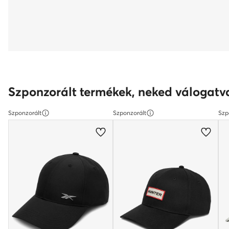
Szponzorált termékek, neked válogatv
Szponzorált
Szponzorált
Szp