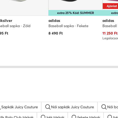
Ajánlat
extra 25% Kód: SUMMER
ext
ksilver
adidas
adidas
eball sapka · Zöld
Baseball sapka · Fekete
Aktuális 
95
Ft
8 490
Ft
11 250
Ft
Legalacso
Sapkák Juicy Couture
Női sapkák Juicy Couture
Női ba
ills Polo Club táskak
kék táskak
fekete táskak
bé