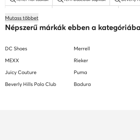
bézs hátizsákok
gyermek baseball sapkák
barn
Mutass többet
napszemüveg férfi
KARL LAGERFELD táskak
b
Népszerű márkák ebben a kategóriáb
DC Shoes
Merrell
MEXX
Rieker
Juicy Couture
Puma
Beverly Hills Polo Club
Badura