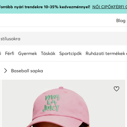
gforróbb nyári trendekre 10-35% kedvezménnyel!
NŐI CIPŐK
FÉRFI 
Blog
i
Férfi
Gyermek
Táskák
Sportcipők
Ruházati termékek é
Baseball sapka