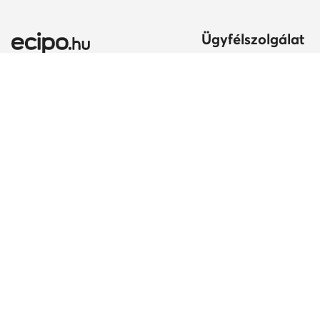
Ügyfélszolgálat
Szállítási módok és kö
Itt gyakorolhatod az el
jogodat
Ország módosítása:
A rendelés teljesítésén
Magyarország (HU)
Fizetési módok
Szavatosság
Kapcsolat
© ecipo.hu 2026
Szabályzat
Beállítások változtatása
Adatv