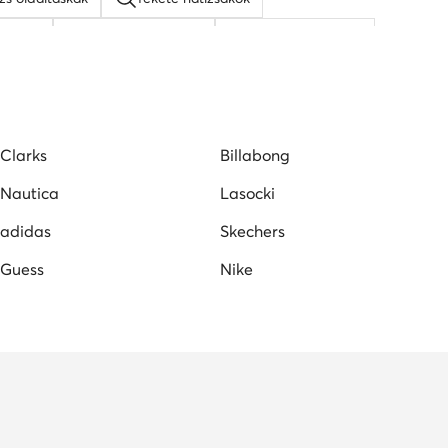
táskak
napszemüveg női
fehér oldaltáskák
icy Couture táskak
barna oldaltáskák
Clarks
Billabong
Nautica
Lasocki
adidas
Skechers
Guess
Nike