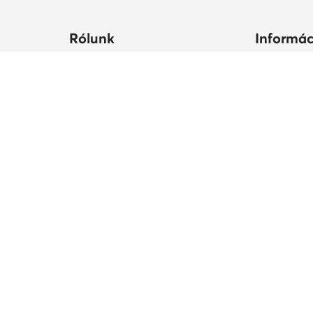
Rólunk
Informác
ltségek
Céginformációk
Hogyan vás
állási
MODIVO Csoport
Cipőápolá
Karrier a MODIVO Csoportnál
Termékbiz
ek ideje
Blog
MODIVO Advertising Services
Szabályzatok
édelmi szabályzat
Adatvédelem