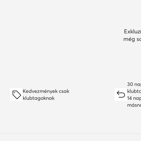
Exkluz
még so
30 na
Kedvezmények csak
klubt
klubtagoknak
14 na
másn