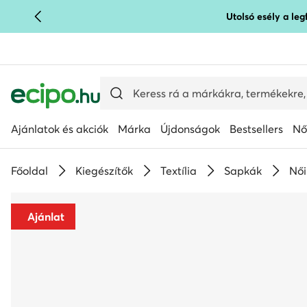
Utolsó esély a le
UGRÁS A FŐ TARTALOMRA
UGRÁS A KERESÉSHEZ
Ajánlatok és akciók
Márka
Újdonságok
Bestsellers
Nő
Főoldal
Kiegészítők
Textília
Sapkák
Női
Ajánlat