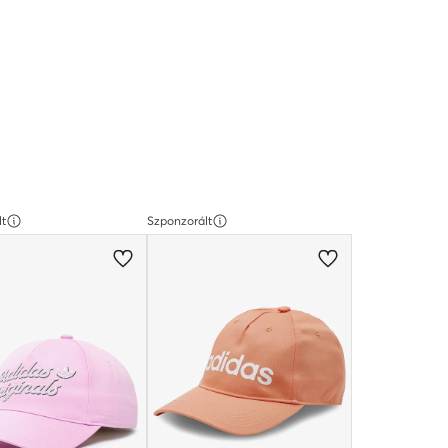
lt
Szponzorált