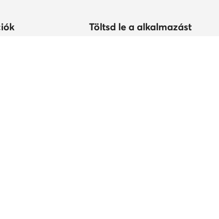
iók
Töltsd le a alkalmazást
árolhatok?
s
tonság