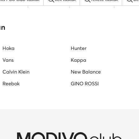
a hátizsákok
Guess táskak
nyakláncok női
MEXX 
őr táskak
Nine West táskak
fekete oldaltáskák
Ju
an
Hoka
Hunter
Vans
Kappa
Calvin Klein
New Balance
Reebok
GINO ROSSI