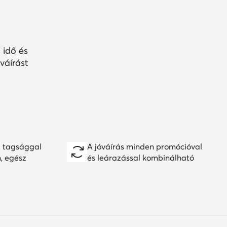
 idő és
váírást
 tagsággal
A jóváírás minden promócióval
n, egész
és leárazással kombinálható