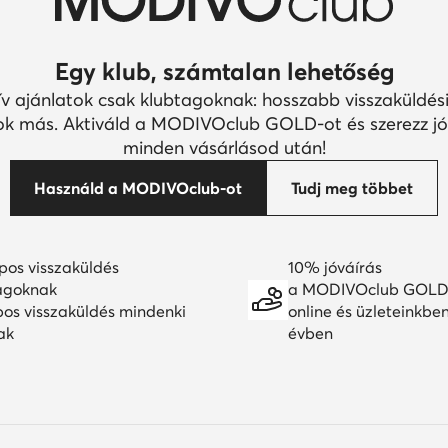
Egy klub, számtalan lehetőség
ív ajánlatok csak klubtagoknak: hosszabb visszaküldési
k más. Aktiváld a MODIVOclub GOLD-ot és szerezz jó
minden vásárlásod után!
Használd a MODIVOclub-ot
Tudj meg többet
pos visszaküldés
10% jóváírás
agoknak
a MODIVOclub GOLD
pos visszaküldés mindenki
online és üzleteinkbe
ak
évben