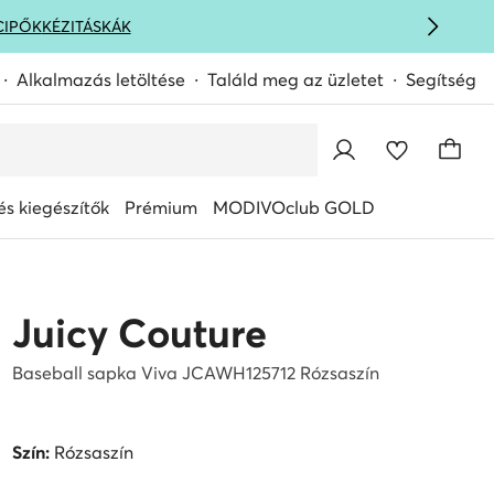
CIPŐK
KÉZITÁSKÁK
Alkalmazás letöltése
Találd meg az üzletet
Segítség
s kiegészítők
Prémium
MODIVOclub GOLD
Juicy Couture
Baseball sapka Viva JCAWH125712 Rózsaszín
Szín:
Rózsaszín