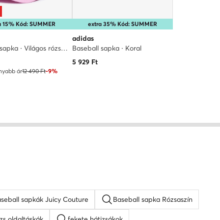
ra 15% Kód: SUMMER
extra 35% Kód: SUMMER
adidas
Baseball sapka · Világos rózsaszín
Baseball sapka · Koral
ár
5 929
Ft
nyabb ár
12 490 Ft
-9%
seball sapkák Juicy Couture
Baseball sapka Rózsaszín
zs oldaltáskák
fekete hátizsákok