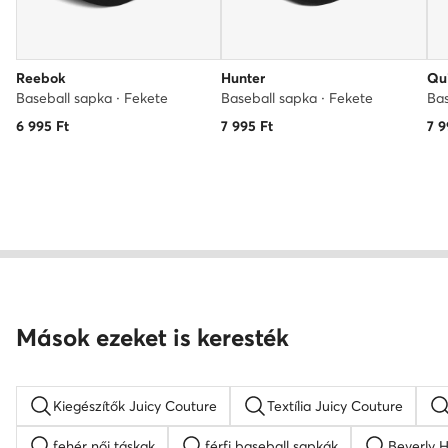
Reebok
Hunter
Qui
Baseball sapka · Fekete
Baseball sapka · Fekete
Bas
6 995
Ft
7 995
Ft
7 9
Mások ezeket is keresték
Kiegészítők Juicy Couture
Textília Juicy Couture
fehér női táskak
férfi baseball sapkák
Beverly H