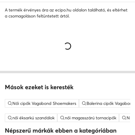
A termék érvényes ára az ecipo.hu oldalon található, és eltérhet
a csomagoláson feltüntetett ártól.
Mások ezeket is keresték
Női cipők Vagabond Shoemakers
Balerina cipők Vagabon
női éksarkú szandálok
női magasszárú tornacipők
Nine
Népszerű márkák ebben a kategóriában
DC Shoes
Merrell
Hoka
Hunter
Clarks
Billabong