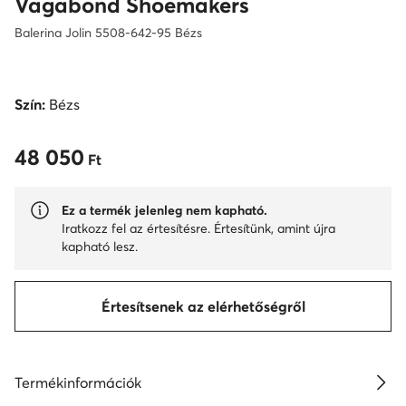
Vagabond Shoemakers
Balerina Jolin 5508-642-95 Bézs
Szín:
Bézs
48 050
48 050 Ft
Ft
Ez a termék jelenleg nem kapható.
Iratkozz fel az értesítésre. Értesítünk, amint újra
kapható lesz.
Értesítsenek az elérhetőségről
Termékinformációk