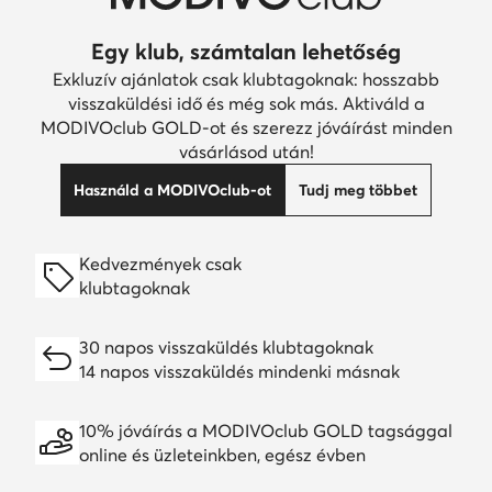
vásárlásod után!
Használd a MODIVOclub-ot
Tudj meg többet
Kedvezmények csak
klubtagoknak
30 napos visszaküldés klubtagoknak
14 napos visszaküldés mindenki másnak
10% jóváírás a MODIVOclub GOLD tagsággal
online és üzleteinkben, egész évben
A jóváírás minden promócióval és leárazással
kombinálható