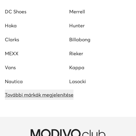
MEXX
Rieker
Vans
Kappa
Nautica
Lasocki
További márkák megjelenítése
Egy klub, számtalan lehetőség
Exkluzív ajánlatok csak klubtagoknak: hosszabb
visszaküldési idő és még sok más. Aktiváld a
MODIVOclub GOLD-ot és szerezz jóváírást minden