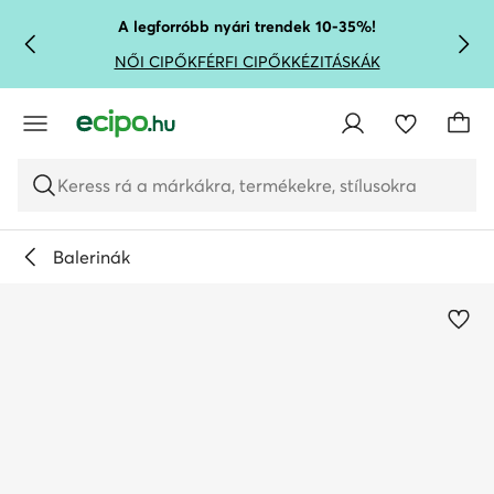
UGRÁS A FŐ TARTALOMRA
UGRÁS A KERESÉSHEZ
A legforróbb nyári trendek 10-35%!
NŐI CIPŐK
FÉRFI CIPŐK
KÉZITÁSKÁK
Keress rá a márkákra, termékekre, stílusokra
Balerinák