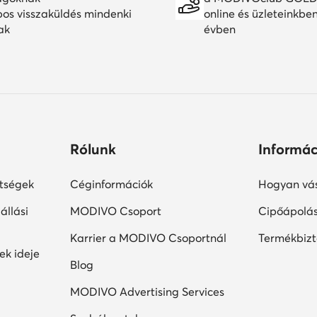
pos visszaküldés mindenki
online és üzleteinkbe
ak
évben
Rólunk
Informác
ltségek
Céginformációk
Hogyan vás
állási
MODIVO Csoport
Cipőápolá
Karrier a MODIVO Csoportnál
Termékbiz
ek ideje
Blog
MODIVO Advertising Services