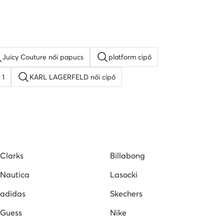
Juicy Couture női papucs
platform cipő
 1
KARL LAGERFELD női cipő
 cipő
Lacoste női cipő
Nine West női szandál
Clarks
Billabong
Nautica
Lasocki
adidas
Skechers
Guess
Nike