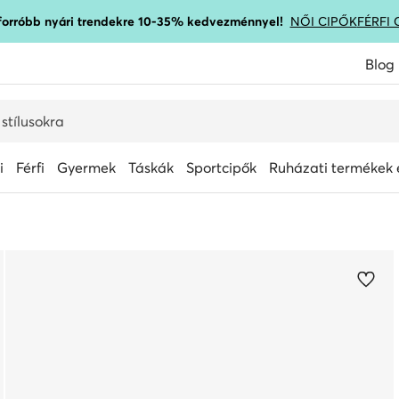
gforróbb nyári trendekre 10-35% kedvezménnyel!
NŐI CIPŐK
FÉRFI 
Blog
i
Férfi
Gyermek
Táskák
Sportcipők
Ruházati termékek é