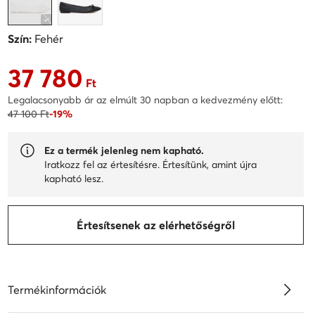
Szín:
Fehér
37 780
Aktuális ár 37 780 Ft
Ft
Legalacsonyabb ár az elmúlt 30 napban a kedvezmény előtt:
47 100 Ft
-19%
Ez a termék jelenleg nem kapható.
Iratkozz fel az értesítésre. Értesítünk, amint újra
kapható lesz.
Értesítsenek az elérhetőségről
Termékinformációk