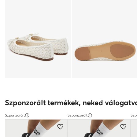
Szponzorált termékek, neked válogatv
Szponzorált
Szponzorált
Szp