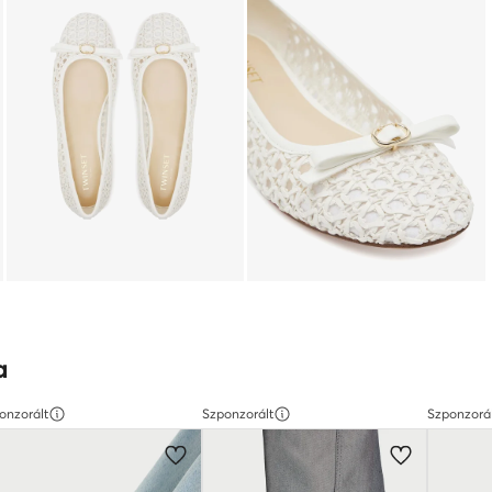
a
onzorált
Szponzorált
Szponzorá