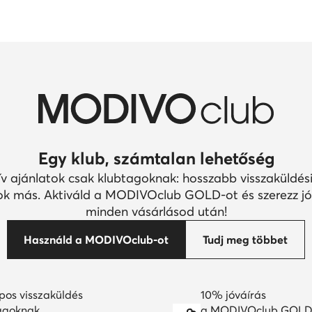
Egy klub, számtalan lehetőség
ív ajánlatok csak klubtagoknak: hosszabb visszaküldési
k más. Aktiváld a MODIVOclub GOLD-ot és szerezz jó
minden vásárlásod után!
Használd a MODIVOclub-ot
Tudj meg többet
pos visszaküldés
10% jóváírás
agoknak
a MODIVOclub GOLD