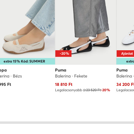
-20%
Ajánlat
extra 15% Kód: SUMMER
ext
ppa
Puma
Puma
erina · Bézs
Balerina · Fekete
Balerina 
Aktuális ár
Aktuális 
995
Ft
18 810
Ft
34 200
F
Legalacsonyabb ár
23 520 Ft
-20%
Legalacso