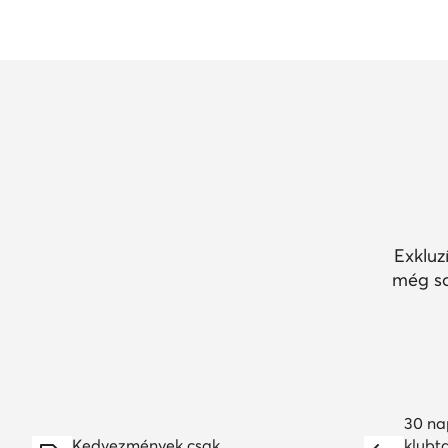
Exkluz
még so
30 na
Kedvezmények csak
klubt