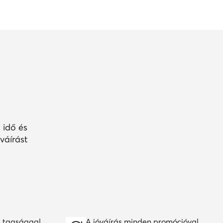
 idő és
váírást
 tagsággal
A jóváírás minden promócióval