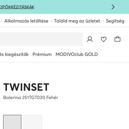
CIPŐK
KÉZITÁSKÁK
Alkalmazás letöltése
Találd meg az üzletet
Segítség
s kiegészítők
Prémium
MODIVOclub GOLD
TWINSET
Balerina 251TGT030 Fehér