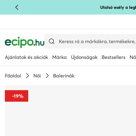
Utolsó esély a le
UGRÁS A FŐ TARTALOMRA
UGRÁS A KERESÉSHEZ
Ajánlatok és akciók
Márka
Újdonságok
Bestsellers
Nő
Főoldal
Női
Balerinák
-19%