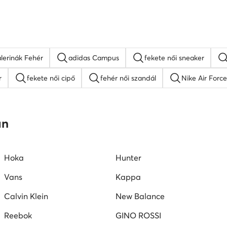
lerinák Fehér
adidas Campus
fekete női sneaker
r
fekete női cipő
fehér női szandál
Nike Air Force
platform szandálok
női lapos talpú szandálok
Guess női
an
W női cipők
Juicy Couture női cipők
Vans női tornacipők
Hoka
Hunter
Vans
Kappa
Calvin Klein
New Balance
Reebok
GINO ROSSI