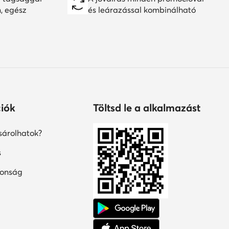
n, egész
és leárazással kombinálható
iók
Töltsd le a alkalmazást
árolhatok?
s
tonság