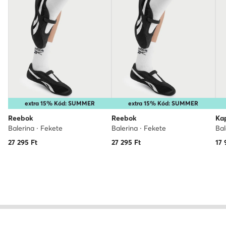
extra 15% Kód: SUMMER
extra 15% Kód: SUMMER
Reebok
Reebok
Ka
Balerina · Fekete
Balerina · Fekete
Bal
27 295
Ft
27 295
Ft
17 