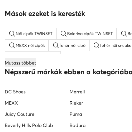
Mások ezeket is keresték
Női cipők TWINSET
Balerina cipők TWINSET
Ba
MEXX női cipők
fehér női cipő
fehér női sneake
női éksarkú szandálok
Mutass többet
női magasszárú tornacipők
Nine West női cipők
Népszerű márkák ebben a kategóriáb
Reebok női cipő
fekete mokaszin női
G-Star RA
DC Shoes
Merrell
MEXX
Rieker
Juicy Couture
Puma
Beverly Hills Polo Club
Badura