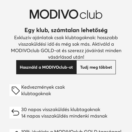
Egy klub, számtalan lehetőség
Exkluzív ajánlatok csak klubtagoknak: hosszabb
visszaküldési idő és még sok más. Aktiváld a
MODIVOclub GOLD-ot és szerezz jóváírást minden
vásárlásod után!
Használd a MODIVOclub-ot
Tudj meg többet
Kedvezmények csak
klubtagoknak
30 napos visszaküldés klubtagoknak
14 napos visszaküldés mindenki másnak
10% jóváírás a MODIVOclub GOLD tagsággal