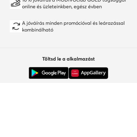
online és üzleteinkben, egész évben
A jóváírás minden promócióval és leárazással
kombinálható
Töltsd le a alkalmazást
Ügyfélszolgálat
Rólunk
Információk