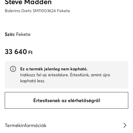
Steve Madden
Balerina Darts SM11003624 Fekete
Szín:
Fekete
33 640
33 640 Ft
Ft
Ez a termék jelenleg nem kapható.
Iratkozz fel az értesítésre. Értesítünk, amint újra
kapható lesz.
Értesítsenek az elérhetőségről
Termékinformációk