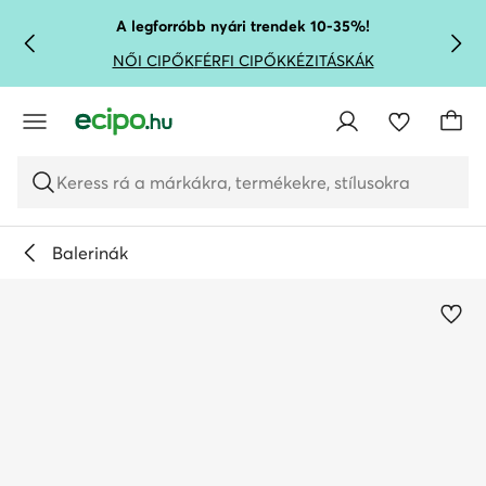
UGRÁS A FŐ TARTALOMRA
UGRÁS A KERESÉSHEZ
A legforróbb nyári trendek 10-35%!
NŐI CIPŐK
FÉRFI CIPŐK
KÉZITÁSKÁK
Keress rá a márkákra, termékekre, stílusokra
Balerinák