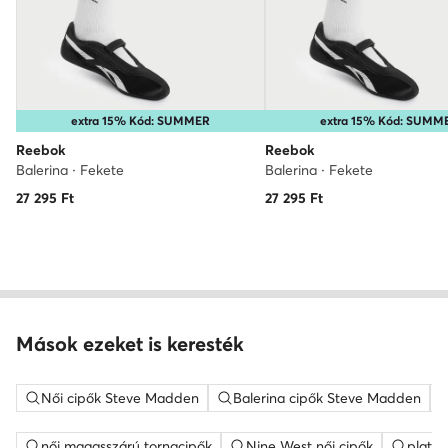
extra 15% Kód: SUMMER
extra 15% Kód: SUMM
Reebok
Reebok
Balerina · Fekete
Balerina · Fekete
27 295
Ft
27 295
Ft
Mások ezeket is keresték
Női cipők Steve Madden
Balerina cipők Steve Madden
női magasszárú tornacipők
Nine West női cipők
platfo