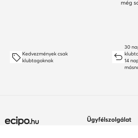
még so
30 na
Kedvezmények csak
klubt
klubtagoknak
14 na
másn
Ügyfélszolgálat
Szállítási módok és kö