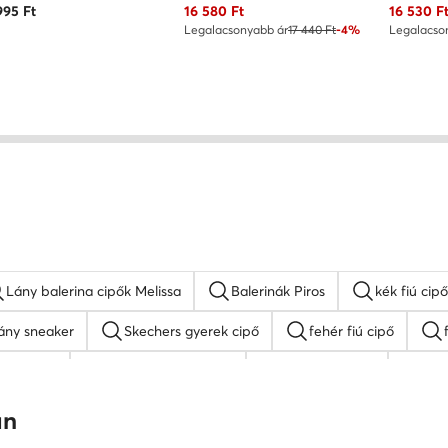
Aktuális ár
Aktuális 
995
Ft
16 580
Ft
16 530
F
Legalacsonyabb ár
17 440 Ft
-4%
Legalacso
Lány balerina cipők Melissa
Balerinák Piros
kék fiú cipő
ány sneaker
Skechers gyerek cipő
fehér fiú cipő
erek cipő
színes fiú szandálok
lány papucsok
Rox
SHAQ fiú cipő
Nike gyerek cipő
Reebok fiú cipő
an