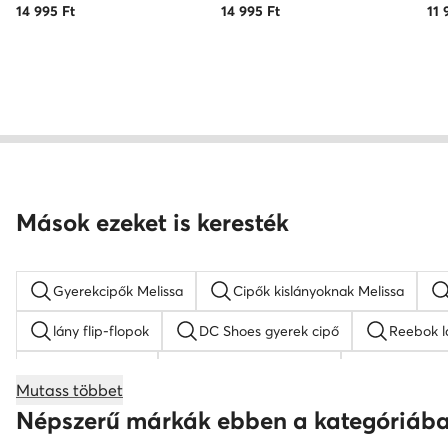
14 995
Ft
14 995
Ft
11 
Mások ezeket is keresték
Gyerekcipők Melissa
Cipők kislányoknak Melissa
lány flip-flopok
DC Shoes gyerek cipő
Reebok l
fekete fiú cipő
fekete fiú tornacipők
Reebok gy
Mutass többet
fekete fiú szandálok
lány magasszárú tornacipők
Népszerű márkák ebben a kategóriáb