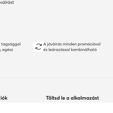
váírást
 tagsággal
A jóváírás minden promócióval
n, egész
és leárazással kombinálható
iók
Töltsd le a alkalmazást
árolhatok?