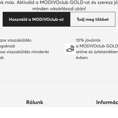
k más. Aktiváld a MODIVOclub GOLD-ot és szerezz jó
minden vásárlásod után!
Használd a MODIVOclub-ot
Tudj meg többet
pos visszaküldés
10% jóváírás
agoknak
a MODIVOclub GOLD
pos visszaküldés mindenki
online és üzleteinkbe
ak
évben
Rólunk
Informác
ltségek
Céginformációk
Hogyan vás