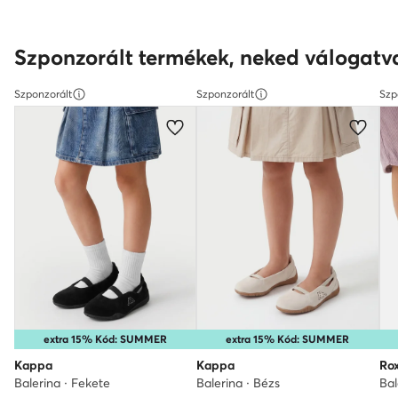
Szponzorált termékek, neked válogatv
Szponzorált
Szponzorált
Szp
extra 15% Kód: SUMMER
extra 15% Kód: SUMMER
Kappa
Kappa
Ro
Balerina · Fekete
Balerina · Bézs
Bal