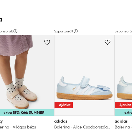
a
onzorált
Szponzorált
Szponzorá
Ajánlat
Ajánlat
extra 15% Kód: SUMMER
ext
xy
adidas
adidas
erina · Világos bézs
Balerina · Alice Csodaországban · Világoskék