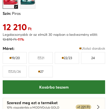
Szín:
Piros
12 210
Aktuális ár 12 210 Ft
Ft
Legalacsonyabb ár az elmúlt 30 napban a kedvezmény előtt:
13 870 Ft
-11%
Méret:
Utolsó darabok
19/20
21
22/23
24
25/26
27
Kosárba teszem
Szerezd meg ezt a terméket
+1 221 Ft
10% visszatérítés a MODIVOclub GOLD