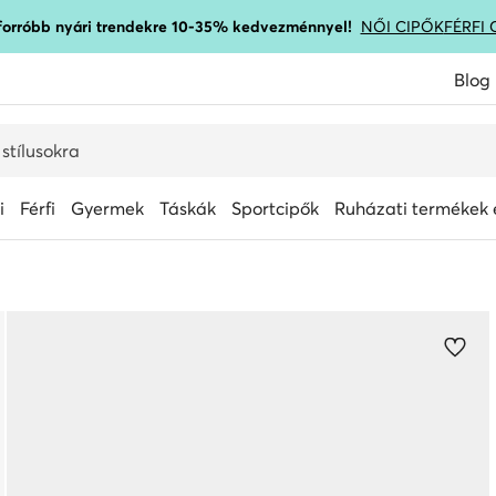
gforróbb nyári trendekre 10-35% kedvezménnyel!
NŐI CIPŐK
FÉRFI 
Blog
i
Férfi
Gyermek
Táskák
Sportcipők
Ruházati termékek é