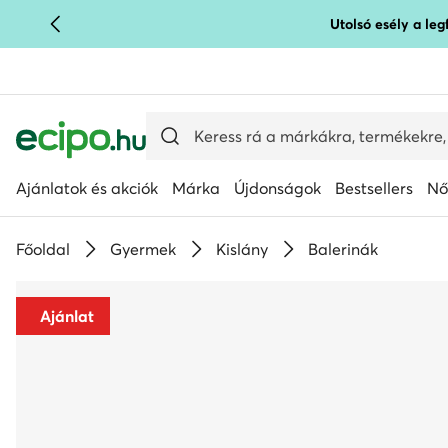
Utolsó esély a le
UGRÁS A FŐ TARTALOMRA
UGRÁS A KERESÉSHEZ
Ajánlatok és akciók
Márka
Újdonságok
Bestsellers
Nő
Főoldal
Gyermek
Kislány
Balerinák
Ajánlat