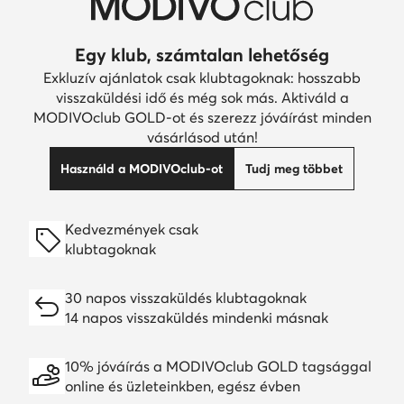
Egy klub, számtalan lehetőség
Exkluzív ajánlatok csak klubtagoknak: hosszabb
visszaküldési idő és még sok más. Aktiváld a
MODIVOclub GOLD-ot és szerezz jóváírást minden
vásárlásod után!
Használd a MODIVOclub-ot
Tudj meg többet
Kedvezmények csak
klubtagoknak
30 napos visszaküldés klubtagoknak
14 napos visszaküldés mindenki másnak
10% jóváírás a MODIVOclub GOLD tagsággal
online és üzleteinkben, egész évben