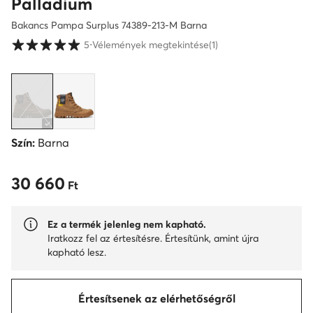
Palladium
Bakancs Pampa Surplus 74389-213-M Barna
Vásárlói értékelések 1-5 skálán
5
⋅
Vélemények megtekintése
(1)
Szín:
Barna
30 660
30 660 Ft
Ft
Ez a termék jelenleg nem kapható.
Iratkozz fel az értesítésre. Értesítünk, amint újra
kapható lesz.
Értesítsenek az elérhetőségről