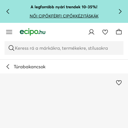
UGRÁS A FŐ TARTALOMRA
UGRÁS A KERESÉSHEZ
A legforróbb nyári trendek 10-35%!
NŐI CIPŐK
FÉRFI CIPŐK
KÉZITÁSKÁK
Keress rá a márkákra, termékekre, stílusokra
Túrabakancsok