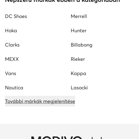
DC Shoes
Merrell
Hoka
Hunter
Clarks
Billabong
MEXX
Rieker
Vans
Kappa
Nautica
Lasocki
További márkák megjelenítése