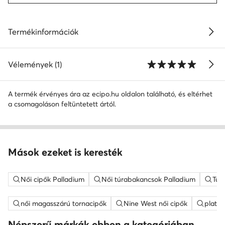
Termékinformációk
Vélemények (1)
A termék érvényes ára az ecipo.hu oldalon található, és eltérhet
a csomagoláson feltüntetett ártól.
Mások ezeket is keresték
Női cipők Palladium
Női túrabakancsok Palladium
Túr
női magasszárú tornacipők
Nine West női cipők
platfo
Népszerű márkák ebben a kategóriában