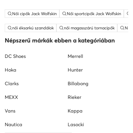
Női cipők Jack Wolfskin
Női sportcipők Jack Wolfskin
női éksarkú szandálok
női magasszárú tornacipők
Nine
Népszerű márkák ebben a kategóriában
DC Shoes
Merrell
Hoka
Hunter
Clarks
Billabong
MEXX
Rieker
Vans
Kappa
Nautica
Lasocki