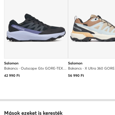
Salomon
Salomon
Bakancs · Outscape Gtx GORE-TEX L49233300 · Fekete
42 990
Ft
56 990
Ft
Mások ezeket is keresték