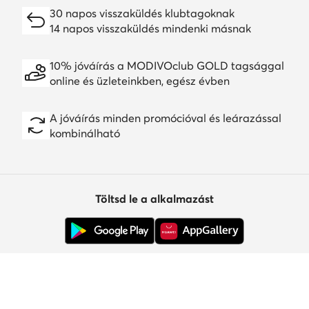
30 napos visszaküldés klubtagoknak
14 napos visszaküldés mindenki másnak
10% jóváírás a MODIVOclub GOLD tagsággal
online és üzleteinkben, egész évben
A jóváírás minden promócióval és leárazással
kombinálható
Töltsd le a alkalmazást
Ügyfélszolgálat