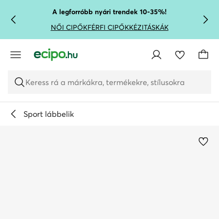
UGRÁS A FŐ TARTALOMRA
UGRÁS A KERESÉSHEZ
A legforróbb nyári trendek 10-35%!
NŐI CIPŐK
FÉRFI CIPŐK
KÉZITÁSKÁK
Keress rá a márkákra, termékekre, stílusokra
Sport lábbelik