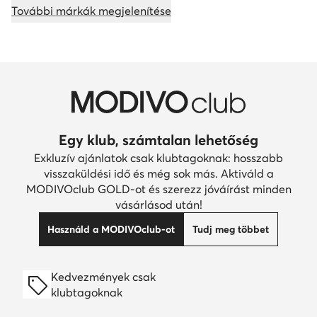
További márkák megjelenítése
Egy klub, számtalan lehetőség
Exkluzív ajánlatok csak klubtagoknak: hosszabb
visszaküldési idő és még sok más. Aktiváld a
MODIVOclub GOLD-ot és szerezz jóváírást minden
vásárlásod után!
Használd a MODIVOclub-ot
Tudj meg többet
Kedvezmények csak
klubtagoknak