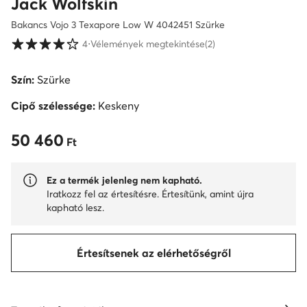
Jack Wolfskin
Bakancs Vojo 3 Texapore Low W 4042451 Szürke
Vásárlói értékelések 1-5 skálán
4
⋅
Vélemények megtekintése
(2)
Szín:
Szürke
Cipő szélessége:
Keskeny
50 460
50 460 Ft
Ft
Ez a termék jelenleg nem kapható.
Iratkozz fel az értesítésre. Értesítünk, amint újra
kapható lesz.
Értesítsenek az elérhetőségről