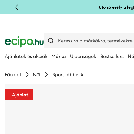
Utolsó esély a le
UGRÁS A FŐ TARTALOMRA
UGRÁS A KERESÉSHEZ
Ajánlatok és akciók
Márka
Újdonságok
Bestsellers
Nő
Főoldal
Női
Sport lábbelik
Ajánlat