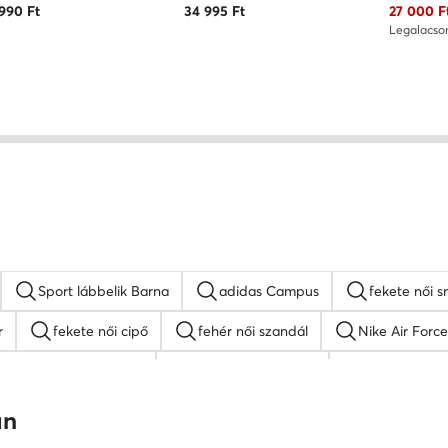
Aktuális 
 990
Ft
34 995
Ft
27 000
F
Legalacso
Sport lábbelik Barna
adidas Campus
fekete női s
r
fekete női cipő
fehér női szandál
Nike Air Force
Nine West női cipők
platform szandálok
női lapos ta
mokaszin női
G-Star RAW női cipők
Juicy Couture női ci
an