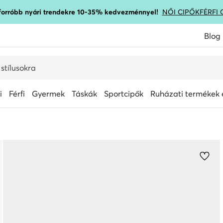
gforróbb nyári trendekre 10-35% kedvezménnyel!
NŐI CIPŐK
FÉRFI 
Blog
i
Férfi
Gyermek
Táskák
Sportcipők
Ruházati termékek é