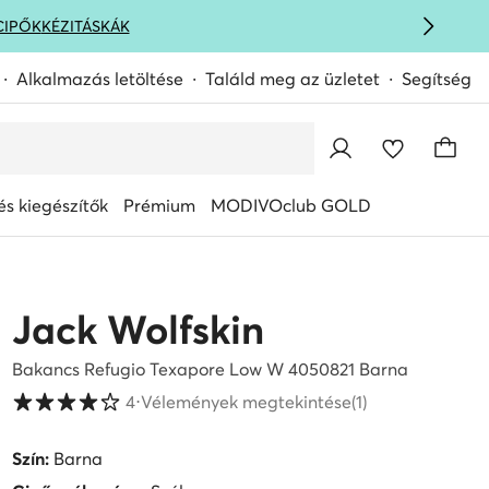
CIPŐK
KÉZITÁSKÁK
Alkalmazás letöltése
Találd meg az üzletet
Segítség
s kiegészítők
Prémium
MODIVOclub GOLD
Jack Wolfskin
Bakancs Refugio Texapore Low W 4050821 Barna
Vásárlói értékelések 1-5 skálán
4
⋅
Vélemények megtekintése
(1)
Szín:
Barna