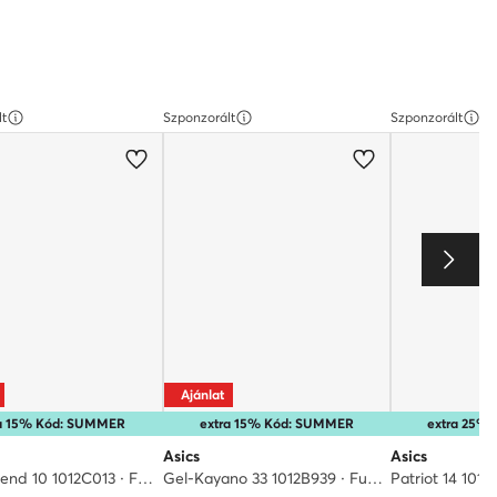
lt
Szponzorált
Szponzorált
Ajánlat
ra 15% Kód: SUMMER
extra 15% Kód: SUMMER
extra 25%
Asics
Asics
Gel-Contend 10 1012C013 · Futócipő
Gel-Kayano 33 1012B939 · Futócipő
Patriot 14 1012