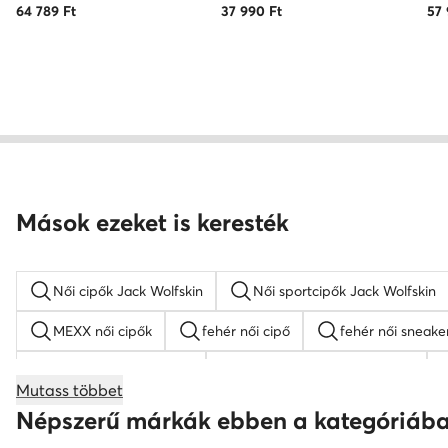
64 789
Ft
37 990
Ft
57
Mások ezeket is keresték
Női cipők Jack Wolfskin
Női sportcipők Jack Wolfskin
MEXX női cipők
fehér női cipő
fehér női sneake
női éksarkú szandálok
női magasszárú tornacipők
Mutass többet
Nine West női szandál
Reebok női cipő
fekete 
Népszerű márkák ebben a kategóriáb