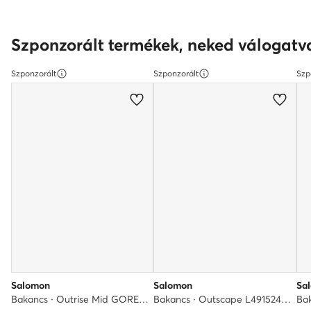
Szponzorált termékek, neked válogatv
Szponzorált
Szponzorált
Szp
Salomon
Salomon
Sa
Bakancs · Outrise Mid GORE-TEX L47160600 · Szürke
Bakancs · Outscape L49152400 · Lila