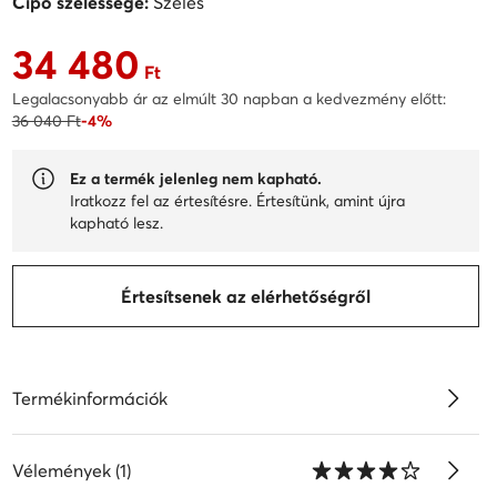
Cipő szélessége:
Széles
34 480
Aktuális ár 34 480 Ft
Ft
Legalacsonyabb ár az elmúlt 30 napban a kedvezmény előtt:
36 040 Ft
-4%
Ez a termék jelenleg nem kapható.
Iratkozz fel az értesítésre. Értesítünk, amint újra
kapható lesz.
Értesítsenek az elérhetőségről
Termékinformációk
Vélemények (1)