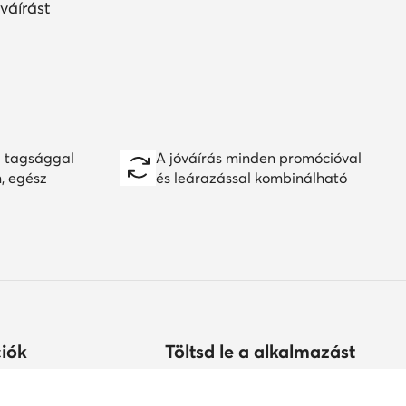
váírást
 tagsággal
A jóváírás minden promócióval
n, egész
és leárazással kombinálható
iók
Töltsd le a alkalmazást
árolhatok?