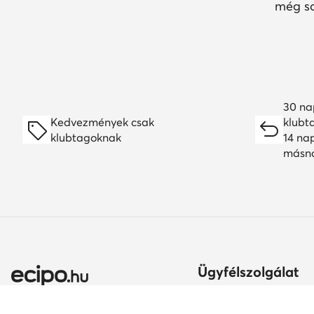
még so
30 na
Kedvezmények csak
klubt
klubtagoknak
14 na
másn
Ügyfélszolgálat
Szállítási módok és kö