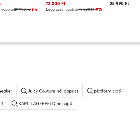
ár
Aktuális ár
t
72 000
Ft
25 990
Ft
nyabb ár
29 990 Ft
-9%
Legalacsonyabb ár
79 990 Ft
-9%
neaker
Juicy Couture női papucs
platform cipő
 1
KARL LAGERFELD női cipő
lpú szandálok
Guess női cipő
Lacoste női cipő
pők
Vans női tornacipők