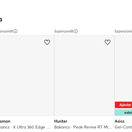
a
onzorált
Szponzorált
Szponzorá
Ajánlat
ext
lomon
Hunter
Asics
Bakancs · X Ultra 360 Edge Gore-Tex L47981800 · Barna
Bakancs · Peak Revive RT MidWP · Szürke