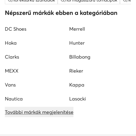
női éksarkú szandálok
női magasszárú tornacipők
Nine
Népszerű márkák ebben a kategóriában
DC Shoes
Merrell
Hoka
Hunter
Clarks
Billabong
MEXX
Rieker
Vans
Kappa
Nautica
Lasocki
További márkák megjelenítése