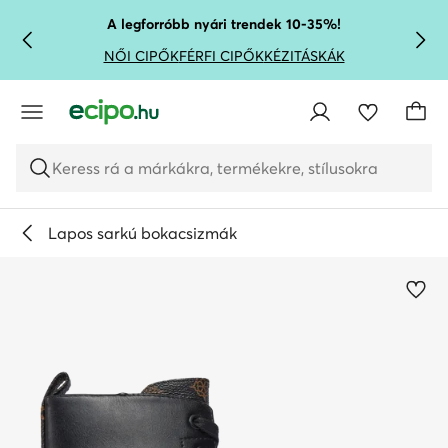
UGRÁS A FŐ TARTALOMRA
UGRÁS A KERESÉSHEZ
A legforróbb nyári trendek 10-35%!
NŐI CIPŐK
FÉRFI CIPŐK
KÉZITÁSKÁK
Keress rá a márkákra, termékekre, stílusokra
Lapos sarkú bokacsizmák