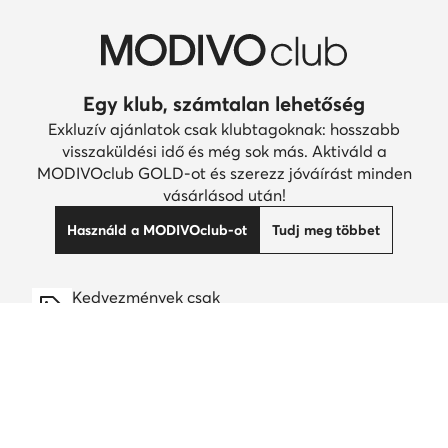
Egy klub, számtalan lehetőség
Exkluzív ajánlatok csak klubtagoknak: hosszabb
visszaküldési idő és még sok más. Aktiváld a
MODIVOclub GOLD-ot és szerezz jóváírást minden
vásárlásod után!
Használd a MODIVOclub-ot
Tudj meg többet
Kedvezmények csak
klubtagoknak
30 napos visszaküldés klubtagoknak
14 napos visszaküldés mindenki másnak