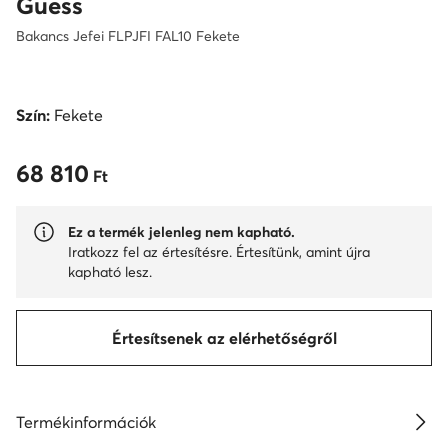
Guess
Bakancs Jefei FLPJFI FAL10 Fekete
Szín:
Fekete
68 810
68 810 Ft
Ft
Ez a termék jelenleg nem kapható.
Iratkozz fel az értesítésre. Értesítünk, amint újra
kapható lesz.
Értesítsenek az elérhetőségről
Termékinformációk