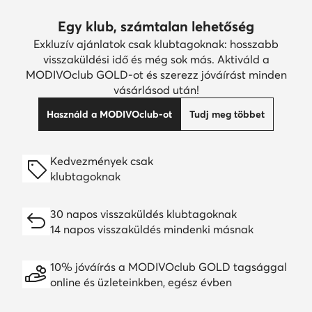
Egy klub, számtalan lehetőség
Exkluzív ajánlatok csak klubtagoknak: hosszabb
visszaküldési idő és még sok más. Aktiváld a
MODIVOclub GOLD-ot és szerezz jóváírást minden
vásárlásod után!
Használd a MODIVOclub-ot
Tudj meg többet
Kedvezmények csak
klubtagoknak
30 napos visszaküldés klubtagoknak
14 napos visszaküldés mindenki másnak
10% jóváírás a MODIVOclub GOLD tagsággal
online és üzleteinkben, egész évben