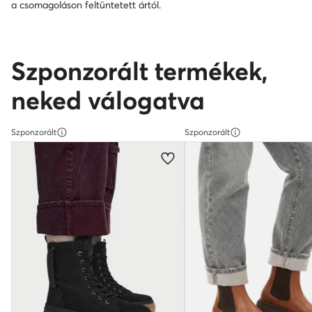
a csomagoláson feltüntetett ártól.
Szponzorált termékek,
neked válogatva
Szponzorált
Szponzorált