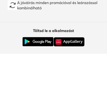
A jóváírás minden promócióval és leárazással
kombinálható
Töltsd le a alkalmazást
Ügyfélszolgálat
Rólunk
Információk