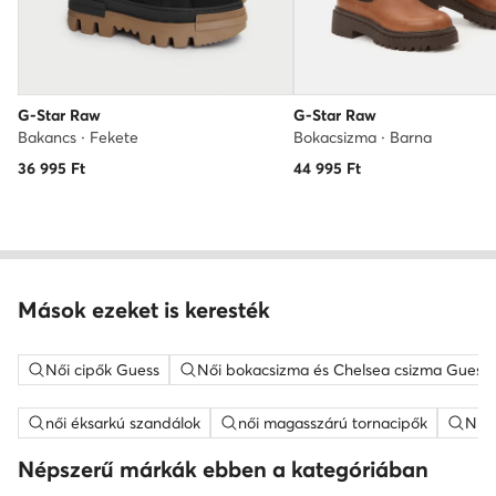
G-Star Raw
G-Star Raw
Bakancs · Fekete
Bokacsizma · Barna
36 995
Ft
44 995
Ft
Mások ezeket is keresték
Női cipők Guess
Női bokacsizma és Chelsea csizma Guess
női éksarkú szandálok
női magasszárú tornacipők
Nine
Népszerű márkák ebben a kategóriában