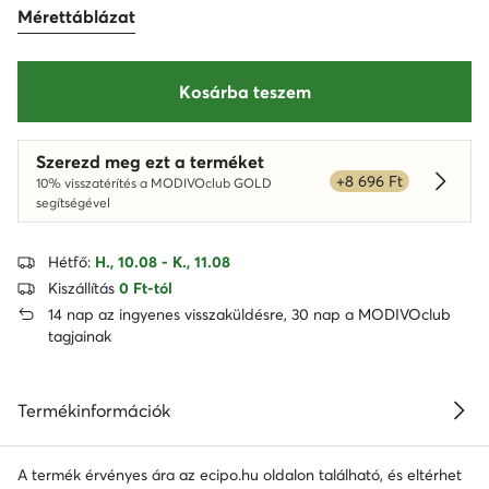
Mérettáblázat
Kosárba teszem
Szerezd meg ezt a terméket
+8 696 Ft
10% visszatérítés a MODIVOclub GOLD
Dowied
segítségével
Hétfő:
H., 10.08 - K., 11.08
Kiszállítás
0 Ft-tól
14 nap az ingyenes visszaküldésre, 30 nap a MODIVOclub
tagjainak
Termékinformációk
A termék érvényes ára az ecipo.hu oldalon található, és eltérhet