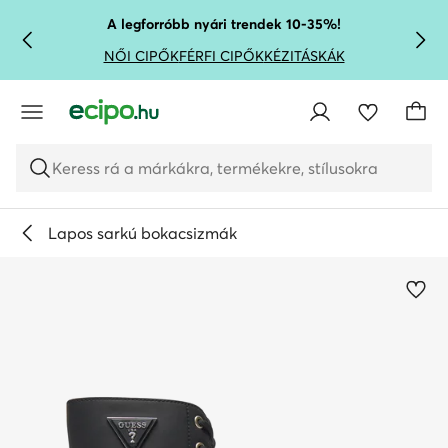
UGRÁS A FŐ TARTALOMRA
UGRÁS A KERESÉSHEZ
A legforróbb nyári trendek 10-35%!
NŐI CIPŐK
FÉRFI CIPŐK
KÉZITÁSKÁK
Keress rá a márkákra, termékekre, stílusokra
Lapos sarkú bokacsizmák