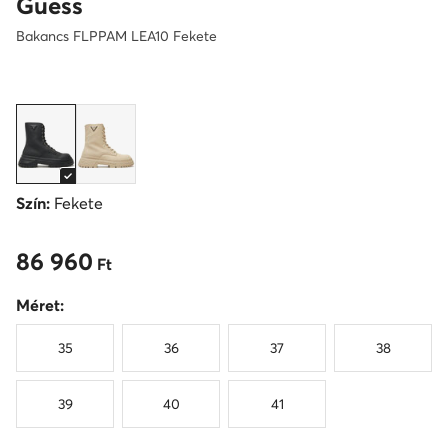
Guess
Bakancs FLPPAM LEA10 Fekete
Szín:
Fekete
86 960
86 960 Ft
Ft
Méret:
35
36
37
38
39
40
41