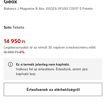
Geox
Bakancs J Magnetar B Abx J553ZA 0FU50 C0017 S Fekete
Szín:
Fekete
14 950
Aktuális ár 14 950 Ft
Ft
Legalacsonyabb ár az elmúlt 30 napban a kedvezmény előtt:
16 050 Ft
-6%
Ez a termék jelenleg nem kapható.
Iratkozz fel az értesítésre. Értesítünk, amint újra
kapható lesz.
Értesítsenek az elérhetőségről