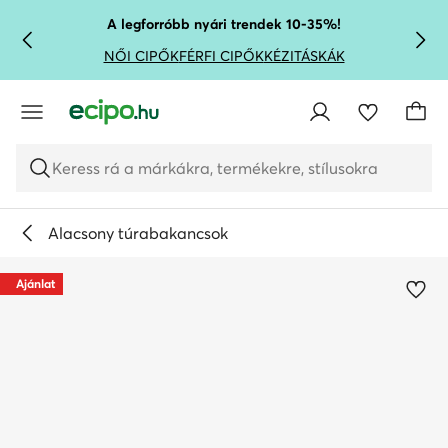
UGRÁS A FŐ TARTALOMRA
UGRÁS A KERESÉSHEZ
A legforróbb nyári trendek 10-35%!
NŐI CIPŐK
FÉRFI CIPŐK
KÉZITÁSKÁK
Keress rá a márkákra, termékekre, stílusokra
Alacsony túrabakancsok
Ajánlat