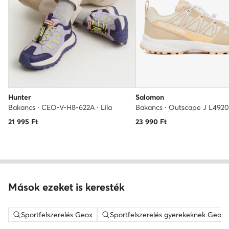
Hunter
Salomon
Bakancs · CEO-V-H8-622A · Lila
21 995
Ft
23 990
Ft
Mások ezeket is keresték
Sportfelszerelés Geox
Sportfelszerelés gyerekeknek Geox