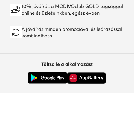
10% jóváírás a MODIVOclub GOLD tagsággal
online és üzleteinkben, egész évben
A jóváírás minden promócióval és leárazással
kombinálható
Töltsd le a alkalmazást
Ügyfélszolgálat
Rólunk
Információk