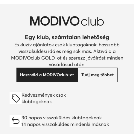
Egy klub, számtalan lehetőség
Exkluzív ajánlatok csak klubtagoknak: hosszabb
visszaküldési idő és még sok más. Aktiváld a
MODIVOclub GOLD-ot és szerezz jóváírást minden
vásárlásod után!
Használd a MODIVOclub-ot
Tudj meg többet
Kedvezmények csak
klubtagoknak
30 napos visszaküldés klubtagoknak
14 napos visszaküldés mindenki másnak