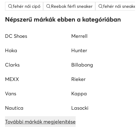
fehér női cipő
Reebok férfi sneaker
fehér női sneaker
Népszerű márkák ebben a kategóriában
DC Shoes
Merrell
Hoka
Hunter
Clarks
Billabong
MEXX
Rieker
Vans
Kappa
Nautica
Lasocki
További márkák megjelenítése