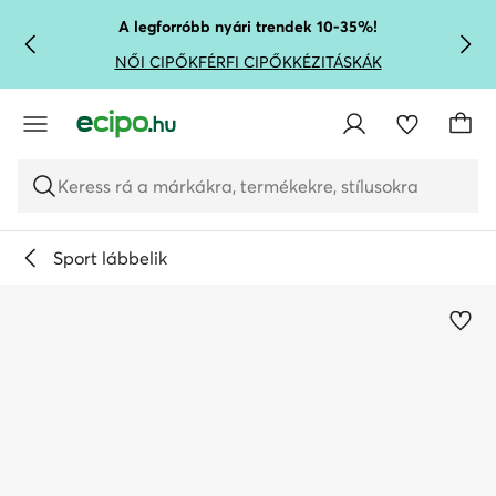
UGRÁS A FŐ TARTALOMRA
UGRÁS A KERESÉSHEZ
A legforróbb nyári trendek 10-35%!
NŐI CIPŐK
FÉRFI CIPŐK
KÉZITÁSKÁK
Keress rá a márkákra, termékekre, stílusokra
Sport lábbelik