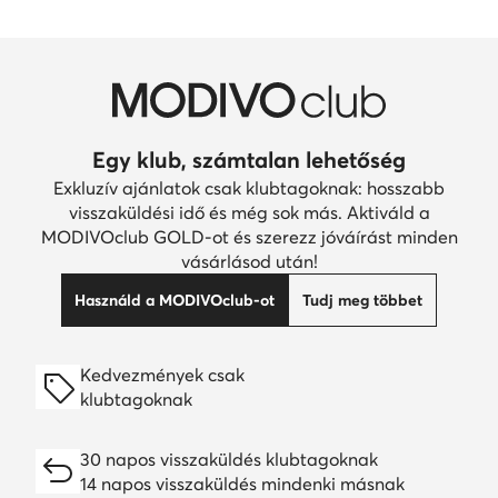
Egy klub, számtalan lehetőség
Exkluzív ajánlatok csak klubtagoknak: hosszabb
visszaküldési idő és még sok más. Aktiváld a
MODIVOclub GOLD-ot és szerezz jóváírást minden
vásárlásod után!
Használd a MODIVOclub-ot
Tudj meg többet
Kedvezmények csak
klubtagoknak
30 napos visszaküldés klubtagoknak
14 napos visszaküldés mindenki másnak