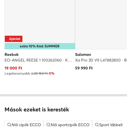
Ajánlat
extra 10% Kód: SUMMER
Reebok
Salomon
EO-ANGEL REESE 1 100262060 · Kosárlabda cipők
Xa Pro 3D V9 L47882800 · 
Aktuális ár
19 000
Ft
59 990
Ft
Legalacsonyabb ár
20 150 Ft
-5%
Mások ezeket is keresték
Női cipők ECCO
Női sportcipők ECCO
Sport lábbelik 