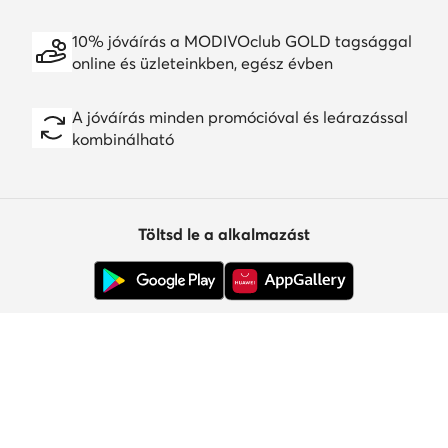
10% jóváírás a MODIVOclub GOLD tagsággal
online és üzleteinkben, egész évben
A jóváírás minden promócióval és leárazással
kombinálható
Töltsd le a alkalmazást
Ügyfélszolgálat
Rólunk
Információk