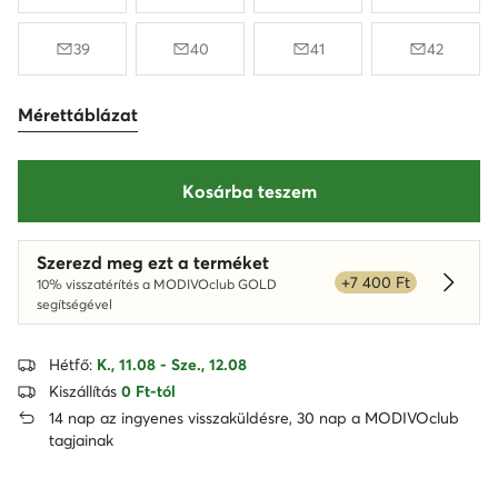
39
40
41
42
Mérettáblázat
Kosárba teszem
Szerezd meg ezt a terméket
+7 400 Ft
10% visszatérítés a MODIVOclub GOLD
Dowied
segítségével
Hétfő:
K., 11.08 - Sze., 12.08
Kiszállítás
0 Ft-tól
14 nap az ingyenes visszaküldésre, 30 nap a MODIVOclub
tagjainak