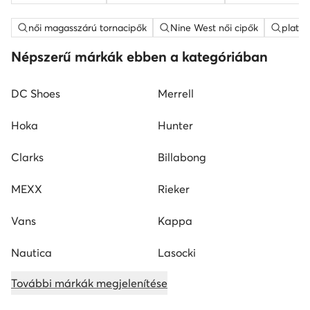
női magasszárú tornacipők
Nine West női cipők
platfo
Népszerű márkák ebben a kategóriában
DC Shoes
Merrell
Hoka
Hunter
Clarks
Billabong
MEXX
Rieker
Vans
Kappa
Nautica
Lasocki
További márkák megjelenítése