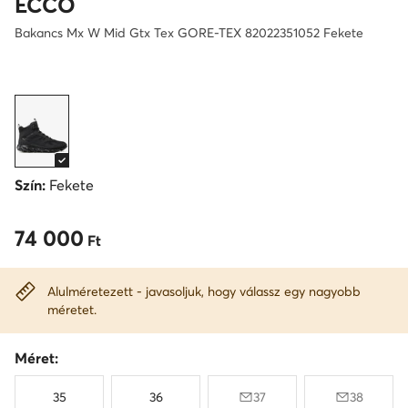
ECCO
Bakancs Mx W Mid Gtx Tex GORE-TEX 82022351052 Fekete
Szín:
Fekete
74 000
74 000 Ft
Ft
Alulméretezett - javasoljuk, hogy válassz egy nagyobb
méretet.
Méret:
35
36
37
38