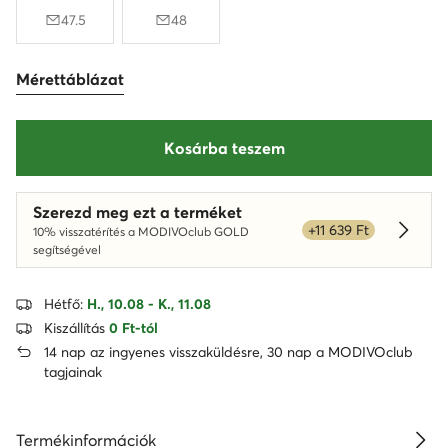
47.5
48
Mérettáblázat
Kosárba teszem
Szerezd meg ezt a terméket
+11 639 Ft
10% visszatérítés a MODIVOclub GOLD
Dowied
segítségével
Hétfő:
H., 10.08 - K., 11.08
Kiszállítás
0 Ft-tól
14 nap az ingyenes visszaküldésre, 30 nap a MODIVOclub
tagjainak
Termékinformációk