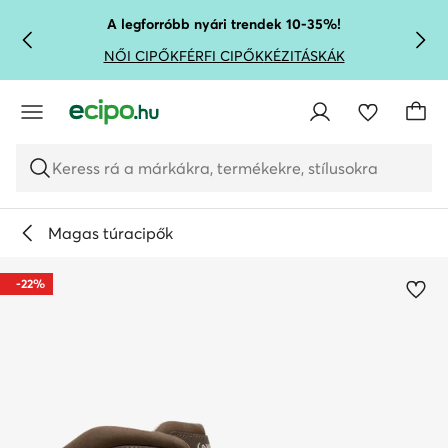
UGRÁS A FŐ TARTALOMRA
UGRÁS A KERESÉSHEZ
A legforróbb nyári trendek 10-35%!
NŐI CIPŐK
FÉRFI CIPŐK
KÉZITÁSKÁK
Keress rá a márkákra, termékekre, stílusokra
Magas túracipők
-22%