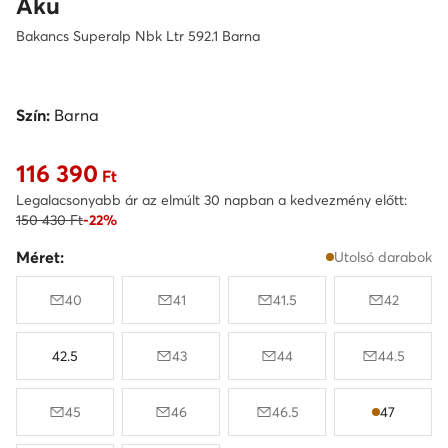
Aku
Bakancs Superalp Nbk Ltr 592.1 Barna
Szín:
Barna
116 390
Aktuális ár 116 390 Ft
Ft
Legalacsonyabb ár az elmúlt 30 napban a kedvezmény előtt:
150 430 Ft
-22%
Méret:
Utolsó darabok
40
41
41.5
42
42.5
43
44
44.5
45
46
46.5
47