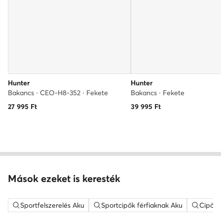
Hunter
Hunter
Bakancs · CEO-H8-352 · Fekete
Bakancs · Fekete
27 995
Ft
39 995
Ft
Mások ezeket is keresték
Sportfelszerelés Aku
Sportcipők férfiaknak Aku
Cipők,