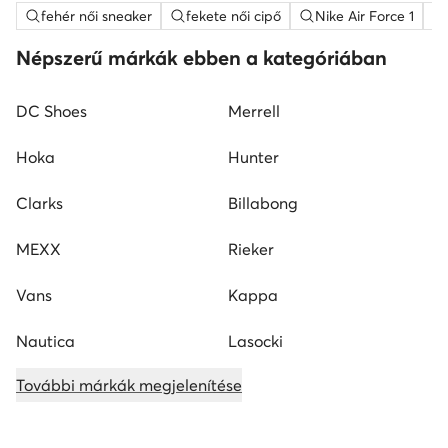
fehér női sneaker
fekete női cipő
Nike Air Force 1
Népszerű márkák ebben a kategóriában
DC Shoes
Merrell
Hoka
Hunter
Clarks
Billabong
MEXX
Rieker
Vans
Kappa
Nautica
Lasocki
További márkák megjelenítése