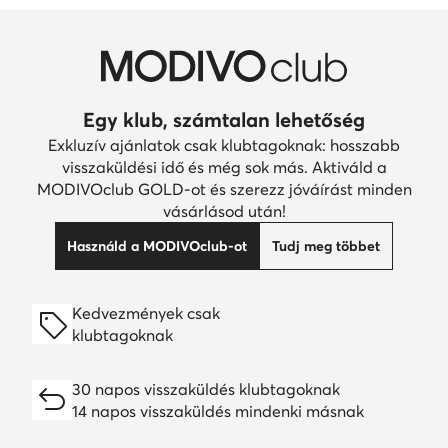
Egy klub, számtalan lehetőség
Exkluzív ajánlatok csak klubtagoknak: hosszabb
visszaküldési idő és még sok más. Aktiváld a
MODIVOclub GOLD-ot és szerezz jóváírást minden
vásárlásod után!
Használd a MODIVOclub-ot
Tudj meg többet
Kedvezmények csak
klubtagoknak
30 napos visszaküldés klubtagoknak
14 napos visszaküldés mindenki másnak