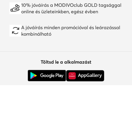
10% jóváírás a MODIVOclub GOLD tagsággal
online és üzleteinkben, egész évben
A jóváírás minden promócióval és leárazással
kombinálható
Töltsd le a alkalmazást
Ügyfélszolgálat
Rólunk
Információk