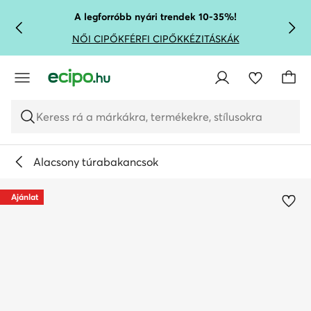
UGRÁS A FŐ TARTALOMRA
UGRÁS A KERESÉSHEZ
A legforróbb nyári trendek 10-35%!
NŐI CIPŐK
FÉRFI CIPŐK
KÉZITÁSKÁK
Keress rá a márkákra, termékekre, stílusokra
Alacsony túrabakancsok
Ajánlat