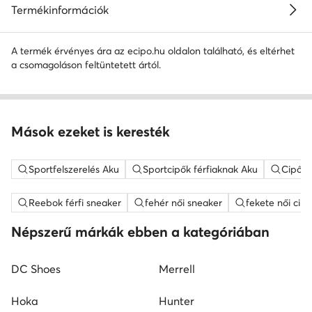
Termékinformációk
A termék érvényes ára az ecipo.hu oldalon található, és eltérhet
a csomagoláson feltüntetett ártól.
Mások ezeket is keresték
Sportfelszerelés Aku
Sportcipők férfiaknak Aku
Cipők,
Reebok férfi sneaker
fehér női sneaker
fekete női cipő
Népszerű márkák ebben a kategóriában
DC Shoes
Merrell
Hoka
Hunter