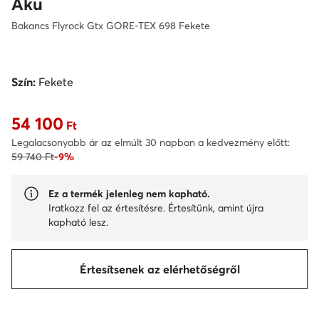
Aku
Bakancs Flyrock Gtx GORE-TEX 698 Fekete
Szín:
Fekete
54 100
Aktuális ár 54 100 Ft
Ft
Legalacsonyabb ár az elmúlt 30 napban a kedvezmény előtt:
59 740 Ft
-9%
Ez a termék jelenleg nem kapható.
Iratkozz fel az értesítésre. Értesítünk, amint újra
kapható lesz.
Értesítsenek az elérhetőségről