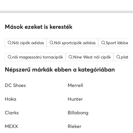
Mások ezeket is keresték
Női cipők adidas
Női sportcipők adidas
Sport lábbelik
női magasszárú tornacipők
Nine West női cipők
platfo
Népszerű márkák ebben a kategóriában
DC Shoes
Merrell
Hoka
Hunter
Clarks
Billabong
MEXX
Rieker