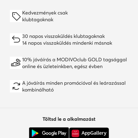
Kedvezmények csak
klubtagoknak
30 napos visszaküldés klubtagoknak
14 napos visszaküldés mindenki másnak
10% jóváírás a MODIVOclub GOLD tagsággal
online és üzleteinkben, egész évben
A jóváírás minden promócióval és leárazással
kombinálható
Töltsd le a alkalmazást