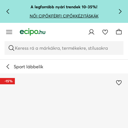
UGRÁS A FŐ TARTALOMRA
UGRÁS A KERESÉSHEZ
A legforróbb nyári trendek 10-35%!
NŐI CIPŐK
FÉRFI CIPŐK
KÉZITÁSKÁK
Keress rá a márkákra, termékekre, stílusokra
Sport lábbelik
-15%