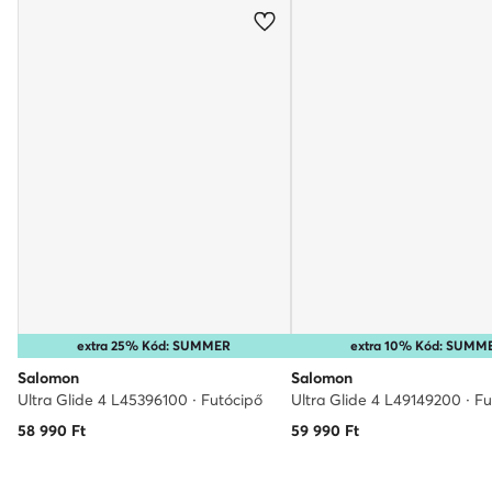
extra 25% Kód: SUMMER
extra 10% Kód: SUMM
Salomon
Salomon
Ultra Glide 4 L45396100 · Futócipő
Ultra Glide 4 L49149200 · F
58 990
Ft
59 990
Ft