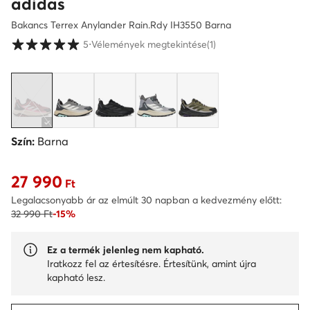
adidas
Bakancs Terrex Anylander Rain.Rdy IH3550 Barna
Vásárlói értékelések 1-5 skálán
5
⋅
Vélemények megtekintése
(1)
Szín:
Barna
27 990
Aktuális ár 27 990 Ft
Ft
Legalacsonyabb ár az elmúlt 30 napban a kedvezmény előtt:
32 990 Ft
-15%
Ez a termék jelenleg nem kapható.
Iratkozz fel az értesítésre. Értesítünk, amint újra
kapható lesz.