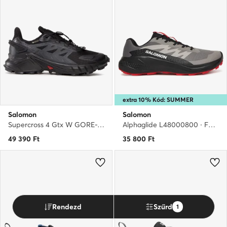
extra 10% Kód: SUMMER
Salomon
Salomon
Supercross 4 Gtx W GORE-TEX 417339 20 V0 · Futócipő
Alphaglide L48000800 · Futócipő
49 390
Ft
35 800
Ft
Rendezd
Szűrd
1