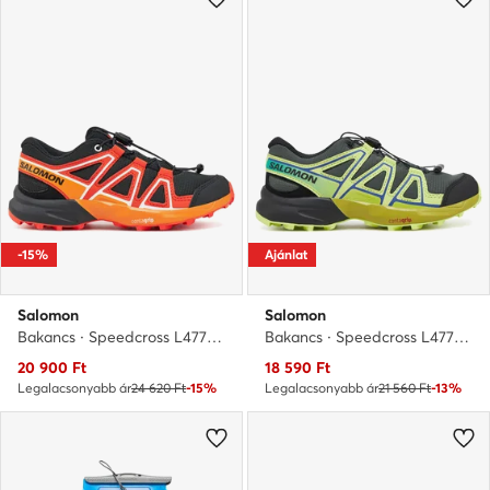
-15%
Ajánlat
Salomon
Salomon
Bakancs · Speedcross L47724500 · Fekete
Bakancs · Speedcross L47733300 · Zöld
Aktuális ár
Aktuális ár
20 900
Ft
18 590
Ft
Legalacsonyabb ár
24 620 Ft
-15%
Legalacsonyabb ár
21 560 Ft
-13%