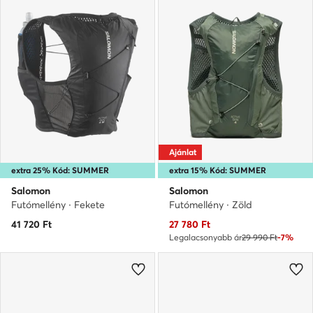
Ajánlat
extra 25% Kód: SUMMER
extra 15% Kód: SUMMER
Salomon
Salomon
Futómellény · Fekete
Futómellény · Zöld
Aktuális ár
41 720
Ft
27 780
Ft
Legalacsonyabb ár
29 990 Ft
-7%