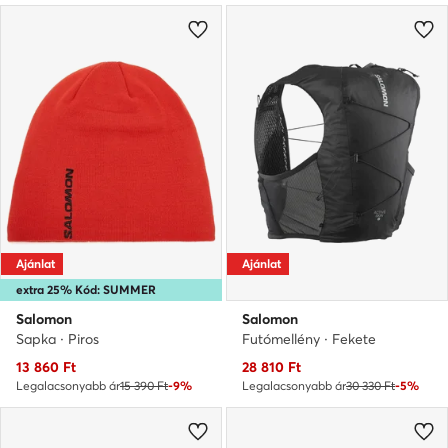
Ajánlat
Ajánlat
extra 25% Kód: SUMMER
Salomon
Salomon
Sapka · Piros
Futómellény · Fekete
Aktuális ár
Aktuális ár
13 860
Ft
28 810
Ft
Legalacsonyabb ár
15 390 Ft
-9%
Legalacsonyabb ár
30 330 Ft
-5%