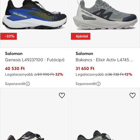
-32%
Ajánlat
Salomon
Salomon
Genesis L49237100 · Futócipő
Bakancs · Elixir Activ L47457500 · Szürke
Aktuális ár
Aktuális ár
40 530
Ft
31 650
Ft
Legalacsonyabb ár
59 990 Ft
-32%
Legalacsonyabb ár
36 730 Ft
-13%
Szponzorált
Szponzorált