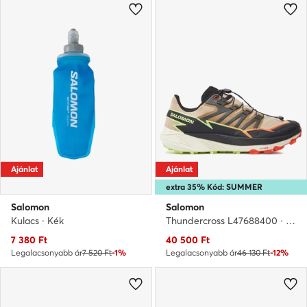
Ajánlat
Ajánlat
extra 35% Kód: SUMMER
Salomon
Salomon
Kulacs · Kék
Thundercross L47688400 · Futócipő
Aktuális ár
Aktuális ár
7 380
Ft
40 500
Ft
Legalacsonyabb ár
7 520 Ft
-1%
Legalacsonyabb ár
46 130 Ft
-12%