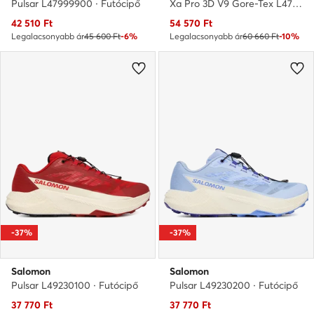
Pulsar L47999900 · Futócipő
Xa Pro 3D V9 Gore-Tex L47817500 · Bakancs
Aktuális ár
Aktuális ár
42 510
Ft
54 570
Ft
Legalacsonyabb ár
45 600 Ft
-6%
Legalacsonyabb ár
60 660 Ft
-10%
-37%
-37%
Salomon
Salomon
Pulsar L49230100 · Futócipő
Pulsar L49230200 · Futócipő
Aktuális ár
Aktuális ár
37 770
Ft
37 770
Ft