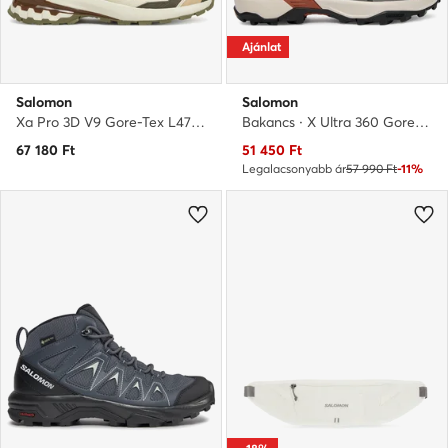
Ajánlat
Salomon
Salomon
Xa Pro 3D V9 Gore-Tex L47820200 · Bakancs
Bakancs · X Ultra 360 Gore-Tex L49226600 · Kék
Aktuális ár
67 180
Ft
51 450
Ft
Legalacsonyabb ár
57 990 Ft
-11%