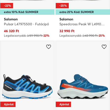
-22%
-25%
extra 10% Kód: SUMMER
extra 25% Kód: SUMMER
Salomon
Salomon
Pulsar L47975500 · Futócipő
Speedcross Peak W L49102200 · Futócipő
Aktuális ár
Aktuális ár
46 320
Ft
32 990
Ft
Legalacsonyabb ár
59 990 Ft
-22%
Legalacsonyabb ár
43 990 Ft
-25%
Ajánlat
Ajánlat