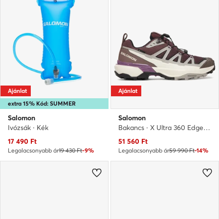
Ajánlat
Ajánlat
extra 15% Kód: SUMMER
Salomon
Salomon
Ivózsák · Kék
Bakancs · X Ultra 360 Edge Gore-Tex L49098200 · Barna
Aktuális ár
Aktuális ár
17 490
Ft
51 560
Ft
Legalacsonyabb ár
19 430 Ft
-9%
Legalacsonyabb ár
59 990 Ft
-14%