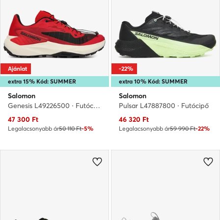
Ajánlat
-22%
extra 15% Kód: SUMMER
extra 10% Kód: SUMMER
Salomon
Salomon
Genesis L49226500 · Futócipő
Pulsar L47887800 · Futócipő
Aktuális ár
Aktuális ár
47 300
Ft
46 320
Ft
Legalacsonyabb ár
50 110 Ft
-5%
Legalacsonyabb ár
59 990 Ft
-22%