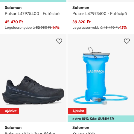
Salomon
Salomon
Pulsar L47975400 · Futócipő
Pulsar L47973400 · Futócipő
Aktuális ár
Aktuális ár
45 470
Ft
39 820
Ft
Legalacsonyabb ár
52 950 Ft
-14%
Legalacsonyabb ár
45 470 Ft
-12%
Ajánlat
Ajánlat
extra 15% Kód: SUMMER
Salomon
Salomon
Bakancs · Elixir Tour Waterproof L47691900 · Sötétkék
Kulacs · Kék