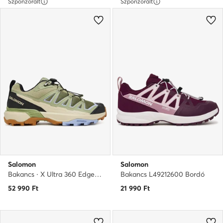
Szponzorált
Szponzorált
Salomon
Salomon
Bakancs · X Ultra 360 Edge L49097300 · Zöld
Bakancs L49212600 Bordó
52 990
Ft
21 990
Ft