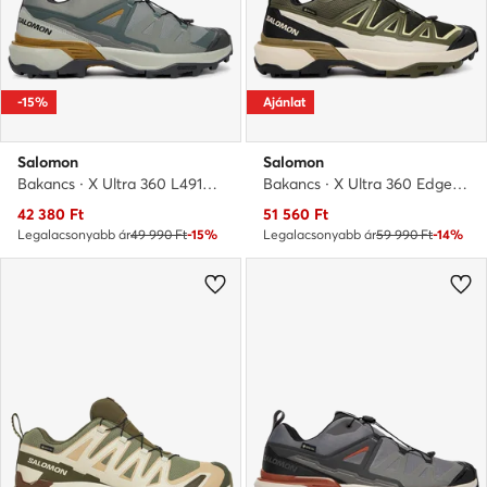
-15%
Ajánlat
Salomon
Salomon
Bakancs · X Ultra 360 L49102600 · Szürke
Bakancs · X Ultra 360 Edge Gtx L49097900 · Zöld
Aktuális ár
Aktuális ár
42 380
Ft
51 560
Ft
Legalacsonyabb ár
49 990 Ft
-15%
Legalacsonyabb ár
59 990 Ft
-14%