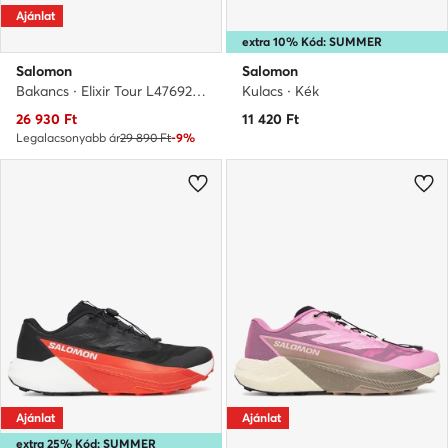
Ajánlat
extra 10% Kód: SUMMER
Salomon
Salomon
Bakancs · Elixir Tour L47692000 · Szürke
Kulacs · Kék
Aktuális ár
26 930
Ft
11 420
Ft
Legalacsonyabb ár
29 890 Ft
-9%
Ajánlat
Ajánlat
extra 25% Kód: SUMMER