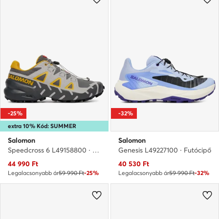
-25%
-32%
extra 10% Kód: SUMMER
Salomon
Salomon
Speedcross 6 L49158800 · Futócipő
Genesis L49227100 · Futócipő
Aktuális ár
Aktuális ár
44 990
Ft
40 530
Ft
Legalacsonyabb ár
59 990 Ft
-25%
Legalacsonyabb ár
59 990 Ft
-32%