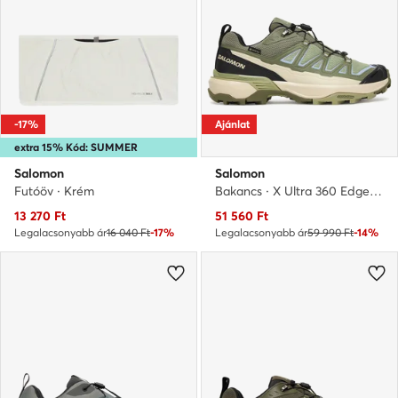
-17%
Ajánlat
extra 15% Kód: SUMMER
Salomon
Salomon
Futóöv · Krém
Bakancs · X Ultra 360 Edge Gore-Tex L49098300 · Zöld
Aktuális ár
Aktuális ár
13 270
Ft
51 560
Ft
Legalacsonyabb ár
16 040 Ft
-17%
Legalacsonyabb ár
59 990 Ft
-14%