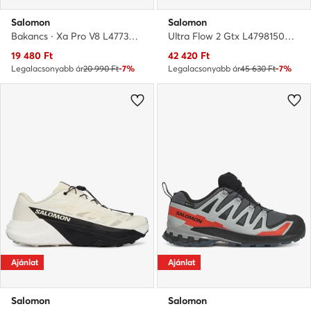
Salomon
Salomon
Bakancs · Xa Pro V8 L47730000 · Fekete
Ultra Flow 2 Gtx L47981500 · Futócipő
Aktuális ár
Aktuális ár
19 480
Ft
42 420
Ft
Legalacsonyabb ár
20 990 Ft
-7%
Legalacsonyabb ár
45 630 Ft
-7%
Ajánlat
Ajánlat
Salomon
Salomon