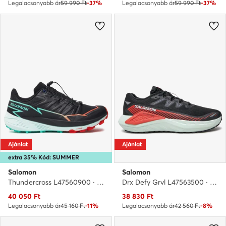
Legalacsonyabb ár
59 990 Ft
-37%
Legalacsonyabb ár
59 990 Ft
-37%
Ajánlat
Ajánlat
extra 35% Kód: SUMMER
Salomon
Salomon
Thundercross L47560900 · Futócipő
Drx Defy Grvl L47563500 · Futócipő
Aktuális ár
Aktuális ár
40 050
Ft
38 830
Ft
Legalacsonyabb ár
45 160 Ft
-11%
Legalacsonyabb ár
42 560 Ft
-8%