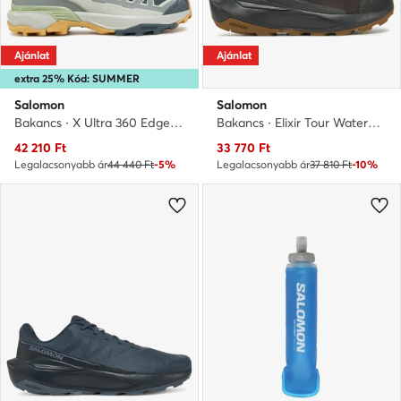
Ajánlat
Ajánlat
extra 25% Kód: SUMMER
Salomon
Salomon
Bakancs · X Ultra 360 Edge L47818100 · Szürke
Bakancs · Elixir Tour Waterproof L47576700 · Fekete
Aktuális ár
Aktuális ár
42 210
Ft
33 770
Ft
Legalacsonyabb ár
44 440 Ft
-5%
Legalacsonyabb ár
37 810 Ft
-10%