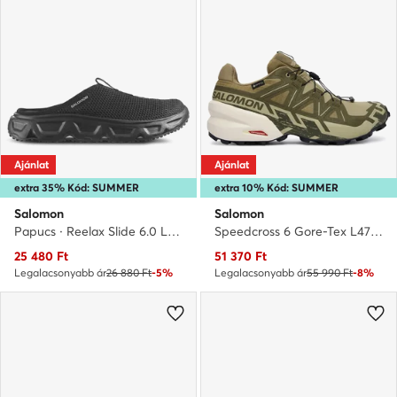
Ajánlat
Ajánlat
extra 35% Kód: SUMMER
extra 10% Kód: SUMMER
Salomon
Salomon
Papucs · Reelax Slide 6.0 L47112400 · Fekete
Speedcross 6 Gore-Tex L47985500 · Futócipő
Aktuális ár
Aktuális ár
25 480
Ft
51 370
Ft
Legalacsonyabb ár
26 880 Ft
-5%
Legalacsonyabb ár
55 990 Ft
-8%