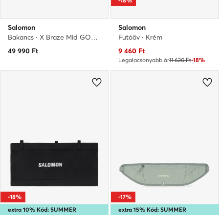
-18%
Salomon
Salomon
Bakancs · X Braze Mid GORE-TEX L47181100 · Fekete
Futóöv · Krém
Aktuális ár
49 990
Ft
9 460
Ft
Legalacsonyabb ár
11 620 Ft
-18%
-18%
-17%
extra 10% Kód: SUMMER
extra 15% Kód: SUMMER