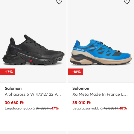
-17%
-18%
Salomon
Salomon
Alphacross 5 W 473127 22 V0 · Futócipő
Xa Meta Made In France L47886700 · Futócipő
Aktuális ár
Aktuális ár
30 660
Ft
35 010
Ft
Legalacsonyabb ár
37 020 Ft
-17%
Legalacsonyabb ár
42 830 Ft
-18%