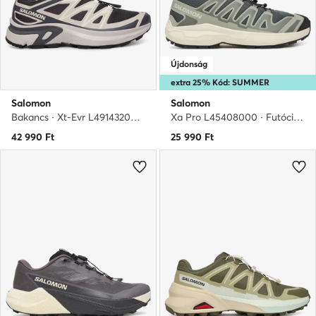
Újdonság
extra 25% Kód: SUMMER
Salomon
Salomon
Bakancs · Xt-Evr L49143200 · Bordó
Xa Pro L45408000 · Futócipő
42 990
Ft
25 990
Ft