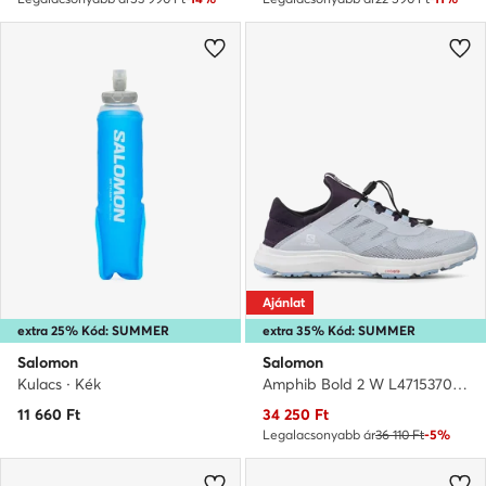
Ajánlat
extra 25% Kód: SUMMER
extra 35% Kód: SUMMER
Salomon
Salomon
Kulacs · Kék
Amphib Bold 2 W L47153700 · Vízi sportcipők
Aktuális ár
11 660
Ft
34 250
Ft
Legalacsonyabb ár
36 110 Ft
-5%