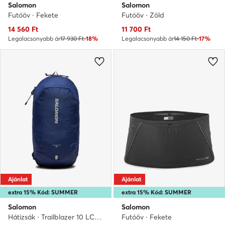
Salomon
Salomon
Futóöv · Fekete
Futóöv · Zöld
Aktuális ár
Aktuális ár
14 560
Ft
11 700
Ft
Legalacsonyabb ár
17 930 Ft
-18%
Legalacsonyabb ár
14 150 Ft
-17%
Ajánlat
Ajánlat
extra 15% Kód: SUMMER
extra 15% Kód: SUMMER
Salomon
Salomon
Hátizsák · Trailblazer 10 LC2183000
Futóöv · Fekete