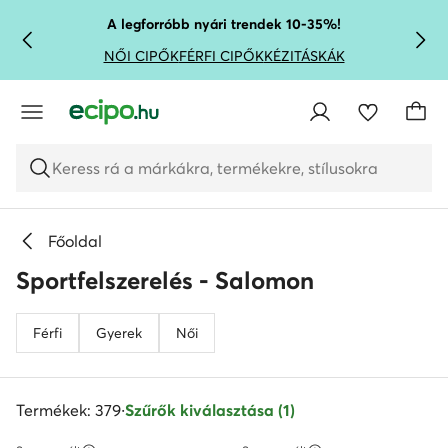
UGRÁS A FŐ TARTALOMRA
UGRÁS A KERESÉSHEZ
A legforróbb nyári trendek 10-35%!
NŐI CIPŐK
FÉRFI CIPŐK
KÉZITÁSKÁK
Keress rá a márkákra, termékekre, stílusokra
Főoldal
Sportfelszerelés - Salomon
Férfi
Gyerek
Női
Termékek: 379
·
Szűrők kiválasztása (1)