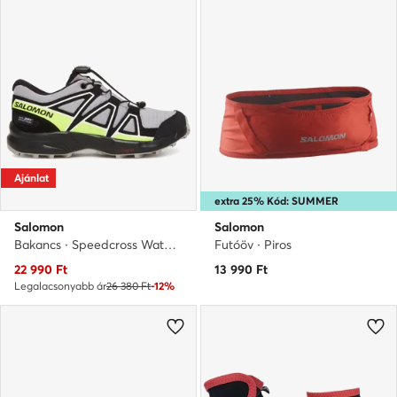
Ajánlat
extra 25% Kód: SUMMER
Salomon
Salomon
Bakancs · Speedcross Waterproof L47810200 · Szürke
Futóöv · Piros
Aktuális ár
22 990
Ft
13 990
Ft
Legalacsonyabb ár
26 380 Ft
-12%