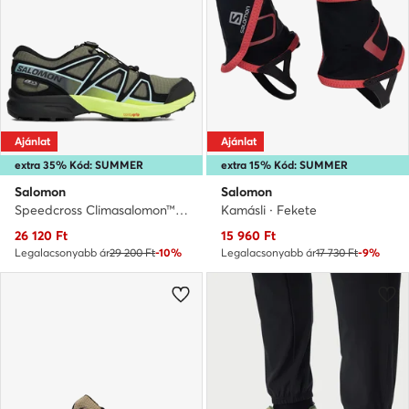
Ajánlat
Ajánlat
extra 35% Kód: SUMMER
extra 15% Kód: SUMMER
Salomon
Salomon
Speedcross Climasalomon™ Waterproof L47278900 · Futócipő
Kamásli · Fekete
Aktuális ár
Aktuális ár
26 120
Ft
15 960
Ft
Legalacsonyabb ár
29 200 Ft
-10%
Legalacsonyabb ár
17 730 Ft
-9%