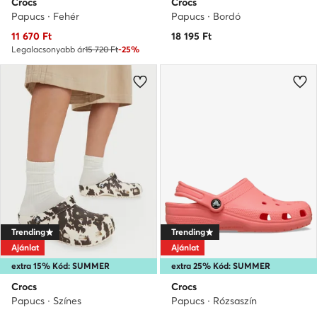
Crocs
Crocs
Papucs · Fehér
Papucs · Bordó
Aktuális ár
11 670
Ft
18 195
Ft
Legalacsonyabb ár
15 720 Ft
-25%
Trending
Trending
Ajánlat
Ajánlat
extra 15% Kód: SUMMER
extra 25% Kód: SUMMER
Crocs
Crocs
Papucs · Színes
Papucs · Rózsaszín