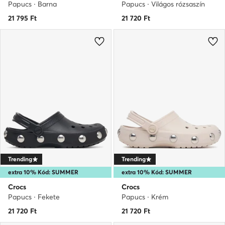
Papucs · Barna
Papucs · Világos rózsaszín
21 795
Ft
21 720
Ft
Trending
Trending
extra 10% Kód: SUMMER
extra 10% Kód: SUMMER
Crocs
Crocs
Papucs · Fekete
Papucs · Krém
21 720
Ft
21 720
Ft