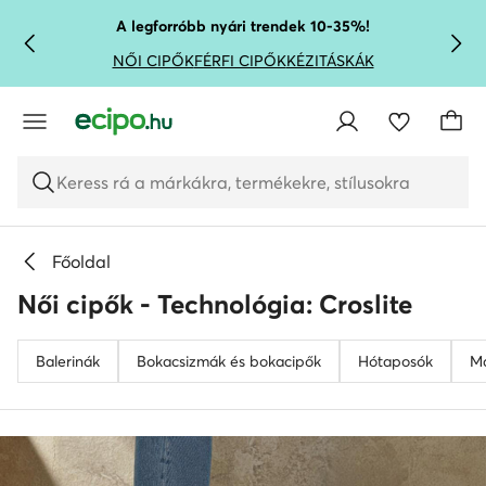
UGRÁS A FŐ TARTALOMRA
UGRÁS A KERESÉSHEZ
A legforróbb nyári trendek 10-35%!
NŐI CIPŐK
FÉRFI CIPŐK
KÉZITÁSKÁK
Keress rá a márkákra, termékekre, stílusokra
Főoldal
Női cipők - Technológia: Croslite
Balerinák
Bokacsizmák és bokacipők
Hótaposók
M