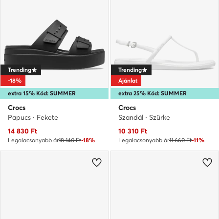
Trending
Trending
-18%
Ajánlat
extra 15% Kód: SUMMER
extra 25% Kód: SUMMER
Crocs
Crocs
Papucs · Fekete
Szandál · Szürke
Aktuális ár
Aktuális ár
14 830
Ft
10 310
Ft
Legalacsonyabb ár
18 140 Ft
-18%
Legalacsonyabb ár
11 660 Ft
-11%