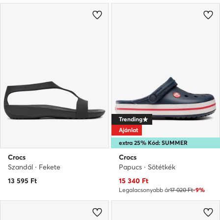
Trending
Ajánlat
extra 25% Kód: SUMMER
Crocs
Crocs
Szandál · Fekete
Papucs · Sötétkék
Aktuális ár
13 595
Ft
15 340
Ft
Legalacsonyabb ár
17 020 Ft
-9%