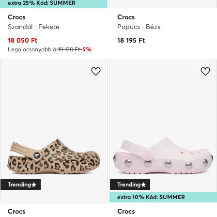
extra 25% Kód: SUMMER
Crocs
Crocs
Szandál · Fekete
Papucs · Bézs
Aktuális ár
18 050
Ft
18 195
Ft
Legalacsonyabb ár
19 170 Ft
-5%
Trending
Trending
extra 10% Kód: SUMMER
Crocs
Crocs