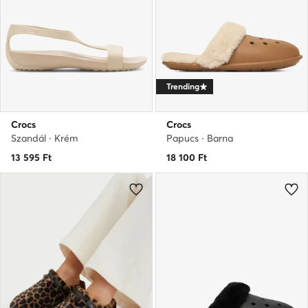
Trending
Crocs
Crocs
Szandál · Krém
Papucs · Barna
13 595
Ft
18 100
Ft