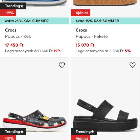
Trending
-19%
Ajánlat
extra 25% Kód: SUMMER
extra 15% Kód: SUMMER
Crocs
Crocs
Papucs · Kék
Papucs · Fekete
Aktuális ár
Aktuális ár
17 450
Ft
15 070
Ft
Legalacsonyabb ár
21 640 Ft
-19%
Legalacsonyabb ár
15 950 Ft
-5%
Trending
Trending
-15%
Ajánlat