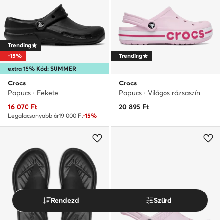
Trending
-15%
Trending
extra 15% Kód: SUMMER
Crocs
Crocs
Papucs · Fekete
Papucs · Világos rózsaszín
Aktuális ár
16 070
Ft
20 895
Ft
Legalacsonyabb ár
19 000 Ft
-15%
Rendezd
Szűrd