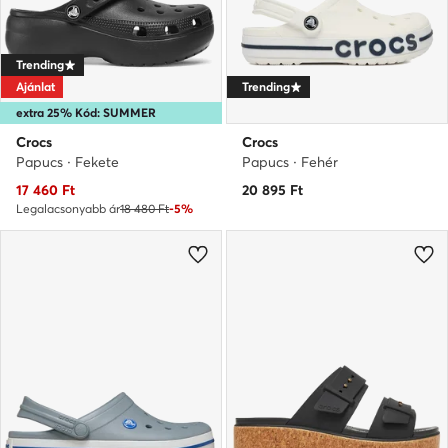
Trending
Ajánlat
Trending
extra 25% Kód: SUMMER
Crocs
Crocs
Papucs · Fekete
Papucs · Fehér
Aktuális ár
17 460
Ft
20 895
Ft
Legalacsonyabb ár
18 480 Ft
-5%