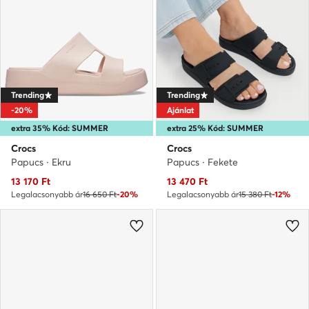
Trending
Trending
-20%
Ajánlat
extra 35% Kód: SUMMER
extra 25% Kód: SUMMER
Crocs
Crocs
Papucs · Ekru
Papucs · Fekete
Aktuális ár
Aktuális ár
13 170
Ft
13 470
Ft
Legalacsonyabb ár
16 650 Ft
-20%
Legalacsonyabb ár
15 380 Ft
-12%