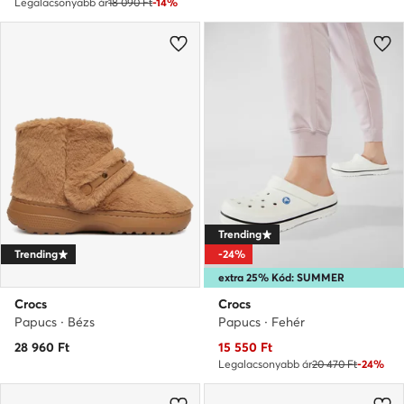
Legalacsonyabb ár
18 090 Ft
-14%
Trending
Trending
-24%
extra 25% Kód: SUMMER
Crocs
Crocs
Papucs · Bézs
Papucs · Fehér
Aktuális ár
28 960
Ft
15 550
Ft
Legalacsonyabb ár
20 470 Ft
-24%