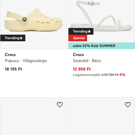
Trending
Trending
Ajánlat
extra 35% Kód: SUMMER
Crocs
Crocs
Papucs · Világossárga
Szandál · Bézs
Aktuális ár
18 195
Ft
12 950
Ft
Legalacsonyabb ár
13 730 Ft
-5%