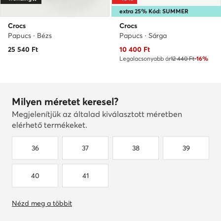
extra 25% Kód: SUMMER
Crocs
Crocs
Papucs · Bézs
Papucs · Sárga
Aktuális ár
25 540
Ft
10 400
Ft
Legalacsonyabb ár
12 440 Ft
-16%
Milyen méretet keresel?
Megjelenítjük az általad kiválasztott méretben
elérhető termékeket.
36
37
38
39
40
41
Nézd meg a többit