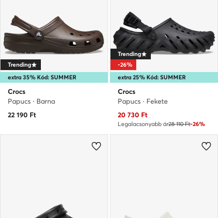
Trending
Trending
-26%
extra 35% Kód: SUMMER
extra 25% Kód: SUMMER
Crocs
Crocs
Papucs · Barna
Papucs · Fekete
Aktuális ár
22 190
Ft
20 730
Ft
Legalacsonyabb ár
28 110 Ft
-26%