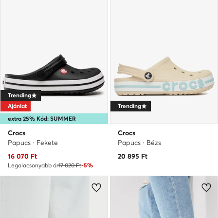
Trending
Ajánlat
Trending
extra 25% Kód: SUMMER
Crocs
Crocs
Papucs · Fekete
Papucs · Bézs
Aktuális ár
16 070
Ft
20 895
Ft
Legalacsonyabb ár
17 020 Ft
-5%