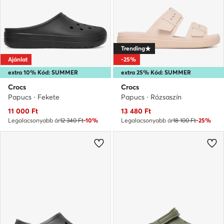
Trending
Ajánlat
-25%
extra 10% Kód: SUMMER
extra 25% Kód: SUMMER
Crocs
Crocs
Papucs · Fekete
Papucs · Rózsaszín
Aktuális ár
Aktuális ár
11 000
Ft
13 480
Ft
Legalacsonyabb ár
12 340 Ft
-10%
Legalacsonyabb ár
18 100 Ft
-25%