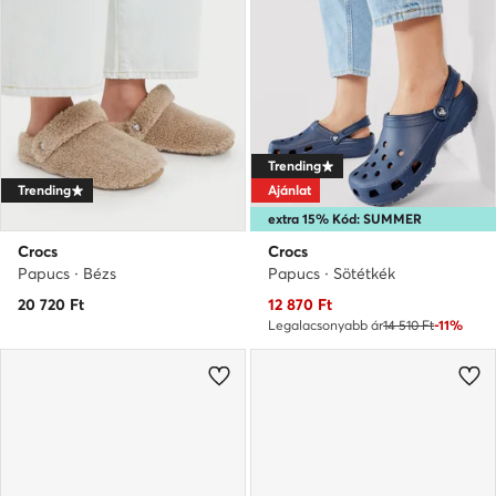
Trending
Trending
Ajánlat
extra 15% Kód: SUMMER
Crocs
Crocs
Papucs · Bézs
Papucs · Sötétkék
Aktuális ár
20 720
Ft
12 870
Ft
Legalacsonyabb ár
14 510 Ft
-11%