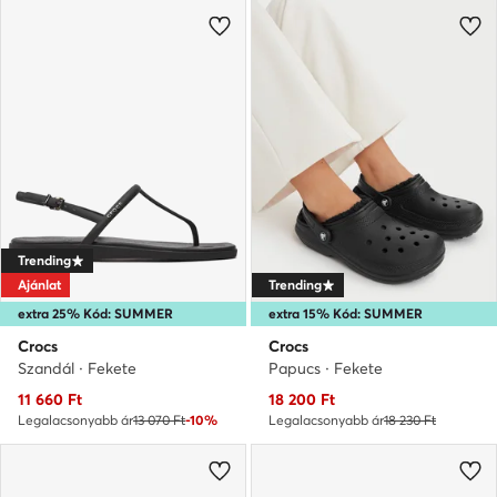
Trending
Ajánlat
Trending
extra 25% Kód: SUMMER
extra 15% Kód: SUMMER
Crocs
Crocs
Szandál · Fekete
Papucs · Fekete
Aktuális ár
Aktuális ár
11 660
Ft
18 200
Ft
Legalacsonyabb ár
13 070 Ft
-10%
Legalacsonyabb ár
18 230 Ft