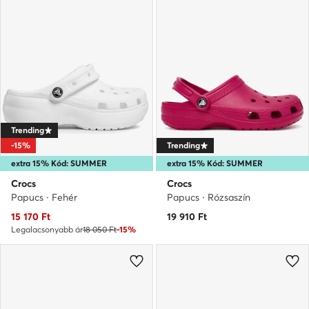
Trending
-15%
Trending
extra 15% Kód: SUMMER
extra 15% Kód: SUMMER
Crocs
Crocs
Papucs · Fehér
Papucs · Rózsaszín
Aktuális ár
15 170
Ft
19 910
Ft
Legalacsonyabb ár
18 050 Ft
-15%