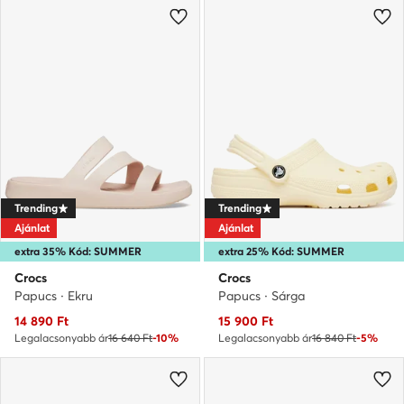
Trending
Trending
Ajánlat
Ajánlat
extra 35% Kód: SUMMER
extra 25% Kód: SUMMER
Crocs
Crocs
Papucs · Ekru
Papucs · Sárga
Aktuális ár
Aktuális ár
14 890
Ft
15 900
Ft
Legalacsonyabb ár
16 640 Ft
-10%
Legalacsonyabb ár
16 840 Ft
-5%