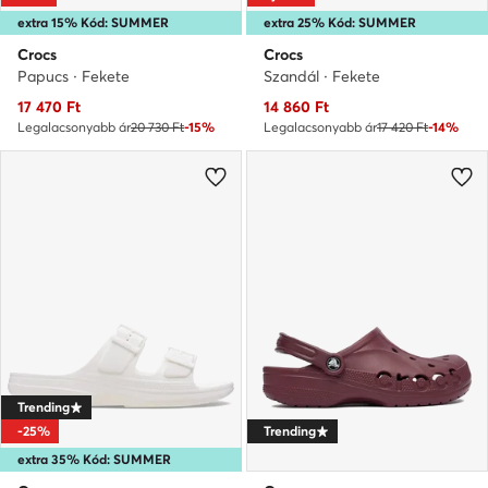
extra 15% Kód: SUMMER
extra 25% Kód: SUMMER
Crocs
Crocs
Papucs · Fekete
Szandál · Fekete
Aktuális ár
Aktuális ár
17 470
Ft
14 860
Ft
Legalacsonyabb ár
20 730 Ft
-15%
Legalacsonyabb ár
17 420 Ft
-14%
Trending
-25%
Trending
extra 35% Kód: SUMMER