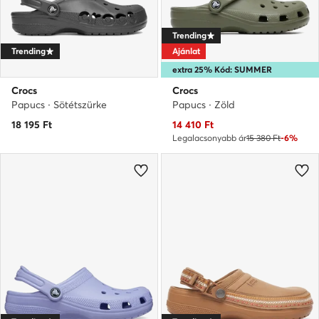
Trending
Trending
Ajánlat
extra 25% Kód: SUMMER
Crocs
Crocs
Papucs · Sötétszürke
Papucs · Zöld
Aktuális ár
18 195
Ft
14 410
Ft
Legalacsonyabb ár
15 380 Ft
-6%