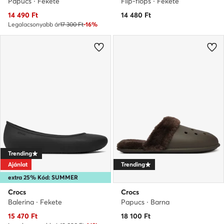
Papucs · Fekete
Flip-flops · Fekete
Aktuális ár
14 490
Ft
14 480
Ft
Legalacsonyabb ár
17 300 Ft
-16%
Trending
Ajánlat
Trending
extra 25% Kód: SUMMER
Crocs
Crocs
Balerina · Fekete
Papucs · Barna
Aktuális ár
15 470
Ft
18 100
Ft