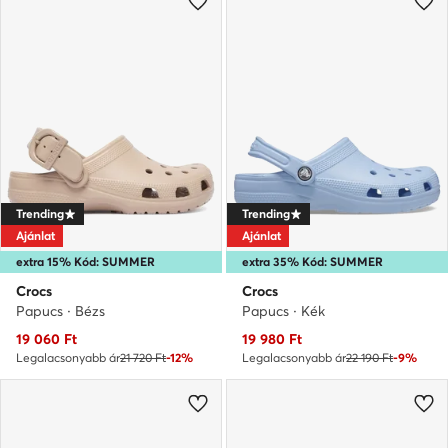
Trending
Trending
Ajánlat
Ajánlat
extra 15% Kód: SUMMER
extra 35% Kód: SUMMER
Crocs
Crocs
Papucs · Bézs
Papucs · Kék
Aktuális ár
Aktuális ár
19 060
Ft
19 980
Ft
Legalacsonyabb ár
21 720 Ft
-12%
Legalacsonyabb ár
22 190 Ft
-9%