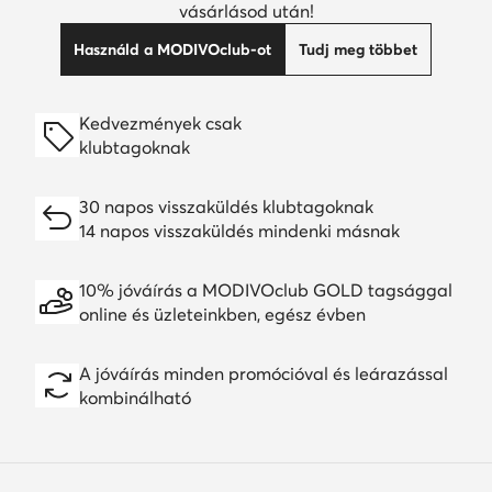
vásárlásod után!
Használd a MODIVOclub-ot
Tudj meg többet
Kedvezmények csak
klubtagoknak
30 napos visszaküldés klubtagoknak
14 napos visszaküldés mindenki másnak
10% jóváírás a MODIVOclub GOLD tagsággal
online és üzleteinkben, egész évben
A jóváírás minden promócióval és leárazással
kombinálható