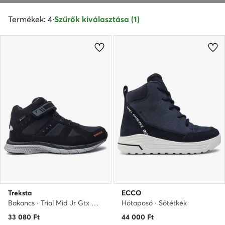
Termékek: 4
·
Szűrők kiválasztása (1)
Treksta
ECCO
Bakancs · Trial Mid Jr Gtx GORE-TEX 18205103 008 · Fekete
Hótaposó · Sötétkék
33 080
Ft
44 000
Ft