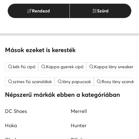
Rendezd
Szűrd
Mások ezeket is keresték
kék fiú cipő
Kappa gyerek cipő
Kappa lány sneaker
színes fiú szandálok
lány papucsok
Roxy lány szandál
Népszerű márkák ebben a kategóriában
DC Shoes
Merrell
Hoka
Hunter