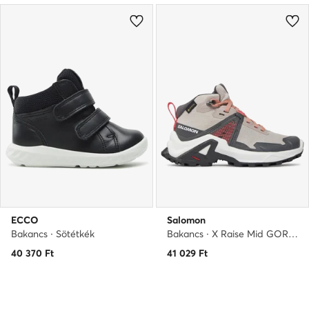
ECCO
Salomon
Bakancs · Sötétkék
Bakancs · X Raise Mid GORE-TEX L47071500 · Szürke
40 370
Ft
41 029
Ft