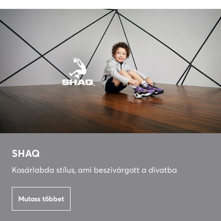
SHAQ
Kosárlabda stílus, ami beszivárgott a divatba
Mutass többet