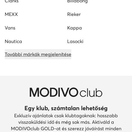
Clarks
Billabong
MEXX
Rieker
Vans
Kappa
Nautica
Lasocki
További márkák megjelenítése
Egy klub, számtalan lehetőség
Exkluzív ajánlatok csak klubtagoknak: hosszabb
visszaküldési idő és még sok más. Aktiváld a
MODIVOclub GOLD-ot és szerezz jóváírást minden