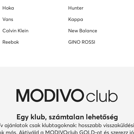
Hoka
Hunter
Vans
Kappa
Calvin Klein
New Balance
Reebok
GINO ROSSI
Egy klub, számtalan lehetőség
ív ajánlatok csak klubtagoknak: hosszabb visszaküldési
k más. Aktiváld a MODIVOclub GOLD-ot és szerezz jó