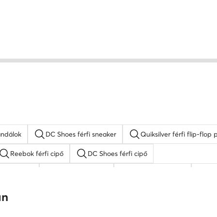
andálok
DC Shoes férfi sneaker
Quiksilver férfi flip-flo
Reebok férfi cipő
DC Shoes férfi cipő
e férfi cipő
férfi adidas cipő
elegáns férfi cipő
fe
Puma férfi cipő
an