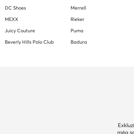
DC Shoes
Merrell
MEXX
Rieker
Juicy Couture
Puma
Beverly Hills Polo Club
Badura
Exkluz
még so