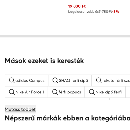
Aktuális ár
19 830
Ft
Legalacsonyabb ár
21 750 Ft
-8%
Mások ezeket is keresték
adidas Campus
SHAQ férfi cipő
fekete férfi sz
Nike Air Force 1
férfi papucs
Nike cipő férfi
fekete férfi mokaszin
Kappa férfi sneaker
feket
Mutass többet
férfi magasszárú tornacipő
Lasocki férfi szandálok
Népszerű márkák ebben a kategóriáb