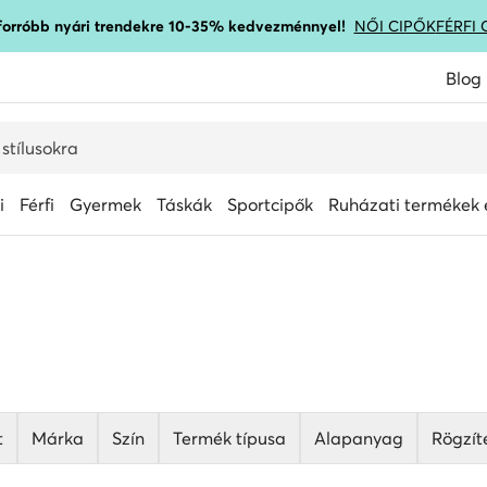
gforróbb nyári trendekre 10-35% kedvezménnyel!
NŐI CIPŐK
FÉRFI 
Blog
i
Férfi
Gyermek
Táskák
Sportcipők
Ruházati termékek é
t
Márka
Szín
Termék típusa
Alapanyag
Rögzít