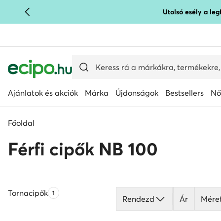
Utolsó esély a le
UGRÁS A FŐ TARTALOMRA
UGRÁS A KERESÉSHEZ
Ajánlatok és akciók
Márka
Újdonságok
Bestsellers
Nő
Főoldal
Férfi cipők NB 100
Tornacipők
Termékek száma:
1
Rendezd
Ár
Mére