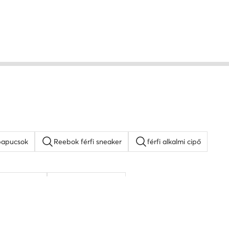
p papucsok
Reebok férfi sneaker
férfi alkalmi cipő
hér férfi cipő
Kappa férfi cipő