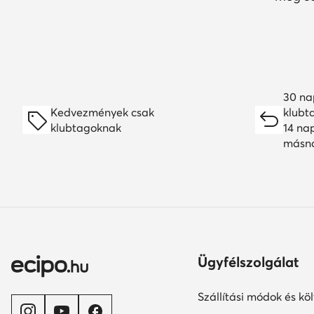
30 na
Kedvezmények csak
klubt
klubtagoknak
14 na
másn
Ügyfélszolgálat
Szállítási módok és kö