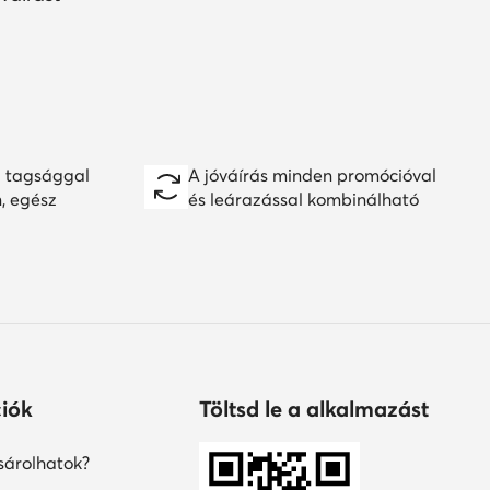
 tagsággal
A jóváírás minden promócióval
n, egész
és leárazással kombinálható
iók
Töltsd le a alkalmazást
árolhatok?