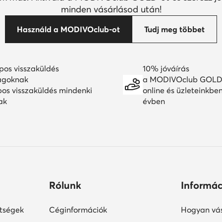
minden vásárlásod után!
Használd a MODIVOclub-ot
Tudj meg többet
pos visszaküldés
10% jóváírás
agoknak
a MODIVOclub GOLD
pos visszaküldés mindenki
online és üzleteinkbe
ak
évben
Rólunk
Informác
ltségek
Céginformációk
Hogyan vás