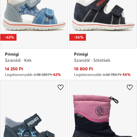
-62%
-56%
Primigi
Primigi
Szandál · Kék
Szandál · Sötétkék
Aktuális ár
Aktuális ár
14 250
Ft
10 800
Ft
Legalacsonyabb ár
38 330 Ft
-62%
Legalacsonyabb ár
24 780 Ft
-56%