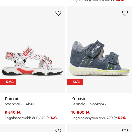
-52%
-56%
Primigi
Primigi
Szandál · Fehér
Szandál · Sötétkék
Aktuális ár
Aktuális ár
8 640
Ft
10 800
Ft
Legalacsonyabb ár
18 350 Ft
-52%
Legalacsonyabb ár
24 780 Ft
-56%