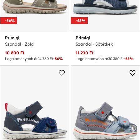
-56%
-63%
Primigi
Primigi
Szandál · Zöld
Szandál · Sötétkék
Aktuális ár
Aktuális ár
10 800
Ft
11 230
Ft
Legalacsonyabb ár
24 780 Ft
-56%
Legalacsonyabb ár
30 380 Ft
-63%