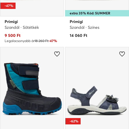
-47%
extra 35% Kód: SUMMER
Primigi
Primigi
Szandál · Sötétkék
Szandál · Színes
Aktuális ár
9 500
Ft
14 060
Ft
Legalacsonyabb ár
18 260 Ft
-47%
-62%