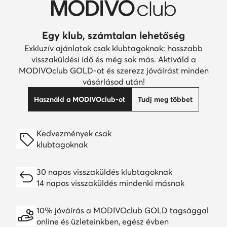
Egy klub, számtalan lehetőség
Exkluzív ajánlatok csak klubtagoknak: hosszabb
visszaküldési idő és még sok más. Aktiváld a
MODIVOclub GOLD-ot és szerezz jóváírást minden
vásárlásod után!
Használd a MODIVOclub-ot
Tudj meg többet
Kedvezmények csak
klubtagoknak
30 napos visszaküldés klubtagoknak
14 napos visszaküldés mindenki másnak
10% jóváírás a MODIVOclub GOLD tagsággal
online és üzleteinkben, egész évben