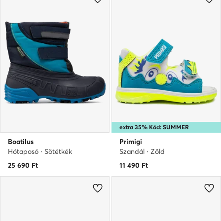
extra 35% Kód: SUMMER
Boatilus
Primigi
Hótaposó · Sötétkék
Szandál · Zöld
25 690
Ft
11 490
Ft