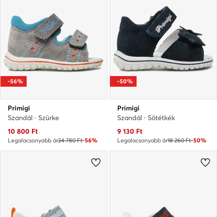
-56%
-50%
Primigi
Primigi
Szandál · Szürke
Szandál · Sötétkék
Aktuális ár
Aktuális ár
10 800
Ft
9 130
Ft
Legalacsonyabb ár
24 780 Ft
-56%
Legalacsonyabb ár
18 260 Ft
-50%