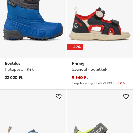
-52%
Boatilus
Primigi
Hótaposó · Kék
Szandál · Sötétkék
Aktuális ár
22 020
Ft
9 940
Ft
Legalacsonyabb ár
21 100 Ft
-52%