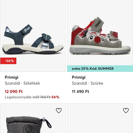
-56%
extra 35% Kód: SUMMER
Primigi
Primigi
Szandál · Sötétkék
Szandál · Szürke
Aktuális ár
12 090
Ft
11 490
Ft
Legalacsonyabb ár
27 750 Ft
-56%