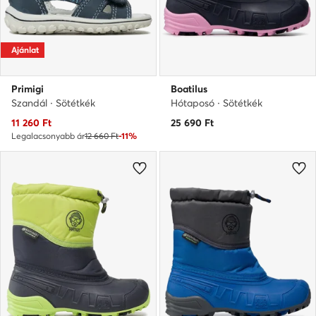
Ajánlat
Primigi
Boatilus
Szandál · Sötétkék
Hótaposó · Sötétkék
Aktuális ár
11 260
Ft
25 690
Ft
Legalacsonyabb ár
12 660 Ft
-11%