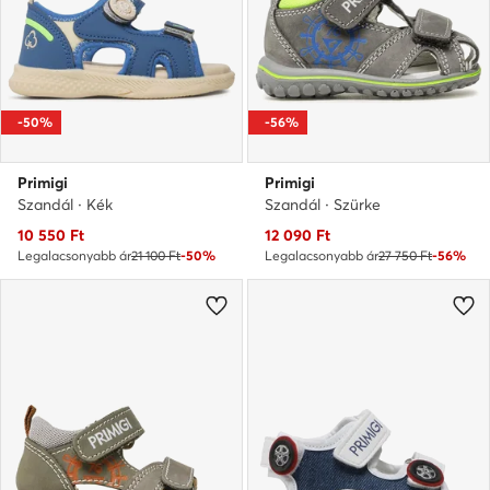
-50%
-56%
Primigi
Primigi
Szandál · Kék
Szandál · Szürke
Aktuális ár
Aktuális ár
10 550
Ft
12 090
Ft
Legalacsonyabb ár
21 100 Ft
-50%
Legalacsonyabb ár
27 750 Ft
-56%