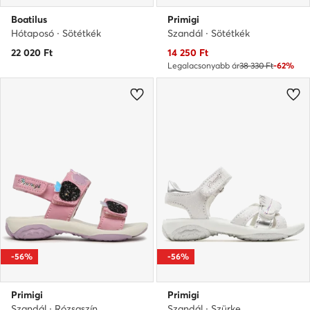
Boatilus
Primigi
Hótaposó · Sötétkék
Szandál · Sötétkék
Aktuális ár
22 020
Ft
14 250
Ft
Legalacsonyabb ár
38 330 Ft
-62%
-56%
-56%
Primigi
Primigi
Szandál · Rózsaszín
Szandál · Szürke