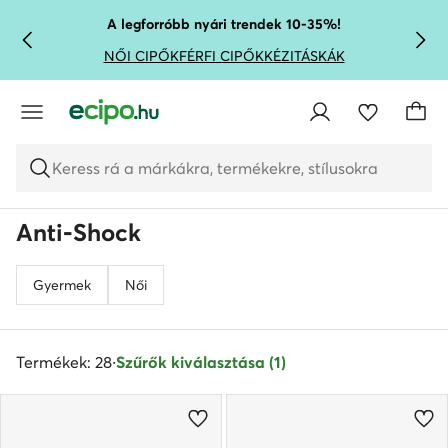
UGRÁS A FŐ TARTALOMRA
UGRÁS A KERESÉSHEZ
A legforróbb nyári trendek 10-35%!
NŐI CIPŐK
FÉRFI CIPŐK
KÉZITÁSKÁK
Keress rá a márkákra, termékekre, stílusokra
Anti-Shock
Gyermek
Női
Termékek: 28
·
Szűrők kiválasztása (1)