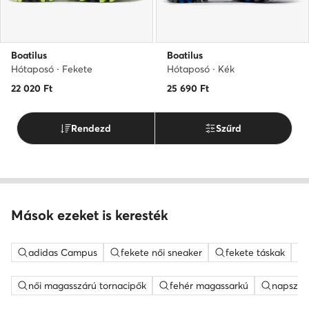
Boatilus
Boatilus
Hótaposó · Fekete
Hótaposó · Kék
22 020
Ft
25 690
Ft
Rendezd
Szűrd
Mások ezeket is keresték
adidas Campus
fekete női sneaker
fekete táskak
női magasszárú tornacipők
fehér magassarkú
napszem