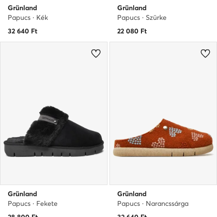
Grünland
Grünland
Papucs · Kék
Papucs · Szürke
32 640
Ft
22 080
Ft
Grünland
Grünland
Papucs · Fekete
Papucs · Narancssárga
28 800
Ft
32 640
Ft