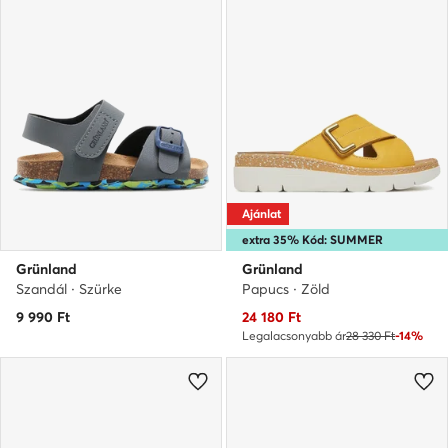
Ajánlat
extra 35% Kód: SUMMER
Grünland
Grünland
Szandál · Szürke
Papucs · Zöld
Aktuális ár
9 990
Ft
24 180
Ft
Legalacsonyabb ár
28 330 Ft
-14%