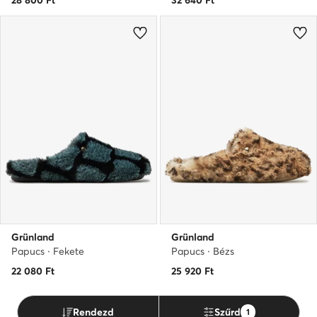
Grünland
Grünland
Papucs · Fekete
Papucs · Bézs
22 080
Ft
25 920
Ft
Rendezd
Szűrd
1