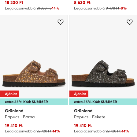
Aktuális ár
Aktuális ár
18 200
Ft
8 630
Ft
Legalacsonyabb ár
21 330 Ft
-14%
Legalacsonyabb ár
9 470 Ft
-8%
Ajánlat
Ajánlat
extra 35% Kód: SUMMER
extra 35% Kód: SUMMER
Grünland
Grünland
Papucs · Barna
Papucs · Fekete
Aktuális ár
Aktuális ár
19 410
Ft
19 410
Ft
Legalacsonyabb ár
22 720 Ft
-14%
Legalacsonyabb ár
22 720 Ft
-14%