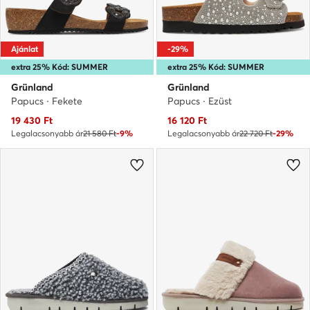
Ajánlat
-29%
extra 25% Kód: SUMMER
extra 25% Kód: SUMMER
Grünland
Grünland
Papucs · Fekete
Papucs · Ezüst
Aktuális ár
Aktuális ár
19 430
Ft
16 120
Ft
Legalacsonyabb ár
21 580 Ft
-9%
Legalacsonyabb ár
22 720 Ft
-29%