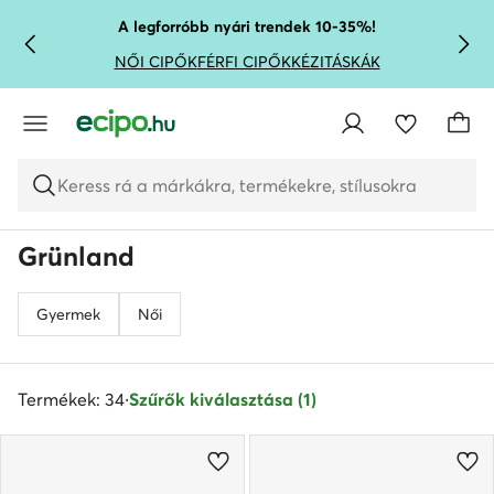
UGRÁS A FŐ TARTALOMRA
UGRÁS A KERESÉSHEZ
A legforróbb nyári trendek 10-35%!
NŐI CIPŐK
FÉRFI CIPŐK
KÉZITÁSKÁK
Keress rá a márkákra, termékekre, stílusokra
Grünland
Gyermek
Női
Termékek: 34
·
Szűrők kiválasztása (1)