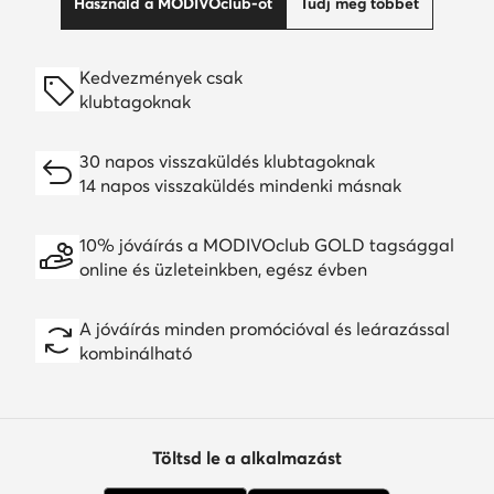
Használd a MODIVOclub-ot
Tudj meg többet
Kedvezmények csak
klubtagoknak
30 napos visszaküldés klubtagoknak
14 napos visszaküldés mindenki másnak
10% jóváírás a MODIVOclub GOLD tagsággal
online és üzleteinkben, egész évben
A jóváírás minden promócióval és leárazással
kombinálható
Töltsd le a alkalmazást