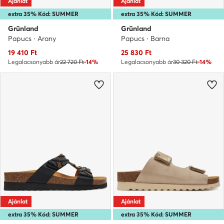
Ajánlat
Ajánlat
extra 35% Kód: SUMMER
extra 35% Kód: SUMMER
Grünland
Grünland
Papucs · Arany
Papucs · Barna
Aktuális ár
Aktuális ár
19 410
Ft
25 830
Ft
Legalacsonyabb ár
22 720 Ft
-14%
Legalacsonyabb ár
30 320 Ft
-14%
Ajánlat
Ajánlat
extra 35% Kód: SUMMER
extra 35% Kód: SUMMER