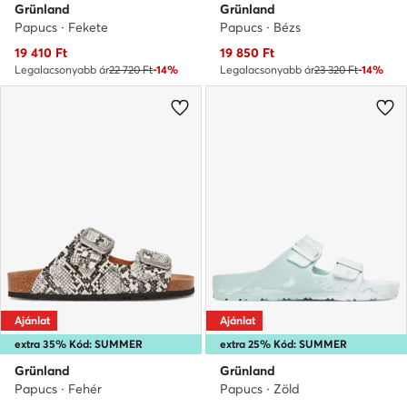
Grünland
Grünland
Papucs · Fekete
Papucs · Bézs
Aktuális ár
Aktuális ár
19 410
Ft
19 850
Ft
Legalacsonyabb ár
22 720 Ft
-14%
Legalacsonyabb ár
23 320 Ft
-14%
Ajánlat
Ajánlat
extra 35% Kód: SUMMER
extra 25% Kód: SUMMER
Grünland
Grünland
Papucs · Fehér
Papucs · Zöld