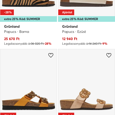
-28%
Ajánlat
extra 25% Kód: SUMMER
extra 25% Kód: SUMMER
Grünland
Grünland
Papucs · Barna
Papucs · Ezüst
Aktuális ár
Aktuális ár
25 670
Ft
12 940
Ft
Legalacsonyabb ár
36 020 Ft
-28%
Legalacsonyabb ár
14 240 Ft
-9%