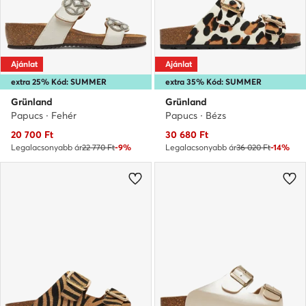
Ajánlat
Ajánlat
extra 25% Kód: SUMMER
extra 35% Kód: SUMMER
Grünland
Grünland
Papucs · Fehér
Papucs · Bézs
Aktuális ár
Aktuális ár
20 700
Ft
30 680
Ft
Legalacsonyabb ár
22 770 Ft
-9%
Legalacsonyabb ár
36 020 Ft
-14%