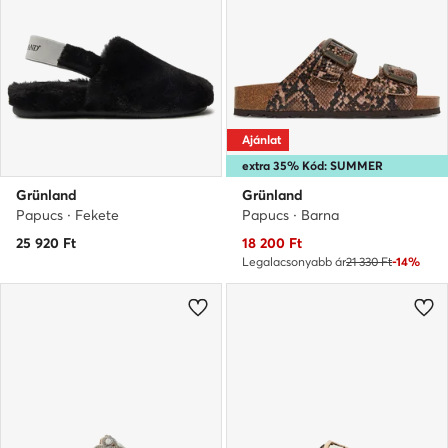
Ajánlat
extra 35% Kód: SUMMER
Grünland
Grünland
Papucs · Fekete
Papucs · Barna
Aktuális ár
25 920
Ft
18 200
Ft
Legalacsonyabb ár
21 330 Ft
-14%