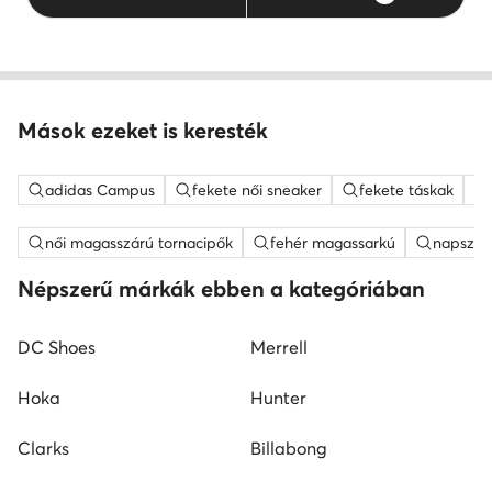
Mások ezeket is keresték
adidas Campus
fekete női sneaker
fekete táskak
női magasszárú tornacipők
fehér magassarkú
napszem
Népszerű márkák ebben a kategóriában
DC Shoes
Merrell
Hoka
Hunter
Clarks
Billabong