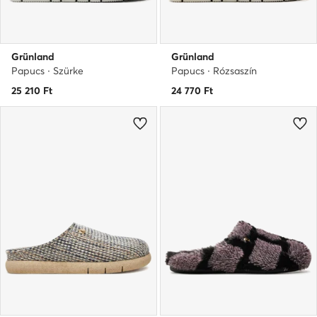
Grünland
Grünland
Papucs · Szürke
Papucs · Rózsaszín
25 210
Ft
24 770
Ft