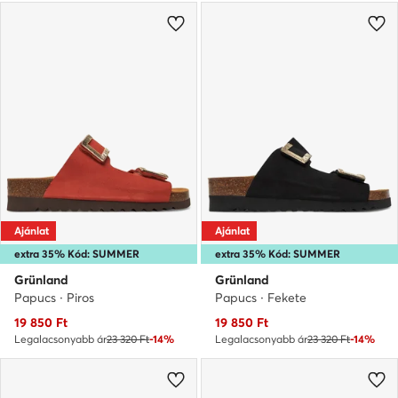
Ajánlat
Ajánlat
extra 35% Kód: SUMMER
extra 35% Kód: SUMMER
Grünland
Grünland
Papucs · Piros
Papucs · Fekete
Aktuális ár
Aktuális ár
19 850
Ft
19 850
Ft
Legalacsonyabb ár
23 320 Ft
-14%
Legalacsonyabb ár
23 320 Ft
-14%