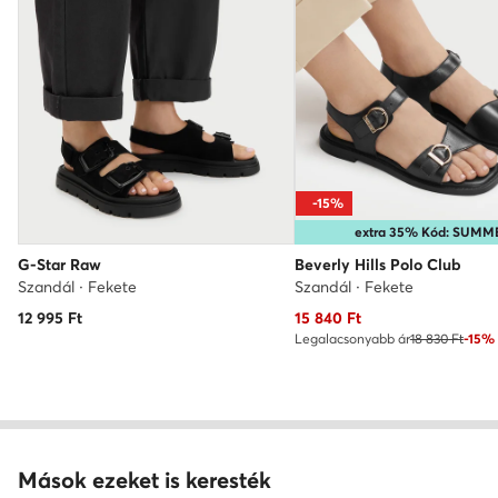
-15%
extra 35% Kód: SUMM
G-Star Raw
Beverly Hills Polo Club
Szandál · Fekete
Szandál · Fekete
Aktuális ár
12 995
Ft
15 840
Ft
Legalacsonyabb ár
18 830 Ft
-15%
Mások ezeket is keresték