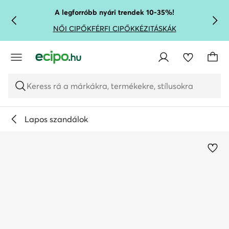
UGRÁS A FŐ TARTALOMRA
UGRÁS A KERESÉSHEZ
A legforróbb nyári trendek 10-35%!
NŐI CIPŐK
FÉRFI CIPŐK
KÉZITÁSKÁK
Keress rá a márkákra, termékekre, stílusokra
Lapos szandálok