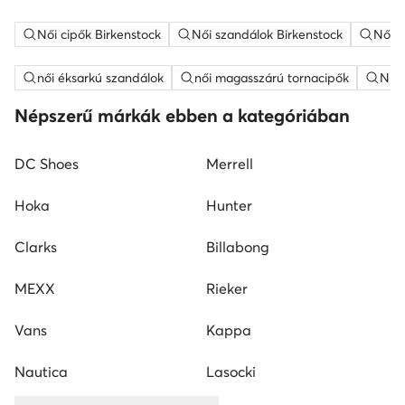
Női cipők Birkenstock
Női szandálok Birkenstock
Női l
női éksarkú szandálok
női magasszárú tornacipők
Nine
Népszerű márkák ebben a kategóriában
DC Shoes
Merrell
Hoka
Hunter
Clarks
Billabong
MEXX
Rieker
Vans
Kappa
Nautica
Lasocki