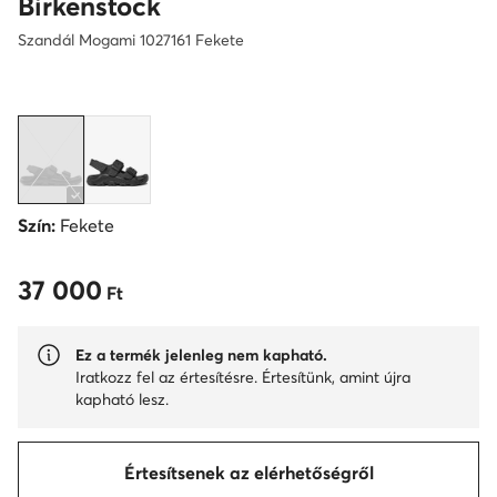
Birkenstock
Szandál Mogami 1027161 Fekete
Szín:
Fekete
37 000
37 000 Ft
Ft
Ez a termék jelenleg nem kapható.
Iratkozz fel az értesítésre. Értesítünk, amint újra
kapható lesz.
Értesítsenek az elérhetőségről