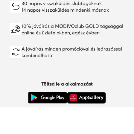
30 napos visszaküldés klubtagoknak
14 napos visszaküldés mindenki másnak
10% jóváírás a MODIVOclub GOLD tagsággal
online és üzleteinkben, egész évben
A jóváírás minden promócióval és leárazással
kombinálható
Töltsd le a alkalmazást
Ügyfélszolgálat
Rólunk