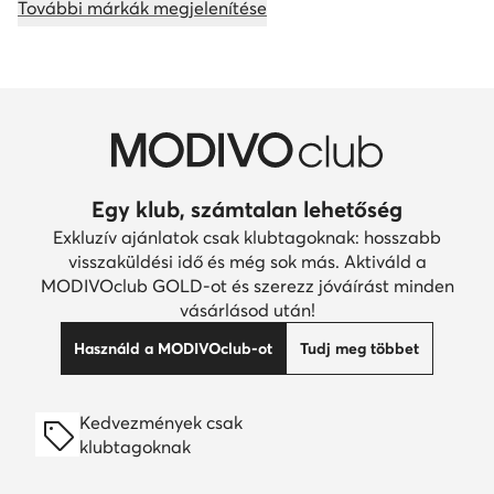
További márkák megjelenítése
Egy klub, számtalan lehetőség
Exkluzív ajánlatok csak klubtagoknak: hosszabb
visszaküldési idő és még sok más. Aktiváld a
MODIVOclub GOLD-ot és szerezz jóváírást minden
vásárlásod után!
Használd a MODIVOclub-ot
Tudj meg többet
Kedvezmények csak
klubtagoknak