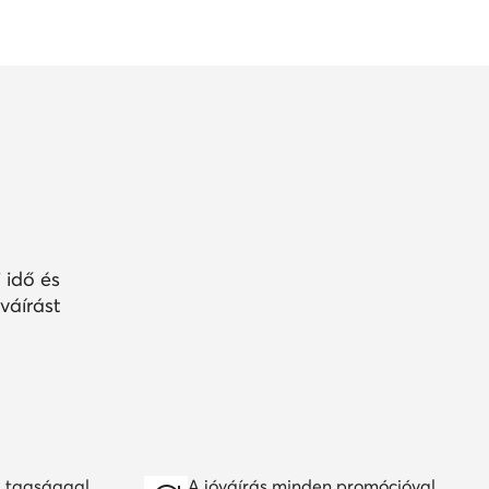
 idő és
váírást
 tagsággal
A jóváírás minden promócióval