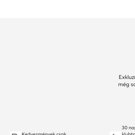
Exkluz
még so
30 na
Kedvezmények csak
klubt