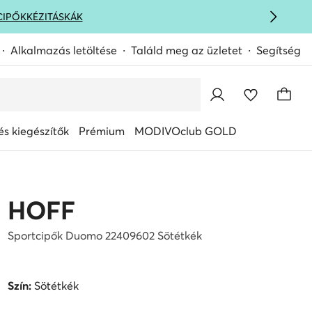
CIPŐK
KÉZITÁSKÁK
Alkalmazás letöltése
Találd meg az üzletet
Segítség
s kiegészítők
Prémium
MODIVOclub GOLD
HOFF
Sportcipők Duomo 22409602 Sötétkék
Szín:
Sötétkék