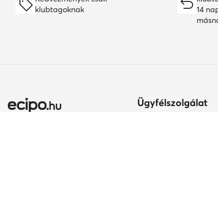
klubtagoknak
14 na
másn
Ügyfélszolgálat
Szállítási módok és kö
Itt gyakorolhatod az el
jogodat
Ország módosítása:
A rendelés teljesítésén
Magyarország (HU)
Fizetési módok
Szavatosság