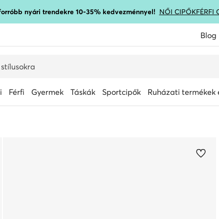
gforróbb nyári trendekre 10-35% kedvezménnyel!
NŐI CIPŐK
FÉRFI 
Blog
i
Férfi
Gyermek
Táskák
Sportcipők
Ruházati termékek é