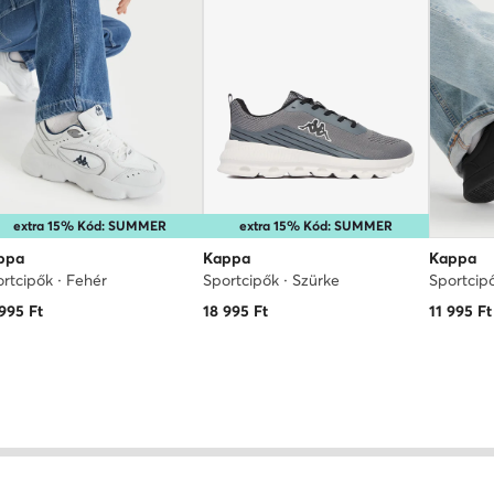
extra 15% Kód: SUMMER
extra 15% Kód: SUMMER
ppa
Kappa
Kappa
rtcipők · Fehér
Sportcipők · Szürke
Sportcip
 995
Ft
18 995
Ft
11 995
Ft