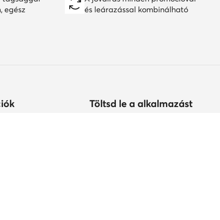
n, egész
és leárazással kombinálható
iók
Töltsd le a alkalmazást
árolhatok?
s
tonság