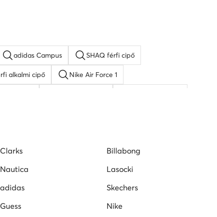
adidas Campus
SHAQ férfi cipő
rfi alkalmi cipő
Nike Air Force 1
rfi sneaker
fekete férfi cipő
férfi adidas cipő
Puma férfi cipő
Clarks
Billabong
Nautica
Lasocki
adidas
Skechers
Guess
Nike