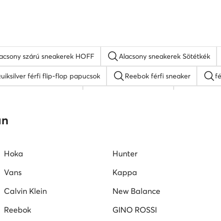
alacsony szárú sneakerek HOFF
Alacsony sneakerek Sötétkék
uiksilver férfi flip-flop papucsok
Reebok férfi sneaker
fé
DC Shoes férfi cipő
fekete férfi mokaszin
Kappa fé
ipő
férfi magasszárú tornacipő
Lasocki férfi szandálok
an
Hoka
Hunter
Vans
Kappa
Calvin Klein
New Balance
Reebok
GINO ROSSI