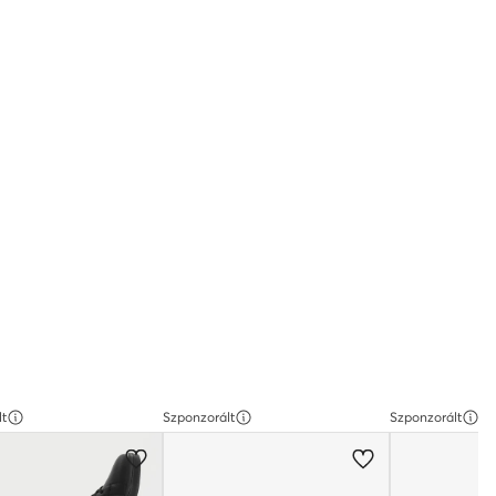
lt
Szponzorált
Szponzorált