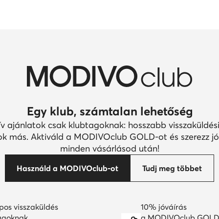
Egy klub, számtalan lehetőség
ív ajánlatok csak klubtagoknak: hosszabb visszaküldési
k más. Aktiváld a MODIVOclub GOLD-ot és szerezz jó
minden vásárlásod után!
Használd a MODIVOclub-ot
Tudj meg többet
pos visszaküldés
10% jóváírás
agoknak
a MODIVOclub GOLD