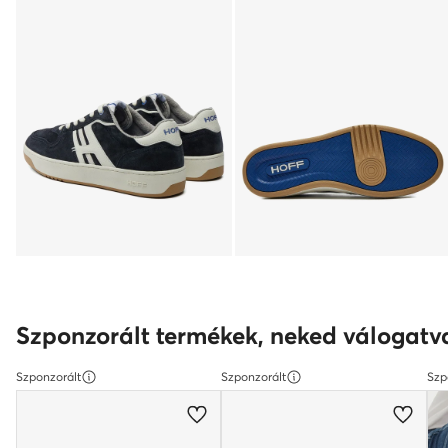
Szponzorált termékek, neked válogatv
Szponzorált
Szponzorált
Szp