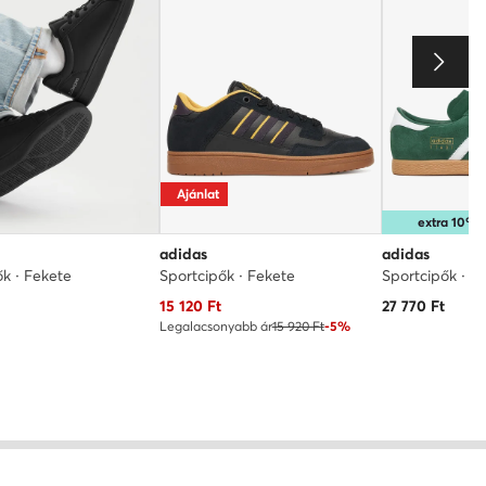
Ajánlat
extra 10%
adidas
adidas
ők · Fekete
Sportcipők · Fekete
Sportcipők · Z
Aktuális ár
15 120
Ft
27 770
Ft
Legalacsonyabb ár
15 920 Ft
-5%