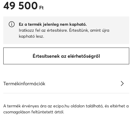
49 500
49 500 Ft
Ft
Ez a termék jelenleg nem kapható.
Iratkozz fel az értesítésre. Értesítünk, amint újra
kapható lesz.
Értesítsenek az elérhetőségről
Termékinformációk
A termék érvényes ára az ecipo.hu oldalon található, és eltérhet a
csomagoláson feltüntetett ártól.