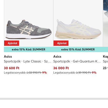
Ajánlat
Ajánlat
extra 15% Kód: SUMMER
extra 15% Kód: SUMMER
Asics
Asics
Ka
Sportcipők · Lyte Classic · Szürke
Sportcipők · Gel-Quantum Kei · Fehér
Spo
Aktuális ár
Aktuális ár
30 600
Ft
36 000
Ft
23
Legalacsonyabb ár
33 990 Ft
-9%
Legalacsonyabb ár
39 990 Ft
-9%