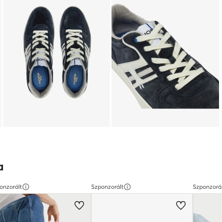
a
onzorált
Szponzorált
Szponzorá