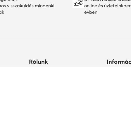
pos visszaküldés mindenki
online és üzleteinkbe
ak
évben
Rólunk
Informác
ltségek
Céginformációk
Hogyan vás
állási
MODIVO Csoport
Cipőápolá
Karrier a MODIVO Csoportnál
Termékbiz
ek ideje
Blog
MODIVO Advertising Services