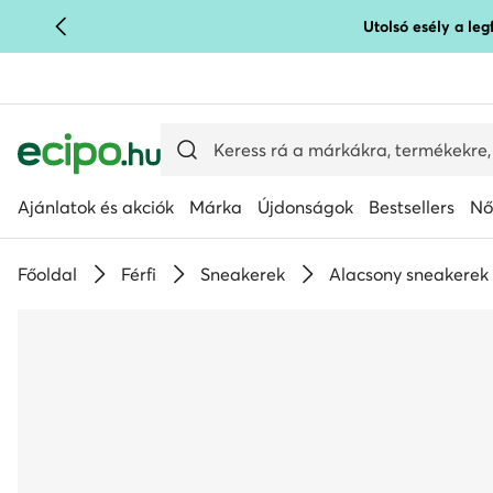
Utolsó esély a le
UGRÁS A FŐ TARTALOMRA
UGRÁS A KERESÉSHEZ
Ajánlatok és akciók
Márka
Újdonságok
Bestsellers
Nő
Főoldal
Férfi
Sneakerek
Alacsony sneakerek