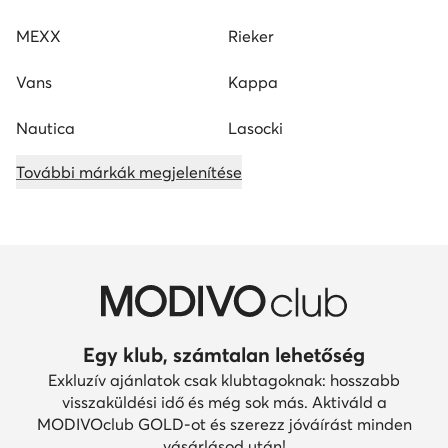
MEXX
Rieker
Vans
Kappa
Nautica
Lasocki
További márkák megjelenítése
Egy klub, számtalan lehetőség
Exkluzív ajánlatok csak klubtagoknak: hosszabb
visszaküldési idő és még sok más. Aktiváld a
MODIVOclub GOLD-ot és szerezz jóváírást minden
vásárlásod után!