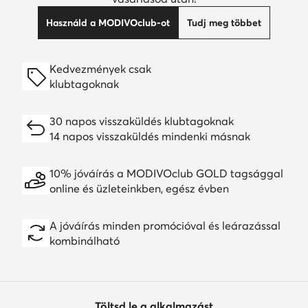
Használd a MODIVOclub-ot
Tudj meg többet
Kedvezmények csak
klubtagoknak
30 napos visszaküldés klubtagoknak
14 napos visszaküldés mindenki másnak
10% jóváírás a MODIVOclub GOLD tagsággal
online és üzleteinkben, egész évben
A jóváírás minden promócióval és leárazással
kombinálható
Töltsd le a alkalmazást