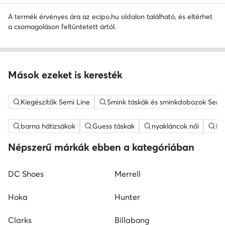
A termék érvényes ára az ecipo.hu oldalon található, és eltérhet
a csomagoláson feltüntetett ártól.
Mások ezeket is keresték
Kiegészítők Semi Line
Smink táskák és sminkdobozok Semi
barna hátizsákok
Guess táskak
nyakláncok női
ME
Népszerű márkák ebben a kategóriában
DC Shoes
Merrell
Hoka
Hunter
Clarks
Billabong