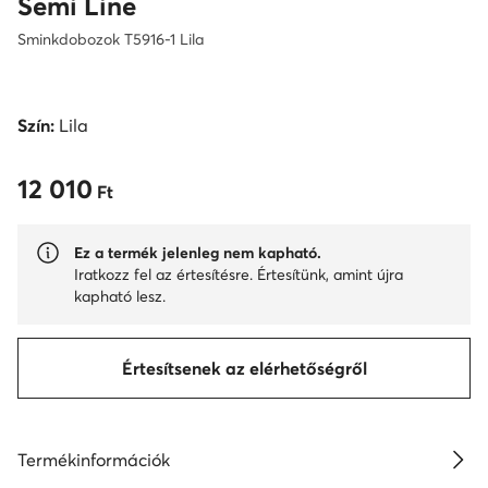
Semi Line
Sminkdobozok T5916-1 Lila
Szín:
Lila
12 010
12 010 Ft
Ft
Ez a termék jelenleg nem kapható.
Iratkozz fel az értesítésre. Értesítünk, amint újra
kapható lesz.
Értesítsenek az elérhetőségről
Termékinformációk