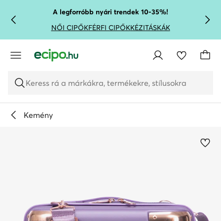
UGRÁS A FŐ TARTALOMRA
UGRÁS A KERESÉSHEZ
A legforróbb nyári trendek 10-35%!
NŐI CIPŐK
FÉRFI CIPŐK
KÉZITÁSKÁK
Keress rá a márkákra, termékekre, stílusokra
Kemény