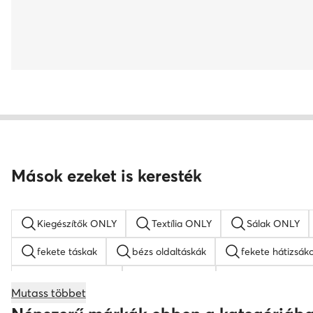
Mások ezeket is keresték
Kiegészítők ONLY
Textília ONLY
Sálak ONLY
fekete táskak
bézs oldaltáskák
fekete hátizsák
barna hátizsákok
Guess táskak
nyakláncok női
Mutass többet
bőr táskak
Nine West táskak
fekete oldaltáskák