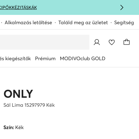
CIPŐK
KÉZITÁSKÁK
Alkalmazás letöltése
Találd meg az üzletet
Segítség
s kiegészítők
Prémium
MODIVOclub GOLD
ONLY
Sál Lima 15297979 Kék
Szín:
Kék