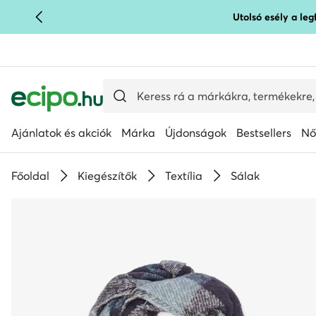
Utolsó esély a le
UGRÁS A FŐ TARTALOMRA
UGRÁS A KERESÉSHEZ
Ajánlatok és akciók
Márka
Újdonságok
Bestsellers
Nő
Főoldal
Kiegészítők
Textília
Sálak