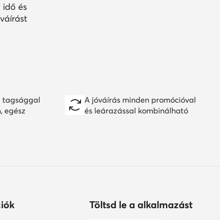
 idő és
váírást
 tagsággal
A jóváírás minden promócióval
n, egész
és leárazással kombinálható
iók
Töltsd le a alkalmazást