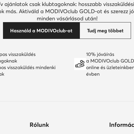
ív ajánlatok csak klubtagoknak: hosszabb visszaküldési
k más. Aktiváld a MODIVOclub GOLD-ot és szerezz jó
minden vásárlásod után!
Használd a MODIVOclub-ot
Tudj meg többet
pos visszaküldés
10% jóváírás
agoknak
a MODIVOclub GOLD
pos visszaküldés mindenki
online és üzleteinkbe
ak
évben
Rólunk
Informác