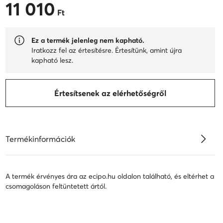
11 010
11 010 Ft
Ft
Ez a termék jelenleg nem kapható.
Iratkozz fel az értesítésre. Értesítünk, amint újra
kapható lesz.
Értesítsenek az elérhetőségről
Termékinformációk
A termék érvényes ára az ecipo.hu oldalon található, és eltérhet a
csomagoláson feltüntetett ártól.