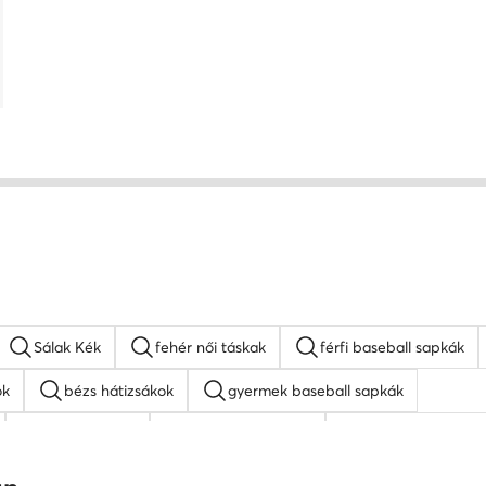
Sálak Kék
fehér női táskak
férfi baseball sapkák
ok
bézs hátizsákok
gyermek baseball sapkák
MEXX táskak
napszemüveg női
fehér oldaltáskák
Juicy Couture táskak
barna oldaltáskák