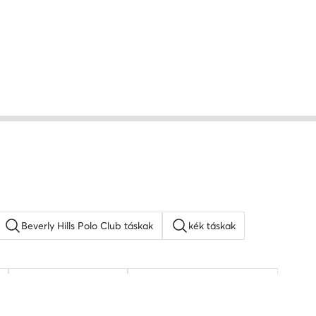
Beverly Hills Polo Club táskak
kék táskak
napszemüveg férfi
KARL LAGERFELD táskak