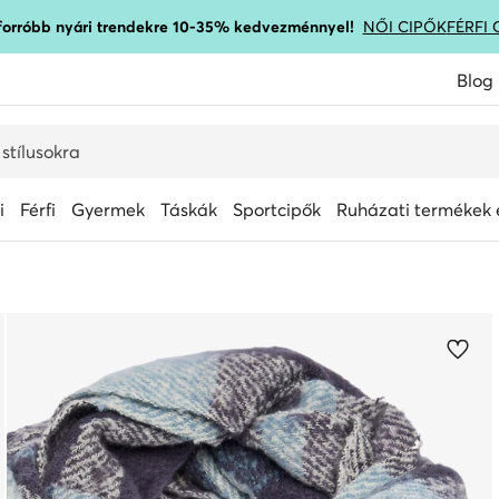
gforróbb nyári trendekre 10-35% kedvezménnyel!
NŐI CIPŐK
FÉRFI 
Blog
i
Férfi
Gyermek
Táskák
Sportcipők
Ruházati termékek é