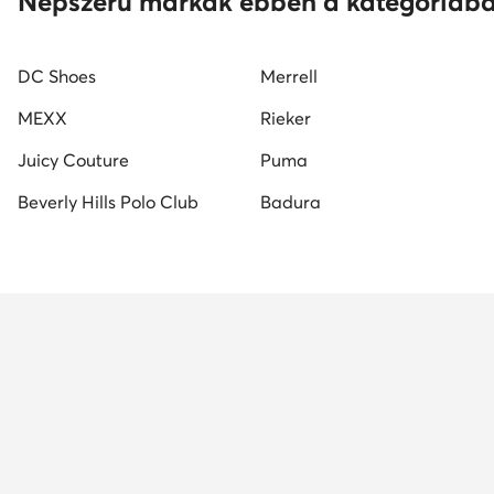
Népszerű márkák ebben a kategóriáb
DC Shoes
Merrell
MEXX
Rieker
Juicy Couture
Puma
Beverly Hills Polo Club
Badura