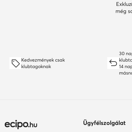
Exkluz
még so
30 na
Kedvezmények csak
klubt
klubtagoknak
14 na
másn
Ügyfélszolgálat