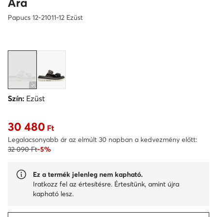
Ara
Papucs 12-21011-12 Ezüst
Szín:
Ezüst
30 480
Aktuális ár 30 480 Ft
Ft
Legalacsonyabb ár az elmúlt 30 napban a kedvezmény előtt:
32 090 Ft
-5%
Ez a termék jelenleg nem kapható.
Iratkozz fel az értesítésre. Értesítünk, amint újra
kapható lesz.