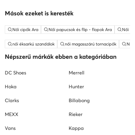
Mások ezeket is keresték
Női cipők Ara
Női papucsok és flip - flopok Ara
Női pa
női éksarkú szandálok
női magasszárú tornacipők
Nine
Népszerű márkák ebben a kategóriában
DC Shoes
Merrell
Hoka
Hunter
Clarks
Billabong
MEXX
Rieker
Vans
Kappa