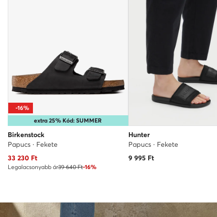
-16%
extra 25% Kód: SUMMER
Birkenstock
Hunter
Papucs · Fekete
Papucs · Fekete
Aktuális ár
33 230
Ft
9 995
Ft
Legalacsonyabb ár
39 640 Ft
-16%