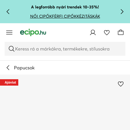
UGRÁS A FŐ TARTALOMRA
UGRÁS A KERESÉSHEZ
A legforróbb nyári trendek 10-35%!
NŐI CIPŐK
FÉRFI CIPŐK
KÉZITÁSKÁK
Keress rá a márkákra, termékekre, stílusokra
Papucsok
Ajánlat