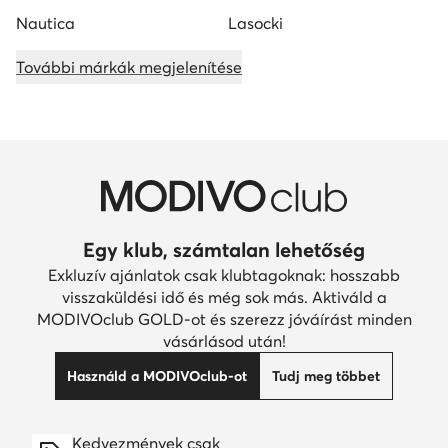
Nautica
Lasocki
További márkák megjelenítése
Egy klub, számtalan lehetőség
Exkluzív ajánlatok csak klubtagoknak: hosszabb
visszaküldési idő és még sok más. Aktiváld a
MODIVOclub GOLD-ot és szerezz jóváírást minden
vásárlásod után!
Használd a MODIVOclub-ot
Tudj meg többet
Kedvezmények csak