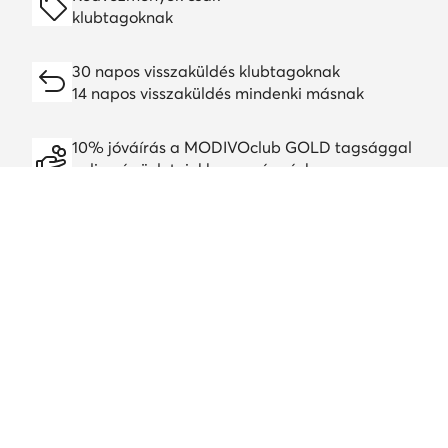
klubtagoknak
30 napos visszaküldés klubtagoknak
14 napos visszaküldés mindenki másnak
10% jóváírás a MODIVOclub GOLD tagsággal
online és üzleteinkben, egész évben
A jóváírás minden promócióval és leárazással
kombinálható
Töltsd le a alkalmazást