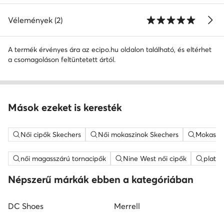
Vélemények (2)
A termék érvényes ára az ecipo.hu oldalon található, és eltérhet
a csomagoláson feltüntetett ártól.
Mások ezeket is keresték
Női cipők Skechers
Női mokaszinok Skechers
Mokaszin
női magasszárú tornacipők
Nine West női cipők
platfo
Népszerű márkák ebben a kategóriában
DC Shoes
Merrell