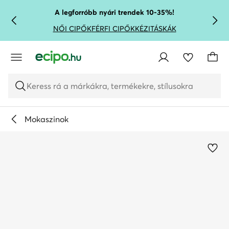
UGRÁS A FŐ TARTALOMRA
UGRÁS A KERESÉSHEZ
A legforróbb nyári trendek 10-35%!
NŐI CIPŐK
FÉRFI CIPŐK
KÉZITÁSKÁK
Keress rá a márkákra, termékekre, stílusokra
Mokaszinok