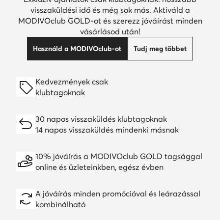
visszaküldési idő és még sok más. Aktiváld a
MODIVOclub GOLD-ot és szerezz jóváírást minden
vásárlásod után!
Használd a MODIVOclub-ot
Tudj meg többet
Kedvezmények csak
klubtagoknak
30 napos visszaküldés klubtagoknak
14 napos visszaküldés mindenki másnak
10% jóváírás a MODIVOclub GOLD tagsággal
online és üzleteinkben, egész évben
A jóváírás minden promócióval és leárazással
kombinálható