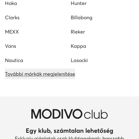
Hoka
Hunter
Clarks
Billabong
MEXX
Rieker
Vans
Kappa
Nautica
Lasocki
További márkák megjelenítése
Egy klub, számtalan lehetőség
Exkluzív ajánlatok csak klubtagoknak: hosszabb