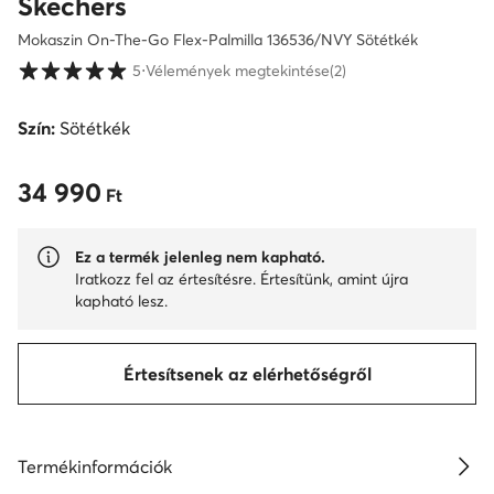
Skechers
Mokaszin On-The-Go Flex-Palmilla 136536/NVY Sötétkék
Vásárlói értékelések 1-5 skálán
5
⋅
Vélemények megtekintése
(2)
Szín:
Sötétkék
34 990
34 990 Ft
Ft
Ez a termék jelenleg nem kapható.
Iratkozz fel az értesítésre. Értesítünk, amint újra
kapható lesz.
Értesítsenek az elérhetőségről
Termékinformációk