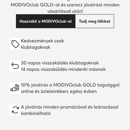
MODIVOclub GOLD-ot és szerezz jóváírást minden
vásárlásod után!
Használd a MODIVOclub-ot
Tudj meg többet
Kedvezmények csak
klubtagoknak
30 napos visszaküldés klubtagoknak
14 napos visszaküldés mindenki másnak
10% jóváírás a MODIVOclub GOLD tagsággal
online és üzleteinkben, egész évben
A jóváírás minden promócióval és leárazással
kombinálható