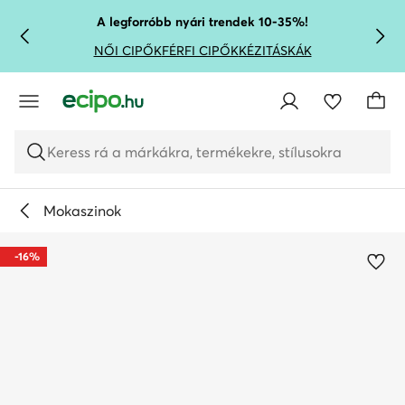
UGRÁS A FŐ TARTALOMRA
UGRÁS A KERESÉSHEZ
A legforróbb nyári trendek 10-35%!
NŐI CIPŐK
FÉRFI CIPŐK
KÉZITÁSKÁK
Keress rá a márkákra, termékekre, stílusokra
Mokaszinok
-16%