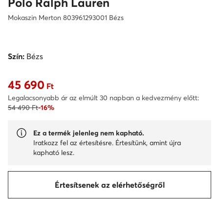
Polo Ralph Lauren
Mokaszin Merton 803961293001 Bézs
Szín:
Bézs
45 690
Aktuális ár 45 690 Ft
Ft
Legalacsonyabb ár az elmúlt 30 napban a kedvezmény előtt:
54 490 Ft
-16%
Ez a termék jelenleg nem kapható.
Iratkozz fel az értesítésre. Értesítünk, amint újra
kapható lesz.
Értesítsenek az elérhetőségről