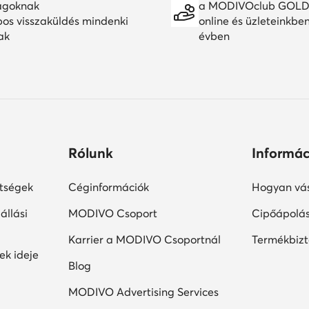
agoknak
a MODIVOclub GOLD
pos visszaküldés mindenki
online és üzleteinkbe
ak
évben
Rólunk
Informác
ltségek
Céginformációk
Hogyan vás
állási
MODIVO Csoport
Cipőápolá
Karrier a MODIVO Csoportnál
Termékbiz
ek ideje
Blog
MODIVO Advertising Services