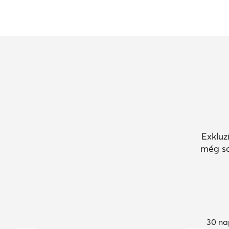
Exkluz
még so
30 na