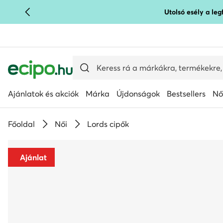
Utolsó esély a le
UGRÁS A FŐ TARTALOMRA
UGRÁS A KERESÉSHEZ
Ajánlatok és akciók
Márka
Újdonságok
Bestsellers
Nő
Főoldal
Női
Lords cipők
Ajánlat