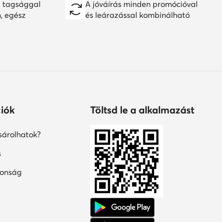
 tagsággal
A jóváírás minden promócióval
n, egész
és leárazással kombinálható
iók
Töltsd le a alkalmazást
árolhatok?
s
tonság