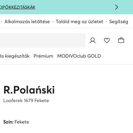
CIPŐK
KÉZITÁSKÁK
Alkalmazás letöltése
Találd meg az üzletet
Segítség
s kiegészítők
Prémium
MODIVOclub GOLD
R.Polański
Loaferek 1679 Fekete
Szín:
Fekete