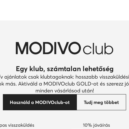
Egy klub, számtalan lehetőség
ív ajánlatok csak klubtagoknak: hosszabb visszaküldési
k más. Aktiváld a MODIVOclub GOLD-ot és szerezz jó
minden vásárlásod után!
Használd a MODIVOclub-ot
Tudj meg többet
pos visszaküldés
10% jóváírás