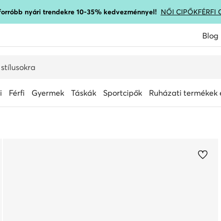
gforróbb nyári trendekre 10-35% kedvezménnyel!
NŐI CIPŐK
FÉRFI 
Blog
i
Férfi
Gyermek
Táskák
Sportcipők
Ruházati termékek é