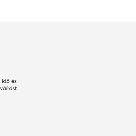
 idő és
váírást