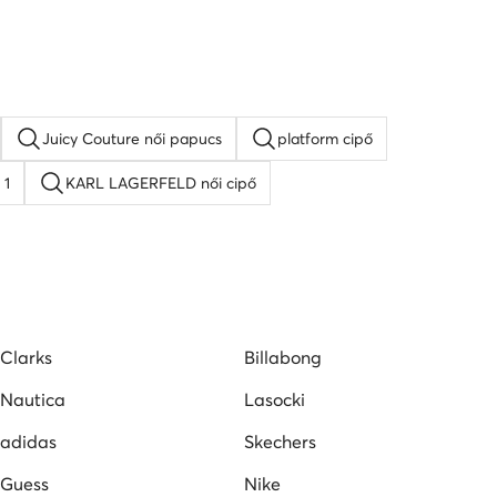
Juicy Couture női papucs
platform cipő
 1
KARL LAGERFELD női cipő
 cipő
Lacoste női cipő
Nine West női szandál
Clarks
Billabong
Nautica
Lasocki
adidas
Skechers
Guess
Nike