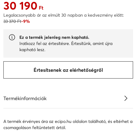
30 190
Aktuális ár 30 190 Ft
Ft
Legalacsonyabb ár az elmúlt 30 napban a kedvezmény előtt:
33 370 Ft
-9%
Ez a termék jelenleg nem kapható.
Iratkozz fel az értesítésre. Értesítünk, amint újra
kapható lesz.
Értesítsenek az elérhetőségről
Termékinformációk
A termék érvényes ára az ecipo.hu oldalon található, és eltérhet a
csomagoláson feltüntetett ártól.