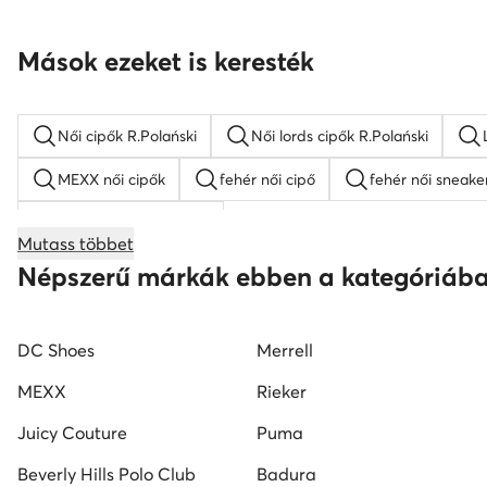
Mások ezeket is keresték
Női cipők R.Polański
Női lords cipők R.Polański
MEXX női cipők
fehér női cipő
fehér női sneake
női éksarkú szandálok
Mutass többet
női magasszárú tornacipők
Nine West női cipők
Népszerű márkák ebben a kategóriáb
Reebok női cipő
fekete mokaszin női
G-Star RA
DC Shoes
Merrell
MEXX
Rieker
Juicy Couture
Puma
Beverly Hills Polo Club
Badura