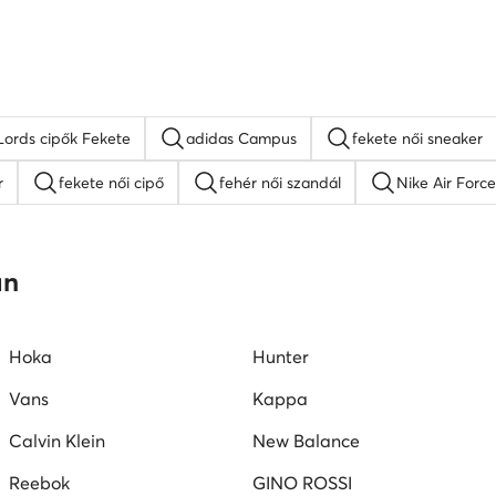
Lords cipők Fekete
adidas Campus
fekete női sneaker
r
fekete női cipő
fehér női szandál
Nike Air Force
platform szandálok
női lapos talpú szandálok
Guess női
an
W női cipők
Juicy Couture női cipők
Vans női tornacipők
Hoka
Hunter
Vans
Kappa
Calvin Klein
New Balance
Reebok
GINO ROSSI