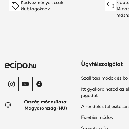
Kedvezmények csak
klubt
klubtagoknak
14 na
másn
Ügyfélszolgálat
Szállítási módok és kö
Itt gyakorolhatod az el
jogodat
Ország módosítása:
A rendelés teljesítésén
Magyarország (HU)
Fizetési módok
Szavatosság