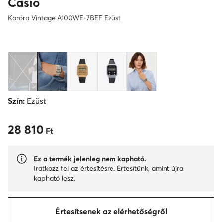
Casio
Karóra Vintage A100WE-7BEF Ezüst
Szín:
Ezüst
28 810
28 810 Ft
Ft
Ez a termék jelenleg nem kapható.
Iratkozz fel az értesítésre. Értesítünk, amint újra
kapható lesz.
Értesítsenek az elérhetőségről