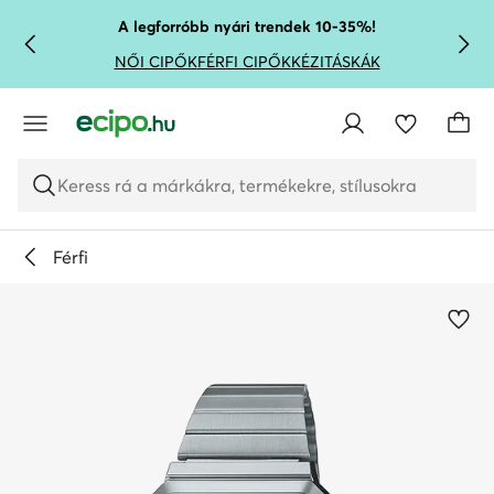
UGRÁS A FŐ TARTALOMRA
UGRÁS A KERESÉSHEZ
A legforróbb nyári trendek 10-35%!
NŐI CIPŐK
FÉRFI CIPŐK
KÉZITÁSKÁK
Keress rá a márkákra, termékekre, stílusokra
Férfi