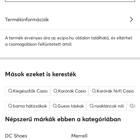
Termékinformációk
A termék érvényes ára az ecipo.hu oldalon található, és eltérhet
a csomagoláson feltüntetett ártól.
Mások ezeket is keresték
Kiegészítők Casio
Karórák Casio
Karórák férfi Casio
barna hátizsákok
Guess táskak
nyakláncok női
ME
Népszerű márkák ebben a kategóriában
DC Shoes
Merrell