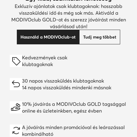
Exkluzív ajánlatok csak klubtagoknak: hosszabb
visszaküldési idő és még sok más. Aktiváld a
MODIVOclub GOLD-ot és szerezz jóváírást minden
vásárlásod után!
Használd a MODIVOclub-ot
Tudj meg többet
Kedvezmények csak
klubtagoknak
30 napos visszaküldés klubtagoknak
14 napos visszaküldés mindenki másnak
10% jóváírás a MODIVOclub GOLD tagsággal
online és üzleteinkben, egész évben
A jóváírás minden promócióval és leárazással
kombinálható