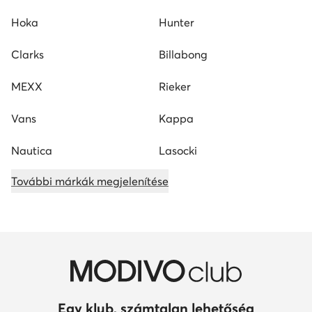
Hoka
Hunter
Clarks
Billabong
MEXX
Rieker
Vans
Kappa
Nautica
Lasocki
További márkák megjelenítése
Egy klub, számtalan lehetőség