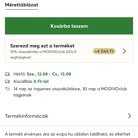
Mérettáblázat
Kosárba teszem
Szerezd meg ezt a terméket
+4 044 Ft
10% visszatérítés a MODIVOclub GOLD
Dowied
segítségével
Hétfő:
Sze., 12.08 - Cs., 13.08
Kiszállítás
0 Ft-tól
14 nap az ingyenes visszaküldésre, 30 nap a MODIVOclub
tagjainak
Termékinformációk
A termék érvényes ára az ecipo.hu oldalon található, és eltérhet