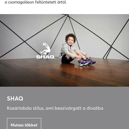
a csomagoláson feltüntetett ártól.
SHAQ
Kosárlabda stílus, ami beszivárgott a divatba
Mutass többet