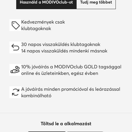
Használd a MODIVOclub-ot
Tudj meg többet
Kedvezmények csak
klubtagoknak
30 napos visszaküldés klubtagoknak
14 napos visszaküldés mindenki másnak
10% jóváírás a MODIVOclub GOLD tagsággal
online és üzleteinkben, egész évben
A jóváírás minden promócióval és leárazással
kombinálható
Töltsd le a alkalmazást