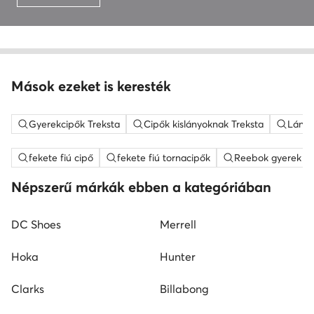
Mások ezeket is keresték
Gyerekcipők Treksta
Cipők kislányoknak Treksta
Lány 
fekete fiú cipő
fekete fiú tornacipők
Reebok gyerek ci
Népszerű márkák ebben a kategóriában
DC Shoes
Merrell
Hoka
Hunter
Clarks
Billabong