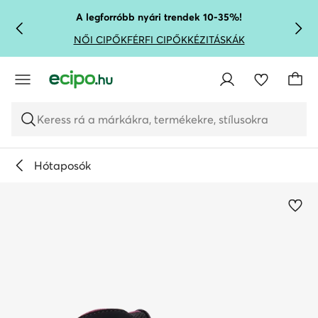
UGRÁS A FŐ TARTALOMRA
UGRÁS A KERESÉSHEZ
A legforróbb nyári trendek 10-35%!
NŐI CIPŐK
FÉRFI CIPŐK
KÉZITÁSKÁK
Keress rá a márkákra, termékekre, stílusokra
Hótaposók