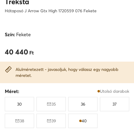
Treksta
Hótaposó J Arrow Gtx High 1720559 076 Fekete
Szín:
Fekete
40 440
40 440 Ft
Ft
Alulméretezett - javasoljuk, hogy válassz egy nagyobb
méretet.
Méret:
Utolsó darabok
30
35
36
37
38
39
40