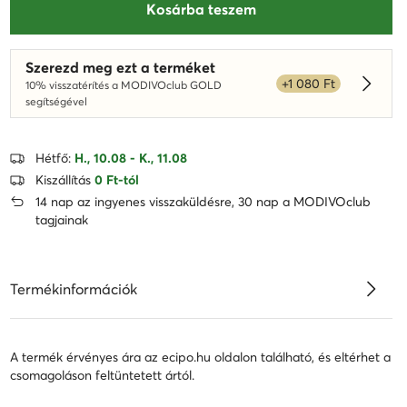
Kosárba teszem
Szerezd meg ezt a terméket
+1 080 Ft
10% visszatérítés a MODIVOclub GOLD
Dowied
segítségével
Hétfő:
H., 10.08 - K., 11.08
Kiszállítás
0 Ft-tól
14 nap az ingyenes visszaküldésre, 30 nap a MODIVOclub
tagjainak
Termékinformációk
A termék érvényes ára az ecipo.hu oldalon található, és eltérhet a
csomagoláson feltüntetett ártól.