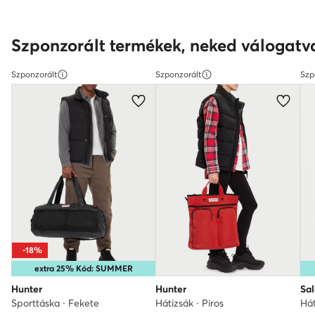
Szponzorált termékek, neked válogatv
Szponzorált
Szponzorált
Szp
-18%
extra 25% Kód: SUMMER
Hunter
Hunter
Sa
Sporttáska · Fekete
Hátizsák · Piros
Hát