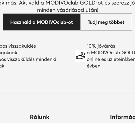
k más. Aktiváld a MODIVOclub GOLD-ot és szerezz jó
minden vásárlásod után!
Használd a MODIVOclub-ot
Tudj meg többet
pos visszaküldés
10% jóváírás
agoknak
a MODIVOclub GOLD
pos visszaküldés mindenki
online és üzleteinkbe
ak
évben
Rólunk
Informác
ltségek
Céginformációk
Hogyan vás