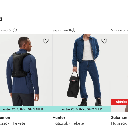
a
onzorált
Szponzorált
Szponzorá
Ajánlat
extra 25% Kód: SUMMER
extra 25% Kód: SUMMER
lomon
Hunter
Salomon
izsák · Fekete
Hátizsák · Fekete
Hátizsák 