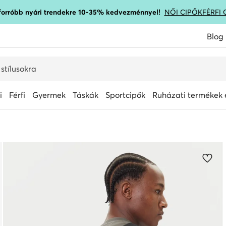
gforróbb nyári trendekre 10-35% kedvezménnyel!
NŐI CIPŐK
FÉRFI 
Blog
i
Férfi
Gyermek
Táskák
Sportcipők
Ruházati termékek é