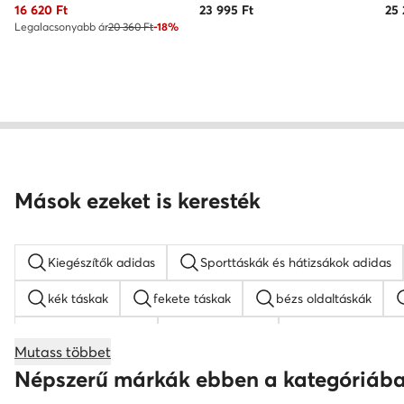
Aktuális ár
16 620
Ft
23 995
Ft
25
Legalacsonyabb ár
20 360 Ft
-18%
Mások ezeket is keresték
Kiegészítők adidas
Sporttáskák és hátizsákok adidas
kék táskak
fekete táskak
bézs oldaltáskák
barna hátizsákok
Guess táskak
nyakláncok női
Mutass többet
bőr táskak
Nine West táskak
fekete oldaltáskák
Népszerű márkák ebben a kategóriáb