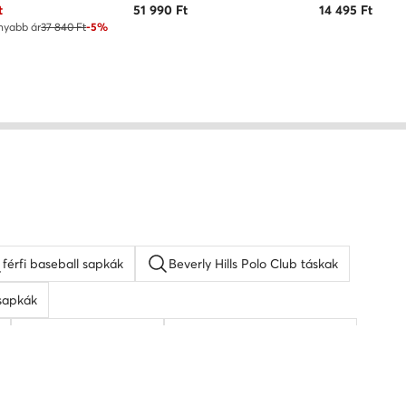
ár
t
51 990
Ft
14 495
Ft
nyabb ár
37 840 Ft
-5%
férfi baseball sapkák
Beverly Hills Polo Club táskak
sapkák
napszemüveg férfi
KARL LAGERFELD táskak