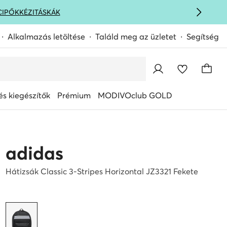
CIPŐK
KÉZITÁSKÁK
Alkalmazás letöltése
Találd meg az üzletet
Segítség
s kiegészítők
Prémium
MODIVOclub GOLD
adidas
Hátizsák Classic 3-Stripes Horizontal JZ3321 Fekete