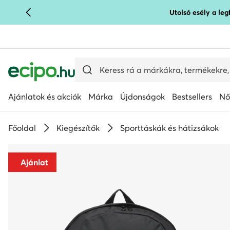
Utolsó esély a le
UGRÁS A FŐ TARTALOMRA
UGRÁS A KERESÉSHEZ
Ajánlatok és akciók
Márka
Újdonságok
Bestsellers
Nő
Főoldal
Kiegészítők
Sporttáskák és hátizsákok
Ajánlat