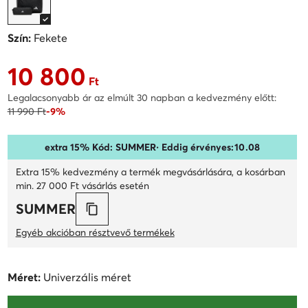
Szín:
Fekete
10 800
Aktuális ár 10 800 Ft
Ft
Legalacsonyabb ár az elmúlt 30 napban a kedvezmény előtt:
11 990 Ft
-9%
extra 15% Kód: SUMMER
· Eddig érvényes:
10
.
08
Extra 15% kedvezmény a termék megvásárlására, a kosárban
min. 27 000 Ft vásárlás esetén
SUMMER
Egyéb akcióban résztvevő termékek
Méret:
Univerzális méret