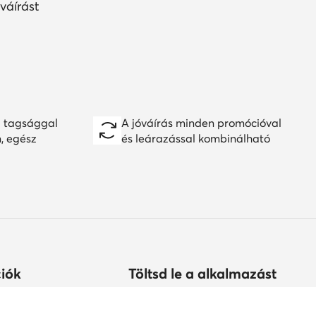
váírást
 tagsággal
A jóváírás minden promócióval
n, egész
és leárazással kombinálható
iók
Töltsd le a alkalmazást
árolhatok?