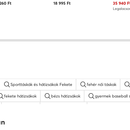
Aktuális 
 260
Ft
18 995
Ft
35 940
F
Legalacso
Sporttáskák és hátizsákok Fekete
fehér női táskak
fekete hátizsákok
bézs hátizsákok
gyermek baseball 
MEXX táskak
napszemüveg női
fehér oldaltáskák
Juicy Couture táskak
barna oldaltáskák
an