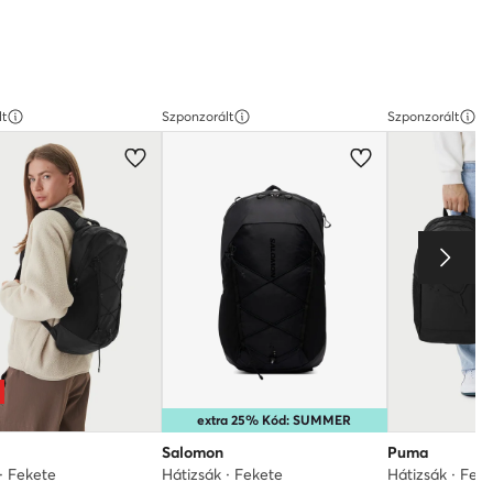
lt
Szponzorált
Szponzorált
extra 25% Kód: SUMMER
Salomon
Puma
· Fekete
Hátizsák · Fekete
Hátizsák · Fek