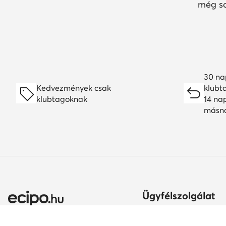
még so
30 na
Kedvezmények csak
klubt
klubtagoknak
14 na
másn
Ügyfélszolgálat
Szállítási módok és kö