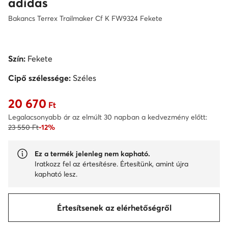
adidas
Bakancs Terrex Trailmaker Cf K FW9324 Fekete
Szín:
Fekete
Cipő szélessége:
Széles
20 670
Aktuális ár 20 670 Ft
Ft
Legalacsonyabb ár az elmúlt 30 napban a kedvezmény előtt:
23 550 Ft
-12%
Ez a termék jelenleg nem kapható.
Iratkozz fel az értesítésre. Értesítünk, amint újra
kapható lesz.
Értesítsenek az elérhetőségről