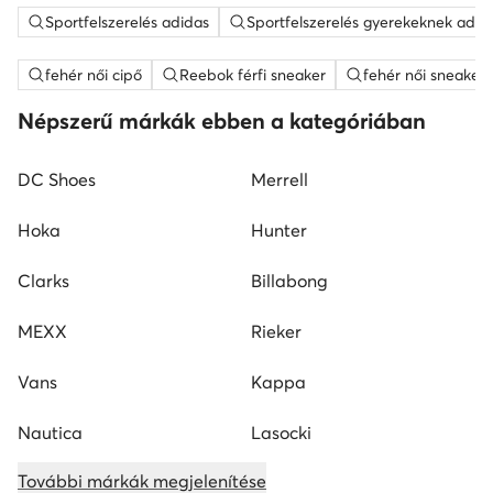
Sportfelszerelés adidas
Sportfelszerelés gyerekeknek adid
fehér női cipő
Reebok férfi sneaker
fehér női sneaker
Népszerű márkák ebben a kategóriában
DC Shoes
Merrell
Hoka
Hunter
Clarks
Billabong
MEXX
Rieker
Vans
Kappa
Nautica
Lasocki
További márkák megjelenítése