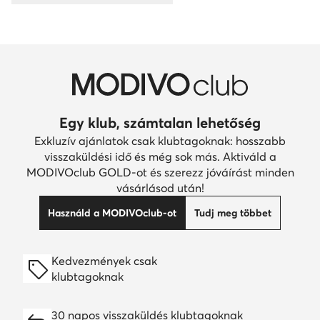
Egy klub, számtalan lehetőség
Exkluzív ajánlatok csak klubtagoknak: hosszabb
visszaküldési idő és még sok más. Aktiváld a
MODIVOclub GOLD-ot és szerezz jóváírást minden
vásárlásod után!
Használd a MODIVOclub-ot
Tudj meg többet
Kedvezmények csak
klubtagoknak
30 napos visszaküldés klubtagoknak