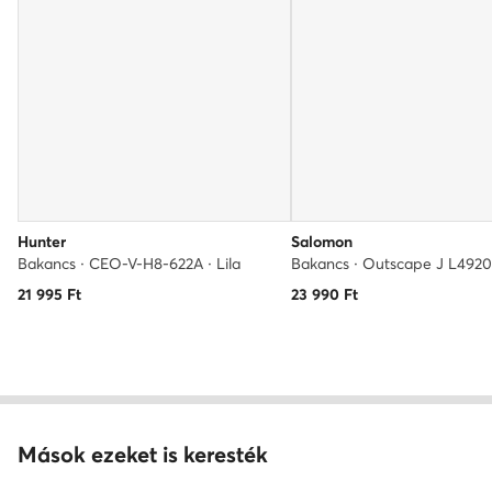
Hunter
Salomon
Bakancs · CEO-V-H8-622A · Lila
21 995
Ft
23 990
Ft
Mások ezeket is keresték