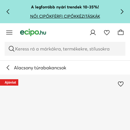
UGRÁS A FŐ TARTALOMRA
UGRÁS A KERESÉSHEZ
A legforróbb nyári trendek 10-35%!
NŐI CIPŐK
FÉRFI CIPŐK
KÉZITÁSKÁK
Keress rá a márkákra, termékekre, stílusokra
Alacsony túrabakancsok
Ajánlat