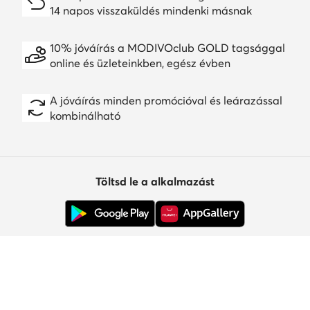
14 napos visszaküldés mindenki másnak
10% jóváírás a MODIVOclub GOLD tagsággal
online és üzleteinkben, egész évben
A jóváírás minden promócióval és leárazással
kombinálható
Töltsd le a alkalmazást
Ügyfélszolgálat
Rólunk