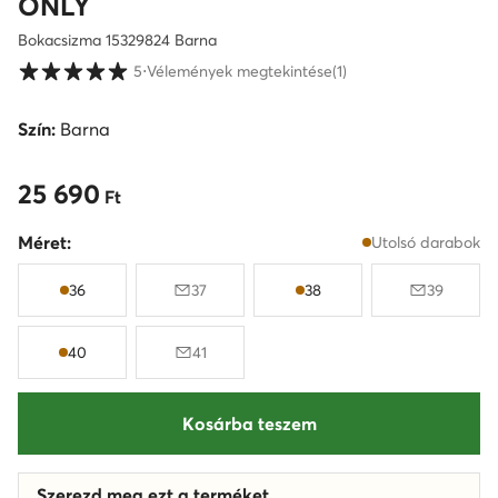
ONLY
Bokacsizma 15329824 Barna
Vásárlói értékelések 1-5 skálán
5
⋅
Vélemények megtekintése
(1)
Szín:
Barna
25 690
25 690 Ft
Ft
Méret:
Utolsó darabok
36
37
38
39
40
41
Kosárba teszem
Szerezd meg ezt a terméket