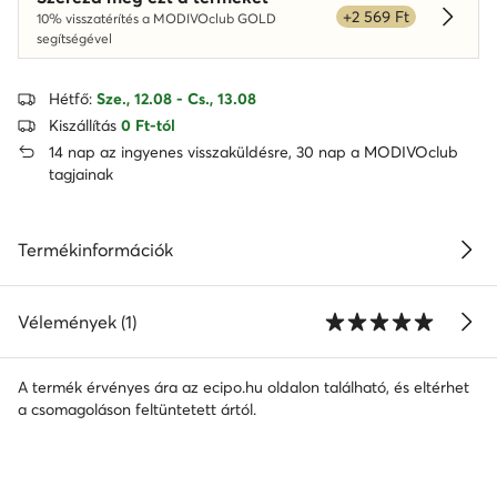
+2 569 Ft
10% visszatérítés a MODIVOclub GOLD
Dowied
segítségével
Hétfő:
Sze., 12.08 - Cs., 13.08
Kiszállítás
0 Ft-tól
14 nap az ingyenes visszaküldésre, 30 nap a MODIVOclub
tagjainak
Termékinformációk
Vélemények (1)
A termék érvényes ára az ecipo.hu oldalon található, és eltérhet
a csomagoláson feltüntetett ártól.