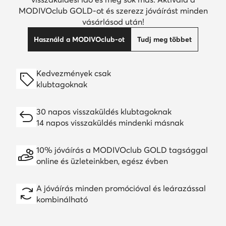
MODIVOclub GOLD-ot és szerezz jóváírást minden
vásárlásod után!
Használd a MODIVOclub-ot
Tudj meg többet
Kedvezmények csak
klubtagoknak
30 napos visszaküldés klubtagoknak
14 napos visszaküldés mindenki másnak
10% jóváírás a MODIVOclub GOLD tagsággal
online és üzleteinkben, egész évben
A jóváírás minden promócióval és leárazással
kombinálható