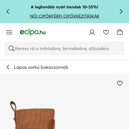
UGRÁS A FŐ TARTALOMRA
UGRÁS A KERESÉSHEZ
A legforróbb nyári trendek 10-35%!
NŐI CIPŐK
FÉRFI CIPŐK
KÉZITÁSKÁK
Keress rá a márkákra, termékekre, stílusokra
Lapos sarkú bokacsizmák