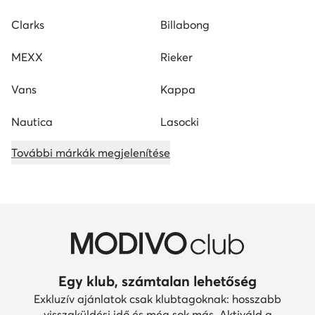
Clarks
Billabong
MEXX
Rieker
Vans
Kappa
Nautica
Lasocki
További márkák megjelenítése
Egy klub, számtalan lehetőség
Exkluzív ajánlatok csak klubtagoknak: hosszabb
visszaküldési idő és még sok más. Aktiváld a