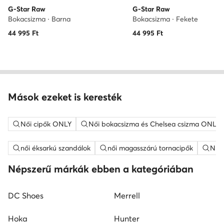
G-Star Raw
G-Star Raw
Bokacsizma · Barna
Bokacsizma · Fekete
44 995
Ft
44 995
Ft
Mások ezeket is keresték
Női cipők ONLY
Női bokacsizma és Chelsea csizma ONLY
női éksarkú szandálok
női magasszárú tornacipők
Nine
Népszerű márkák ebben a kategóriában
DC Shoes
Merrell
Hoka
Hunter