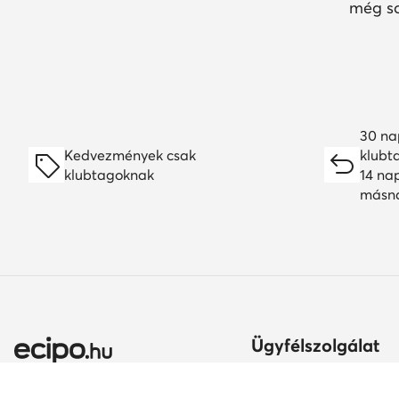
még so
30 na
Kedvezmények csak
klubt
klubtagoknak
14 na
másn
Ügyfélszolgálat
Szállítási módok és kö