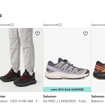
a
onzorált
Szponzorált
Szponzorá
extra 25% Kód: SUMMER
nter
Salomon
Salomon
Bakancs · CEO-V-H8-568 · Fekete
XA PRO J L49302900 · Futócipő