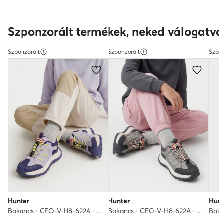
Szponzorált termékek, neked válogatv
Szponzorált
Szponzorált
Szp
Hunter
Hunter
Hu
Bakancs · CEO-V-H8-622A · Lila
Bakancs · CEO-V-H8-622A · Szürke