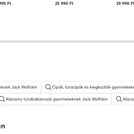
995
Ft
25 990
Ft
29 990
F
eknek Jack Wolfskin
Cipők, túracipők és kiegészítők gyermekek
Alacsony túrabakancsok gyermekeknek Jack Wolfskin
Alacs
DC Shoes férfi sneaker
 sneaker
fehér női sneaker
fekete női cipő
Nike A
an