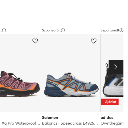
lt
Szponzorált
Szponzorált
Ajánlat
Salomon
adidas
Bakancs · Xa Pro Waterproof L49308600 · Rózsaszín
Bakancs · Speedcross L49269700 · Kék