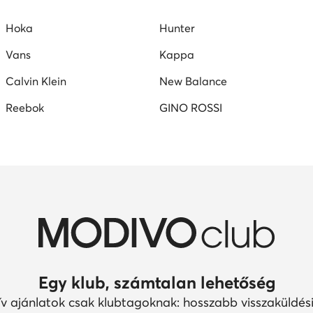
apszemüveg férfi
platform szandálok
Reebok férfi cipő
Hoka
Hunter
Reebok női cipő
Vans
Kappa
Calvin Klein
New Balance
Reebok
GINO ROSSI
Egy klub, számtalan lehetőség
ív ajánlatok csak klubtagoknak: hosszabb visszaküldési