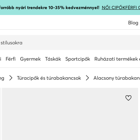
gforróbb nyári trendekre 10-35% kedvezménnyel!
NŐI CIPŐK
FÉRFI 
Blog
i
Férfi
Gyermek
Táskák
Sportcipők
Ruházati termékek é
ng
Túracipők és túrabakancsok
Alacsony túrabakan