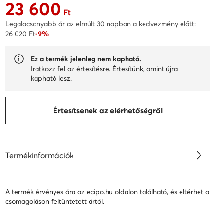
23 600
Aktuális ár 23 600 Ft
Ft
Legalacsonyabb ár az elmúlt 30 napban a kedvezmény előtt:
26 020 Ft
-9%
Ez a termék jelenleg nem kapható.
Iratkozz fel az értesítésre. Értesítünk, amint újra
kapható lesz.
Értesítsenek az elérhetőségről
Termékinformációk
A termék érvényes ára az ecipo.hu oldalon található, és eltérhet a
csomagoláson feltüntetett ártól.