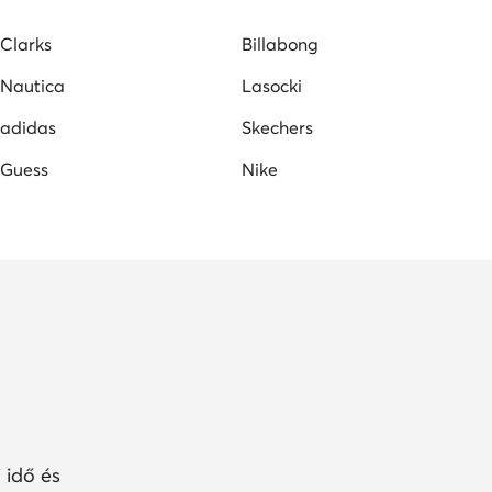
DC Shoes férfi cipő
női lapos talpú szandálok
Clarks
Billabong
Nautica
Lasocki
adidas
Skechers
Guess
Nike
 idő és