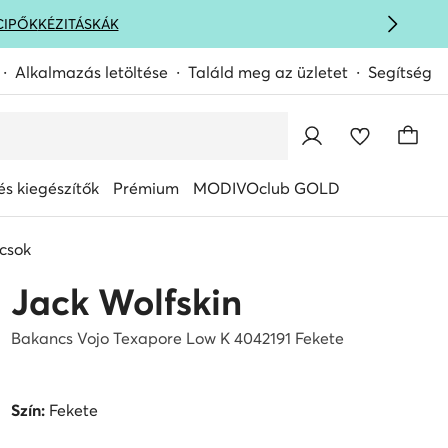
CIPŐK
KÉZITÁSKÁK
Alkalmazás letöltése
Találd meg az üzletet
Segítség
s kiegészítők
Prémium
MODIVOclub GOLD
csok
Jack Wolfskin
Bakancs Vojo Texapore Low K 4042191 Fekete
Szín:
Fekete