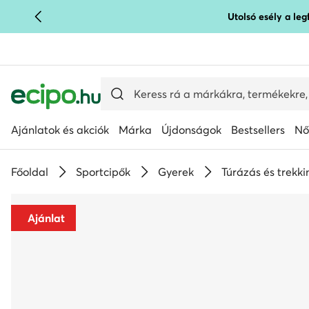
Utolsó esély a le
UGRÁS A FŐ TARTALOMRA
UGRÁS A KERESÉSHEZ
Ajánlatok és akciók
Márka
Újdonságok
Bestsellers
Nő
Főoldal
Sportcipők
Gyerek
Túrázás és trekki
Ajánlat