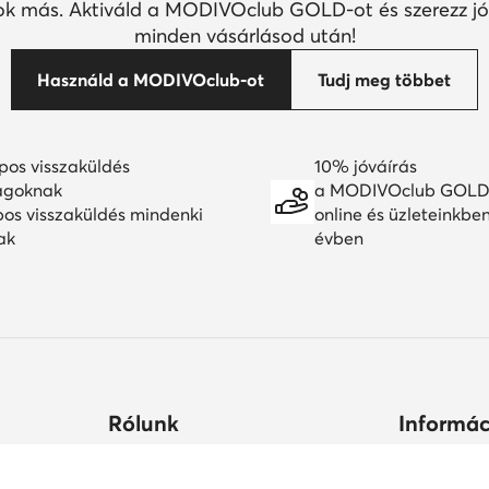
k más. Aktiváld a MODIVOclub GOLD-ot és szerezz jó
minden vásárlásod után!
Használd a MODIVOclub-ot
Tudj meg többet
pos visszaküldés
10% jóváírás
agoknak
a MODIVOclub GOLD
pos visszaküldés mindenki
online és üzleteinkbe
ak
évben
Rólunk
Informác
ltségek
Céginformációk
Hogyan vás