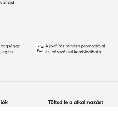
váírást
 tagsággal
A jóváírás minden promócióval
n, egész
és leárazással kombinálható
iók
Töltsd le a alkalmazást
árolhatok?