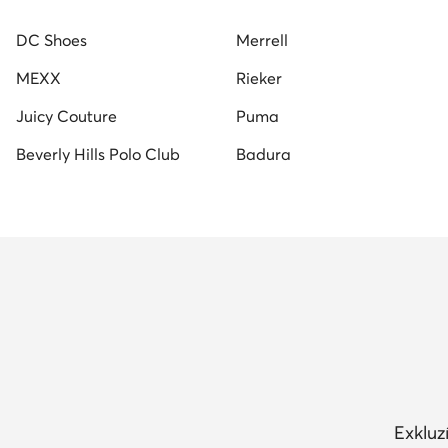
női magasszárú tornacipők
fehér magassarkú
n
DC Shoes
Merrell
Guess női cipő
fekete férfi cipő
fehér férfi cipő
MEXX
Rieker
Juicy Couture
Puma
Beverly Hills Polo Club
Badura
Exkluz