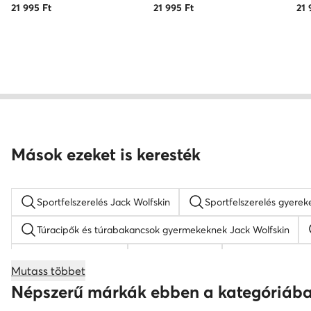
21 995
Ft
21 995
Ft
21 
Mások ezeket is keresték
Sportfelszerelés Jack Wolfskin
Sportfelszerelés gyerek
Túracipők és túrabakancsok gyermekeknek Jack Wolfskin
fekete női sneaker
fekete táskak
platform cipő
Mutass többet
női baseball sapkák
fehér női cipő
Reebok férfi
Népszerű márkák ebben a kategóriáb