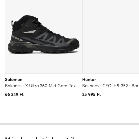
Salomon
Hunter
Bakancs · X Ultra 360 Mid Gore-Tex L47447600 · Fekete
Bakancs · CEO-H8-352 · Bar
66 249
Ft
25 995
Ft