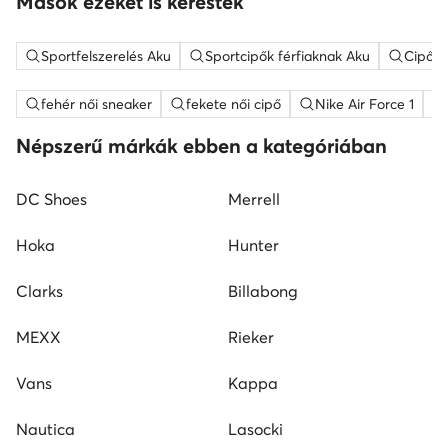
Mások ezeket is keresték
Sportfelszerelés Aku
Sportcipők férfiaknak Aku
Cipők,
fehér női sneaker
fekete női cipő
Nike Air Force 1
Népszerű márkák ebben a kategóriában
DC Shoes
Merrell
Hoka
Hunter
Clarks
Billabong
MEXX
Rieker
Vans
Kappa
Nautica
Lasocki