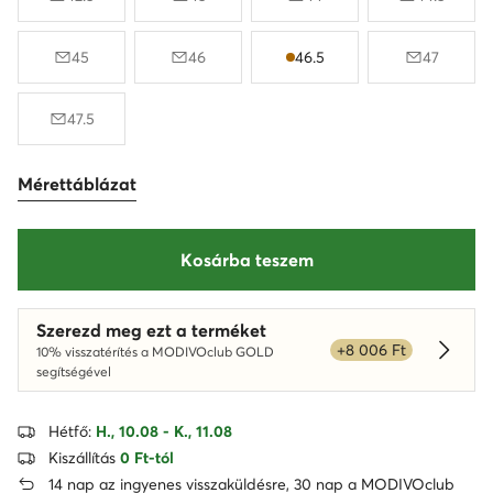
45
46
46.5
47
47.5
Mérettáblázat
Kosárba teszem
Szerezd meg ezt a terméket
+8 006 Ft
10% visszatérítés a MODIVOclub GOLD
Dowied
segítségével
Hétfő:
H., 10.08 - K., 11.08
Kiszállítás
0 Ft-tól
14 nap az ingyenes visszaküldésre, 30 nap a MODIVOclub