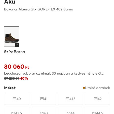
Aku
Bakancs Alterra Gtx GORE-TEX 402 Barna
Szín:
Barna
80 060
Aktuális ár 80 060 Ft
Ft
Legalacsonyabb ár az elmúlt 30 napban a kedvezmény előtt:
89 230 Ft
-10%
Méret:
Utolsó darabok
40
41
41.5
42
42.5
43
44
44.5