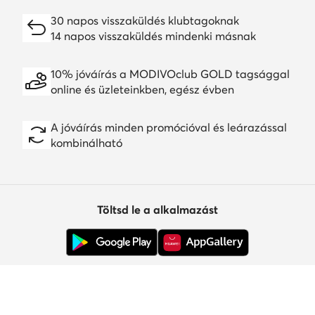
30 napos visszaküldés klubtagoknak
14 napos visszaküldés mindenki másnak
10% jóváírás a MODIVOclub GOLD tagsággal
online és üzleteinkben, egész évben
A jóváírás minden promócióval és leárazással
kombinálható
Töltsd le a alkalmazást
Ügyfélszolgálat