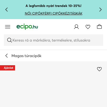
UGRÁS A FŐ TARTALOMRA
UGRÁS A KERESÉSHEZ
A legforróbb nyári trendek 10-35%!
NŐI CIPŐK
FÉRFI CIPŐK
KÉZITÁSKÁK
Keress rá a márkákra, termékekre, stílusokra
Magas túracipők
Ajánlat