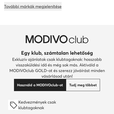
További márkák megjelenítése
Egy klub, számtalan lehetőség
Exkluzív ajánlatok csak klubtagoknak: hosszabb
visszaküldési idő és még sok más. Aktiváld a
MODIVOclub GOLD-ot és szerezz jóváírást minden
vásárlásod után!
Használd a MODIVOclub-ot
Tudj meg többet
Kedvezmények csak
klubtagoknak