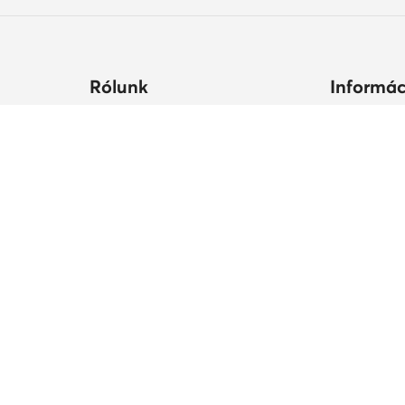
Rólunk
Informác
ltségek
Céginformációk
Hogyan vás
állási
MODIVO Csoport
Cipőápolá
Karrier a MODIVO Csoportnál
Termékbiz
ek ideje
Blog
MODIVO Advertising Services
Szabályzatok