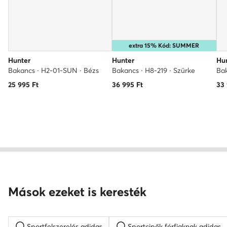
extra 15% Kód: SUMMER
Hunter
Hunter
Hu
Bakancs · H2-01-SUN · Bézs
Bakancs · H8-219 · Szürke
25 995
Ft
36 995
Ft
33
Mások ezeket is keresték
Sportfelszerelés adidas
Sportcipők férfiaknak adidas