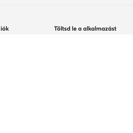
iók
Töltsd le a alkalmazást
árolhatok?
s
tonság