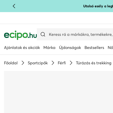
Utolsó esély a le
UGRÁS A FŐ TARTALOMRA
UGRÁS A KERESÉSHEZ
Ajánlatok és akciók
Márka
Újdonságok
Bestsellers
Nő
Főoldal
Sportcipők
Férfi
Túrázás és trekking