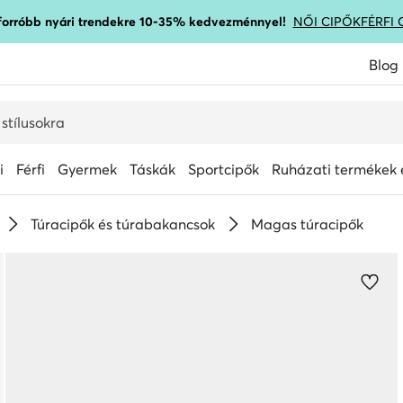
gforróbb nyári trendekre 10-35% kedvezménnyel!
NŐI CIPŐK
FÉRFI 
Blog
i
Férfi
Gyermek
Táskák
Sportcipők
Ruházati termékek é
Túracipők és túrabakancsok
Magas túracipők