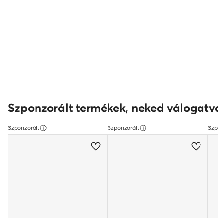
Szponzorált termékek, neked válogatv
Szponzorált
Szponzorált
Szp