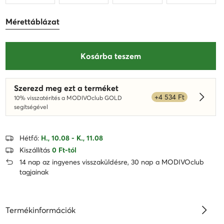
Mérettáblázat
Kosárba teszem
Szerezd meg ezt a terméket
+4 534 Ft
10% visszatérítés a MODIVOclub GOLD
Dowied
segítségével
Hétfő:
H., 10.08 - K., 11.08
Kiszállítás
0 Ft-tól
14 nap az ingyenes visszaküldésre, 30 nap a MODIVOclub
tagjainak
Termékinformációk