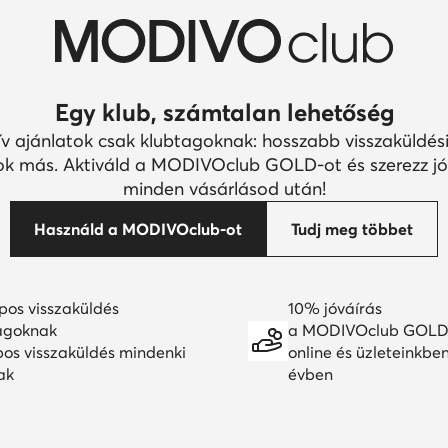
Egy klub, számtalan lehetőség
ív ajánlatok csak klubtagoknak: hosszabb visszaküldési
k más. Aktiváld a MODIVOclub GOLD-ot és szerezz jó
minden vásárlásod után!
Használd a MODIVOclub-ot
Tudj meg többet
pos visszaküldés
10% jóváírás
agoknak
a MODIVOclub GOLD
pos visszaküldés mindenki
online és üzleteinkbe
ak
évben