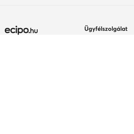
Ügyfélszolgálat
Szállítási módok és kö
Itt gyakorolhatod az el
jogodat
Ország módosítása:
A rendelés teljesítésén
Magyarország (HU)
Fizetési módok
Szavatosság
Kapcsolat