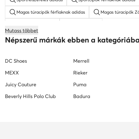
Magas túracipők férfiaknak adidas
Magas túracipők Z
női baseball sapkák
fehér női cipő
Mutass többet
Reebok férfi sneaker
fehér női sneaker
fekete n
Népszerű márkák ebben a kategóriáb
fehér magassarkú
napszemüveg férfi
platform 
DC Shoes
Merrell
fekete férfi cipő
fehér férfi cipő
Reebok női cip
MEXX
Rieker
Juicy Couture
Puma
Beverly Hills Polo Club
Badura