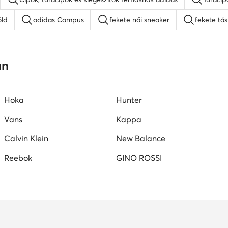
öld
adidas Campus
fekete női sneaker
fekete tá
ői cipő
Nike Air Force 1
férfi papucs
női éksarkú
an
szandálok
Reebok férfi cipő
DC Shoes férfi cipő
Hoka
Hunter
ő
Vans
Kappa
Calvin Klein
New Balance
Reebok
GINO ROSSI