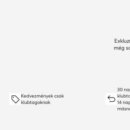
Exkluz
még so
30 na
Kedvezmények csak
klubt
klubtagoknak
14 na
másn