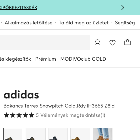
CIPŐK
KÉZITÁSKÁK
Alkalmazás letöltése
Találd meg az üzletet
Segítség
s kiegészítők
Prémium
MODIVOclub GOLD
adidas
Bakancs Terrex Snowpitch Cold.Rdy IH3665 Zöld
Vásárlói értékelések 1-5 skálán
5
⋅
Vélemények megtekintése
(1)