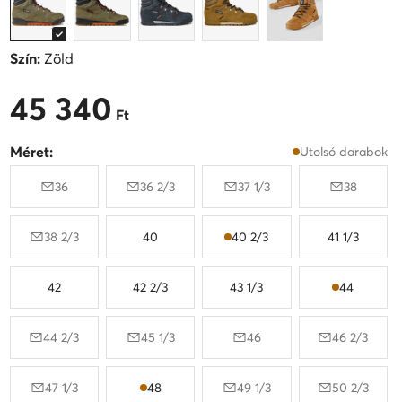
Szín:
Zöld
45 340
45 340 Ft
Ft
Méret:
Utolsó darabok
36
36 2/3
37 1/3
38
38 2/3
40
40 2/3
41 1/3
42
42 2/3
43 1/3
44
44 2/3
45 1/3
46
46 2/3
47 1/3
48
49 1/3
50 2/3