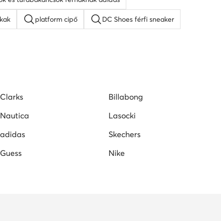
skak
platform cipő
DC Shoes férfi sneaker
 szandálok
női magasszárú tornacipők
női lapos talpú szandálok
Guess női cipő
Clarks
Billabong
Nautica
Lasocki
adidas
Skechers
Guess
Nike