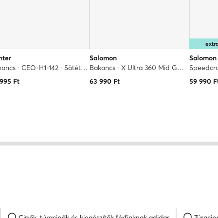
ext
nter
Salomon
Salomon
Bakancs · CEO-H1-142 · Sötétkék
Bakancs · X Ultra 360 Mid Gore-Tex L47743300 · Szürke
 995
Ft
63 990
Ft
59 990
F
Cipők, túracipők és kiegészítők férfiaknak adidas
Túracip