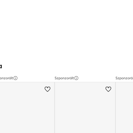
a
onzorált
Szponzorált
Szponzorá