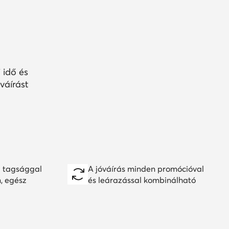
 idő és
váírást
 tagsággal
A jóváírás minden promócióval
n, egész
és leárazással kombinálható