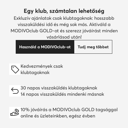
Egy klub, számtalan lehetőség
Exkluzív ajánlatok csak klubtagoknak: hosszabb
visszaküldési idő és még sok más. Aktiváld a
MODIVOclub GOLD-ot és szerezz jóváírást minden
vásárlásod után!
Használd a MODIVOclub-ot
Tudj meg többet
Kedvezmények csak
klubtagoknak
30 napos visszaküldés klubtagoknak
14 napos visszaküldés mindenki másnak
10% jóváírás a MODIVOclub GOLD tagsággal
online és üzleteinkben, egész évben