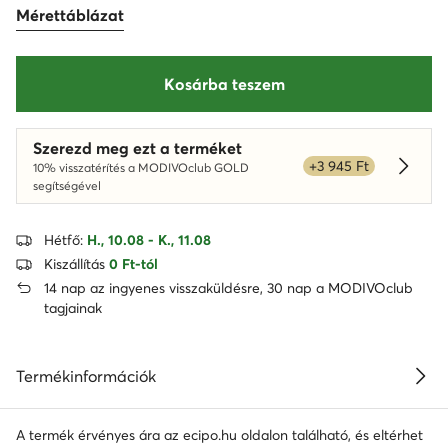
Mérettáblázat
Kosárba teszem
Szerezd meg ezt a terméket
+3 945 Ft
10% visszatérítés a MODIVOclub GOLD
Dowied
segítségével
Hétfő:
H., 10.08 - K., 11.08
Kiszállítás
0 Ft-tól
14 nap az ingyenes visszaküldésre, 30 nap a MODIVOclub
tagjainak
Termékinformációk
A termék érvényes ára az ecipo.hu oldalon található, és eltérhet