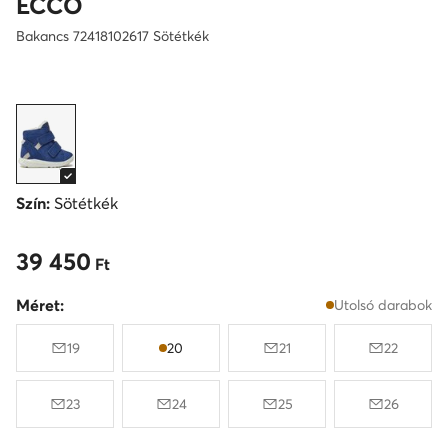
ECCO
Bakancs 72418102617 Sötétkék
Szín:
Sötétkék
39 450
39 450 Ft
Ft
Méret:
Utolsó darabok
19
20
21
22
23
24
25
26