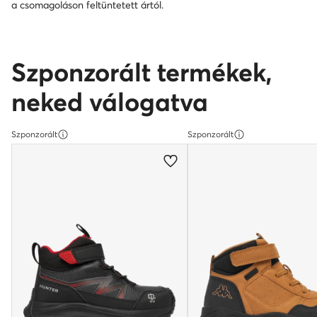
a csomagoláson feltüntetett ártól.
Szponzorált termékek,
neked válogatva
Szponzorált
Szponzorált