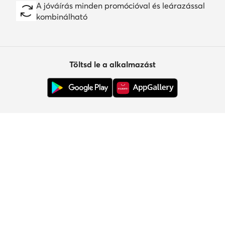
A jóváírás minden promócióval és leárazással
kombinálható
Töltsd le a alkalmazást
Ügyfélszolgálat
Rólunk
Információk