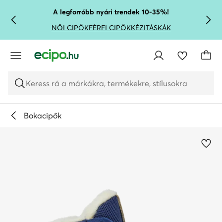
UGRÁS A FŐ TARTALOMRA
UGRÁS A KERESÉSHEZ
A legforróbb nyári trendek 10-35%!
NŐI CIPŐK
FÉRFI CIPŐK
KÉZITÁSKÁK
Keress rá a márkákra, termékekre, stílusokra
Bokacipők