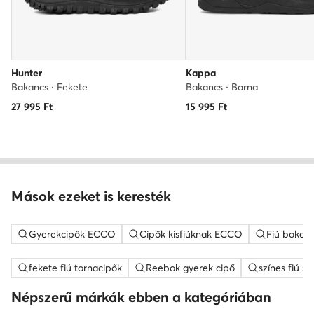
Hunter
Kappa
Bakancs · Fekete
Bakancs · Barna
27 995
Ft
15 995
Ft
Mások ezeket is keresték
Gyerekcipők ECCO
Cipők kisfiúknak ECCO
Fiú bokac
fekete fiú tornacipők
Reebok gyerek cipő
színes fiú s
Népszerű márkák ebben a kategóriában