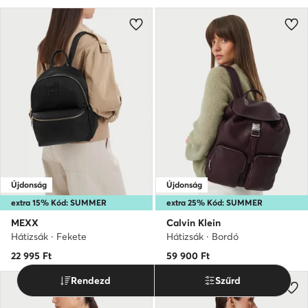
Újdonság
Újdonság
extra 15% Kód: SUMMER
extra 25% Kód: SUMMER
MEXX
Calvin Klein
Hátizsák · Fekete
Hátizsák · Bordó
22 995
Ft
59 900
Ft
Rendezd
Szűrd