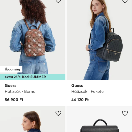
Újdonság
extra 25% Kód: SUMMER
Guess
Guess
Hátizsák · Barna
Hátizsák · Fekete
56 900
Ft
44 120
Ft