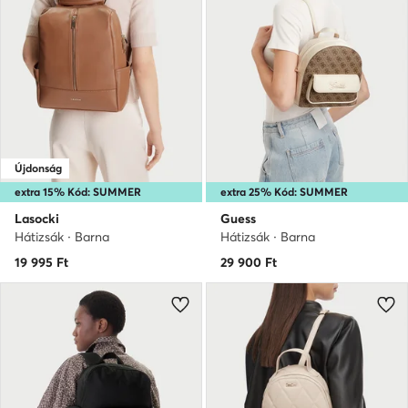
Újdonság
extra 15% Kód: SUMMER
extra 25% Kód: SUMMER
Lasocki
Guess
Hátizsák · Barna
Hátizsák · Barna
19 995
Ft
29 900
Ft