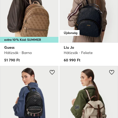
Újdonság
extra 10% Kód: SUMMER
Guess
Liu Jo
Hátizsák · Barna
Hátizsák · Fekete
51 790
Ft
60 990
Ft