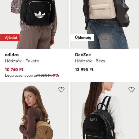
Ajánlat
Újdonság
adidas
DeeZee
Hátizsák · Fekete
Hátizsák · Bézs
Aktuális ár
10 740
Ft
13 995
Ft
Legalacsonyabb ár
11 850 Ft
-9%