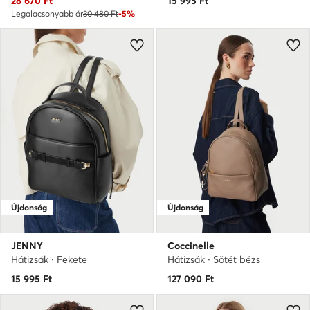
28 670
Ft
15 995
Ft
Legalacsonyabb ár
30 480 Ft
-5%
Újdonság
Újdonság
JENNY
Coccinelle
Hátizsák · Fekete
Hátizsák · Sötét bézs
15 995
Ft
127 090
Ft