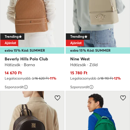
Trending
Trending
Ajánlat
Ajánlat
extra 15% Kód: SUMMER
extra 15% Kód: SUMMER
Beverly Hills Polo Club
Nine West
Hátizsák · Barna
Hátizsák · Zöld
Aktuális ár
Aktuális ár
14 670
Ft
15 780
Ft
Legalacsonyabb ár
16 620 Ft
-11%
Legalacsonyabb ár
18 110 Ft
-12%
Szponzorált
Szponzorált