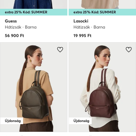
extra 25% Kód: SUMMER
extra 25% Kód: SUMMER
Guess
Lasocki
Hátizsák · Barna
Hátizsák · Barna
56 900
Ft
19 995
Ft
Újdonság
Újdonság