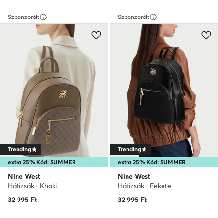
Szponzorált
Szponzorált
Trending
Trending
extra 25% Kód: SUMMER
extra 25% Kód: SUMMER
Nine West
Nine West
Hátizsák · Khaki
Hátizsák · Fekete
32 995
Ft
32 995
Ft