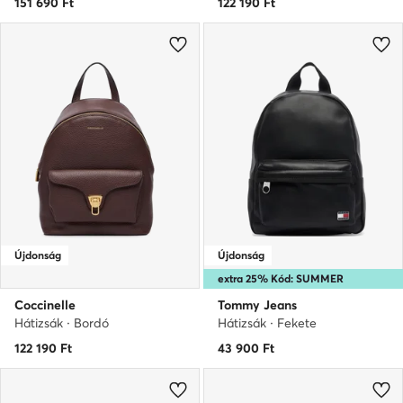
151 690
Ft
122 190
Ft
Újdonság
Újdonság
extra 25% Kód: SUMMER
Coccinelle
Tommy Jeans
Hátizsák · Bordó
Hátizsák · Fekete
122 190
Ft
43 900
Ft