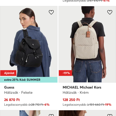
Legalacsonyabb ár
57 510 Ft
-41%
Ajánlat
-19%
extra 25% Kód: SUMMER
Guess
MICHAEL Michael Kors
Hátizsák · Fekete
Hátizsák · Krém
Aktuális ár
Aktuális ár
26 870
Ft
128 250
Ft
Legalacsonyabb ár
28 710 Ft
-6%
Legalacsonyabb ár
159 660 Ft
-19%