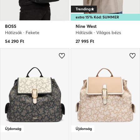
Trending
extra 15% Kód: SUMMER
BOSS
Nine West
Hátizsák · Fekete
Hátizsák · Világos bézs
54 290
Ft
27 995
Ft
Újdonság
Újdonság