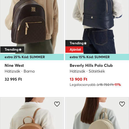
Trending
Trending
Ajánlat
extra 25% Kód: SUMMER
extra 15% Kód: SUMMER
Nine West
Beverly Hills Polo Club
Hátizsák · Barna
Hátizsák · Sötétkék
Aktuális ár
32 995
Ft
13 900
Ft
Legalacsonyabb ár
15 750 Ft
-11%