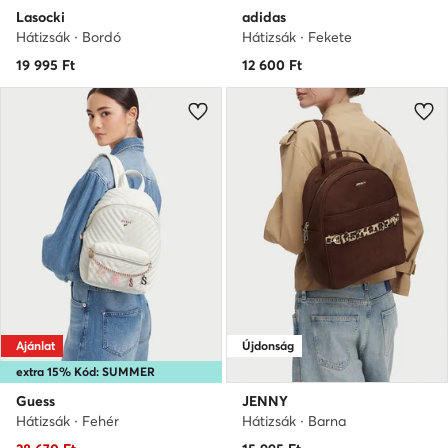
Lasocki
adidas
Hátizsák · Bordó
Hátizsák · Fekete
19 995
Ft
12 600
Ft
Ajánlat
Újdonság
extra 15% Kód: SUMMER
Guess
JENNY
Hátizsák · Fehér
Hátizsák · Barna
Aktuális ár