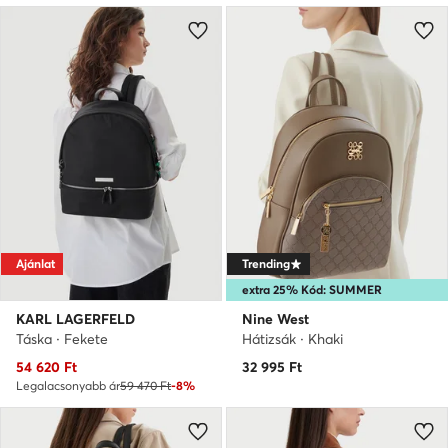
Ajánlat
Trending
extra 25% Kód: SUMMER
KARL LAGERFELD
Nine West
Táska · Fekete
Hátizsák · Khaki
Aktuális ár
54 620
Ft
32 995
Ft
Legalacsonyabb ár
59 470 Ft
-8%