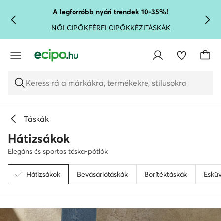
UGRÁS A FŐ TARTALOMRA
UGRÁS A KERESÉSHEZ
A legforróbb nyári trendek 10-35%!
NŐI CIPŐK
FÉRFI CIPŐK
KÉZITÁSKÁK
Keress rá a márkákra, termékekre, stílusokra
Táskák
Hátizsákok
Elegáns és sportos táska-pótlók
Hátizsákok
Bevásárlótáskák
Borítéktáskák
Esküv