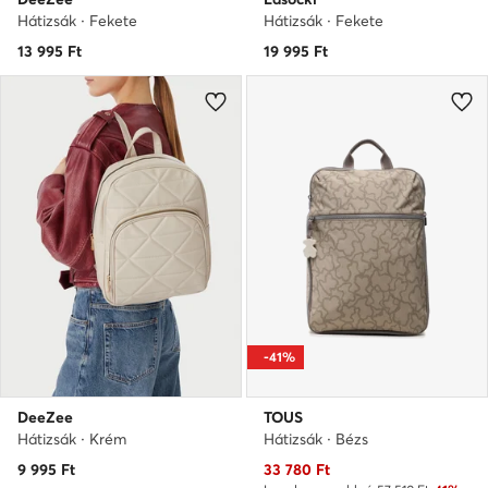
Hátizsák · Fekete
Hátizsák · Fekete
13 995
Ft
19 995
Ft
-41%
DeeZee
TOUS
Hátizsák · Krém
Hátizsák · Bézs
Aktuális ár
9 995
Ft
33 780
Ft