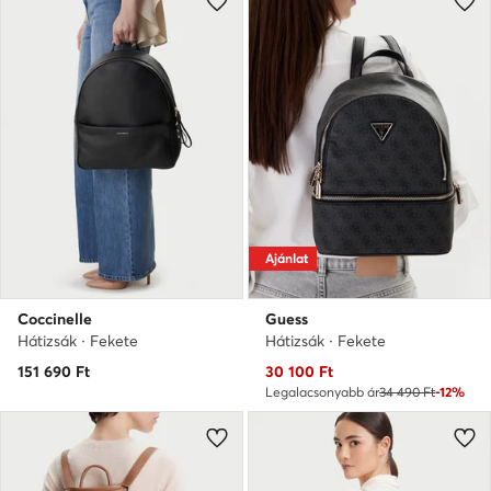
Ajánlat
Coccinelle
Guess
Hátizsák · Fekete
Hátizsák · Fekete
Aktuális ár
151 690
Ft
30 100
Ft
Legalacsonyabb ár
34 490 Ft
-12%