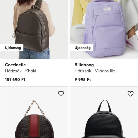
Újdonság
Újdonság
Coccinelle
Billabong
Hátizsák · Khaki
Hátizsák · Világos lila
151 690
Ft
9 995
Ft