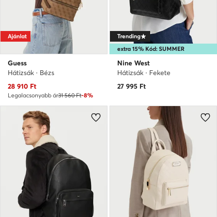
Ajánlat
Trending
extra 15% Kód: SUMMER
Guess
Nine West
Hátizsák · Bézs
Hátizsák · Fekete
Aktuális ár
28 910
Ft
27 995
Ft
Legalacsonyabb ár
31 560 Ft
-8%