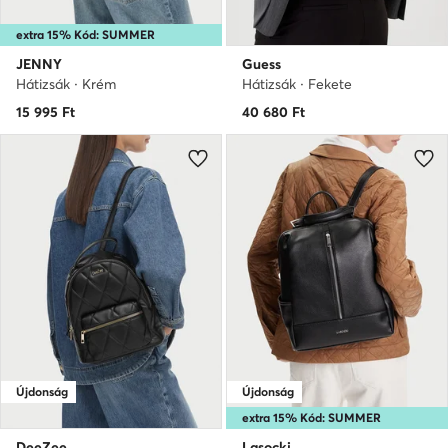
extra 15% Kód: SUMMER
JENNY
Guess
Hátizsák · Krém
Hátizsák · Fekete
15 995
Ft
40 680
Ft
Újdonság
Újdonság
extra 15% Kód: SUMMER
DeeZee
Lasocki