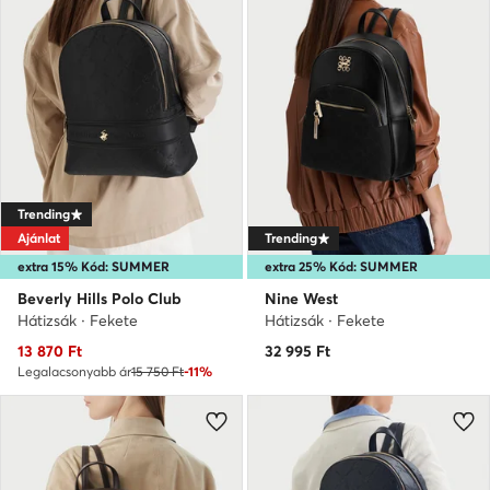
Trending
Ajánlat
Trending
extra 15% Kód: SUMMER
extra 25% Kód: SUMMER
Beverly Hills Polo Club
Nine West
Hátizsák · Fekete
Hátizsák · Fekete
Aktuális ár
13 870
Ft
32 995
Ft
Legalacsonyabb ár
15 750 Ft
-11%