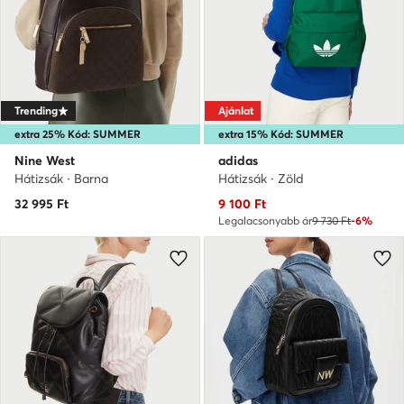
Trending
Ajánlat
extra 25% Kód: SUMMER
extra 15% Kód: SUMMER
Nine West
adidas
Hátizsák · Barna
Hátizsák · Zöld
Aktuális ár
32 995
Ft
9 100
Ft
Legalacsonyabb ár
9 730 Ft
-6%