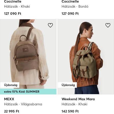
Coccinelle
Coccinelle
Hátizsák · Khaki
Hátizsák · Bordó
127 090
Ft
127 090
Ft
Újdonság
Újdonság
extra 15% Kód: SUMMER
MEXX
Weekend Max Mara
Hátizsák · Világosbarna
Hátizsák · Khaki
22 995
Ft
142 590
Ft