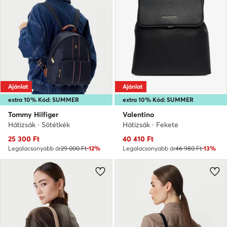
Ajánlat
Ajánlat
extra 10% Kód: SUMMER
extra 10% Kód: SUMMER
Tommy Hilfiger
Valentino
Hátizsák · Sötétkék
Hátizsák · Fekete
Aktuális ár
Aktuális ár
25 300
Ft
40 410
Ft
Legalacsonyabb ár
29 000 Ft
-12%
Legalacsonyabb ár
46 980 Ft
-13%