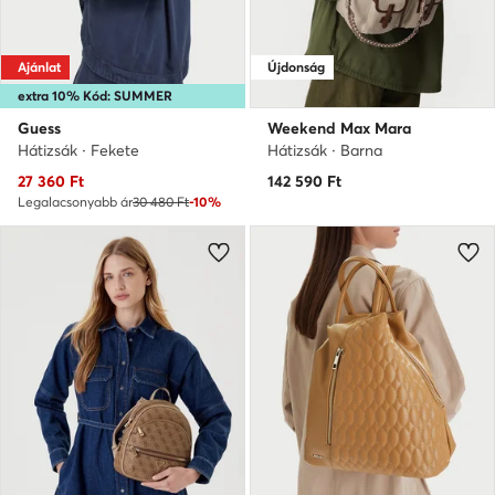
Ajánlat
Újdonság
extra 10% Kód: SUMMER
Guess
Weekend Max Mara
Hátizsák · Fekete
Hátizsák · Barna
Aktuális ár
27 360
Ft
142 590
Ft
Legalacsonyabb ár
30 480 Ft
-10%