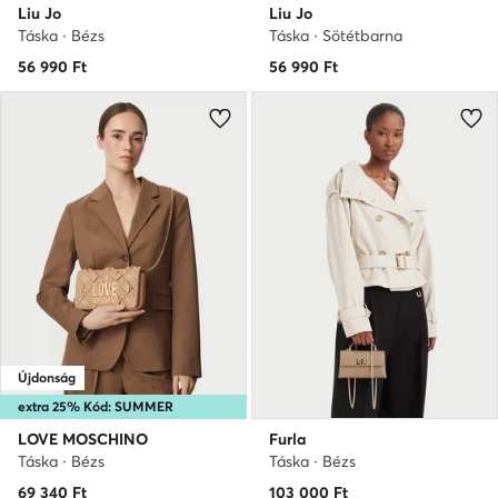
Liu Jo
Liu Jo
Táska · Bézs
Táska · Sötétbarna
56 990
Ft
56 990
Ft
Újdonság
extra 25% Kód: SUMMER
LOVE MOSCHINO
Furla
Táska · Bézs
Táska · Bézs
69 340
Ft
103 000
Ft