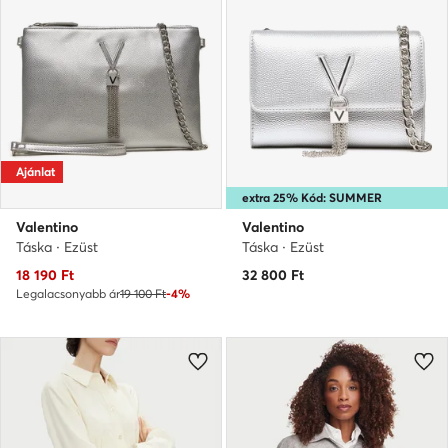
Ajánlat
extra 25% Kód: SUMMER
Valentino
Valentino
Táska · Ezüst
Táska · Ezüst
Aktuális ár
18 190
Ft
32 800
Ft
Legalacsonyabb ár
19 100 Ft
-4%