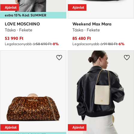
Ajánlat
Ajánlat
extra 15% Kód: SUMMER
LOVE MOSCHINO
Weekend Max Mara
Táska · Fekete
Táska · Fekete
Aktuális ár
Aktuális ár
53 990
Ft
85 480
Ft
Legalacsonyabb ár
58 690 Ft
-8%
Legalacsonyabb ár
91 180 Ft
-6%
Ajánlat
Ajánlat