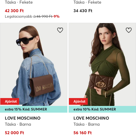
Táska · Fekete
Táska · Fekete
Aktuális ár
42 300
Ft
34 430
Ft
Legalacsonyabb ár
46 990 Ft
-9%
Ajánlat
Ajánlat
extra 15% Kód: SUMMER
extra 10% Kód: SUMMER
LOVE MOSCHINO
LOVE MOSCHINO
Táska · Barna
Táska · Barna
Aktuális ár
Aktuális ár
52 000
Ft
56 160
Ft