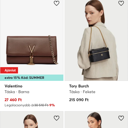
Ajánlat
extra 15% Kód: SUMMER
Valentino
Tory Burch
Táska · Barna
Táska · Fekete
Aktuális ár
27 460
Ft
215 090
Ft
Legalacsonyabb ár
30 510 Ft
-9%