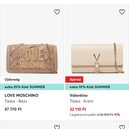
Újdonság
Ajánlat
extra 25% Kód: SUMMER
extra 10% Kód: SUMMER
LOVE MOSCHINO
Valentino
Táska · Bézs
Táska · Krém
Aktuális ár
57 770
Ft
32 110
Ft
Legalacsonyabb ár
33 810 Ft
-5%