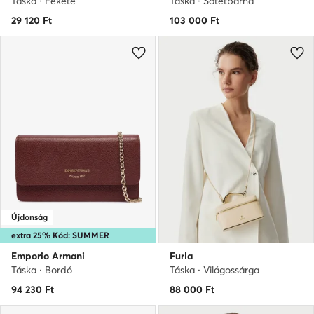
Táska · Fekete
Táska · Sötétbarna
29 120
Ft
103 000
Ft
Újdonság
extra 25% Kód: SUMMER
Emporio Armani
Furla
Táska · Bordó
Táska · Világossárga
94 230
Ft
88 000
Ft