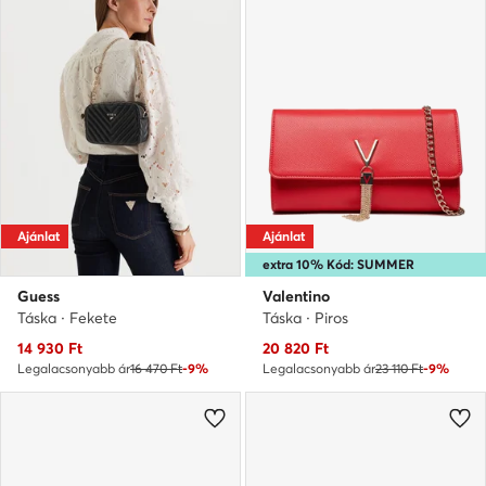
Ajánlat
Ajánlat
extra 10% Kód: SUMMER
Guess
Valentino
Táska · Fekete
Táska · Piros
Aktuális ár
Aktuális ár
14 930
Ft
20 820
Ft
Legalacsonyabb ár
16 470 Ft
-9%
Legalacsonyabb ár
23 110 Ft
-9%