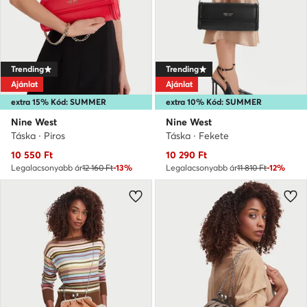
Trending
Trending
Ajánlat
Ajánlat
extra 15% Kód: SUMMER
extra 10% Kód: SUMMER
Nine West
Nine West
Táska · Piros
Táska · Fekete
Aktuális ár
Aktuális ár
10 550
Ft
10 290
Ft
Legalacsonyabb ár
12 160 Ft
-13%
Legalacsonyabb ár
11 810 Ft
-12%