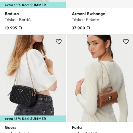
extra 15% Kód: SUMMER
Badura
Armani Exchange
Táska · Bordó
Táska · Fekete
19 995
Ft
37 900
Ft
extra 15% Kód: SUMMER
Guess
Furla