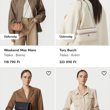
Újdonság
Újdonság
Weekend Max Mara
Tory Burch
Táska · Barna
Táska · Krém
118 790
Ft
223 090
Ft