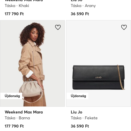
Táska · Khaki
Táska · Arany
177 790
Ft
36 590
Ft
Újdonság
Újdonság
Weekend Max Mara
Liu Jo
Táska · Barna
Táska · Fekete
177 790
Ft
36 590
Ft