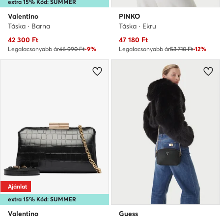
extra 15% Kód: SUMMER
Valentino
PINKO
Táska · Barna
Táska · Ekru
Aktuális ár
Aktuális ár
42 300
Ft
47 180
Ft
Legalacsonyabb ár
46 990 Ft
-9%
Legalacsonyabb ár
53 710 Ft
-12%
Ajánlat
extra 15% Kód: SUMMER
Valentino
Guess