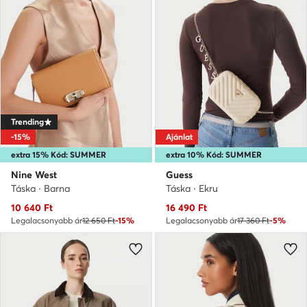
Trending
-15%
Ajánlat
extra 15% Kód: SUMMER
extra 10% Kód: SUMMER
Nine West
Guess
Táska · Barna
Táska · Ekru
Aktuális ár
Aktuális ár
10 640
Ft
16 490
Ft
Legalacsonyabb ár
12 650 Ft
-15%
Legalacsonyabb ár
17 360 Ft
-5%