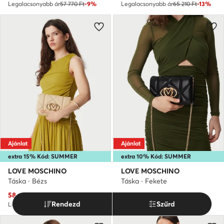
Legalacsonyabb ár
57 770 Ft
-9%
Legalacsonyabb ár
65 210 Ft
-13%
Ajánlat
Ajánlat
extra 15% Kód: SUMMER
extra 10% Kód: SUMMER
LOVE MOSCHINO
LOVE MOSCHINO
Táska · Bézs
Táska · Fekete
Aktuális ár
Aktuális ár
58 690
Ft
57 120
Ft
Rendezd
Szűrd
Legalacsonyabb ár
65 210 Ft
-9%
Legalacsonyabb ár
65 210 Ft
-12%