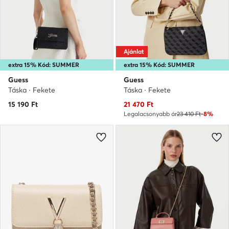
Ajánlat
extra 15% Kód: SUMMER
extra 15% Kód: SUMMER
Guess
Guess
Táska · Fekete
Táska · Fekete
Aktuális ár
15 190
Ft
21 470
Ft
Legalacsonyabb ár
23 410 Ft
-8%