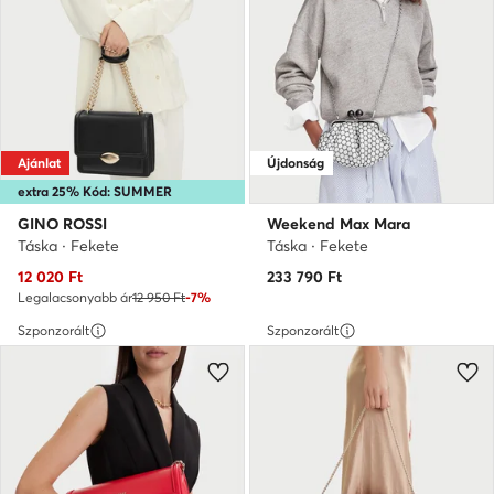
Ajánlat
Újdonság
extra 25% Kód: SUMMER
GINO ROSSI
Weekend Max Mara
Táska · Fekete
Táska · Fekete
Aktuális ár
12 020
Ft
233 790
Ft
Legalacsonyabb ár
12 950 Ft
-7%
Szponzorált
Szponzorált