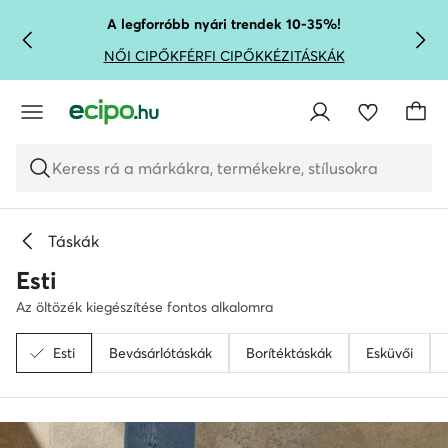
UGRÁS A FŐ TARTALOMRA
UGRÁS A KERESÉSHEZ
A legforróbb nyári trendek 10-35%!
NŐI CIPŐK
FÉRFI CIPŐK
KÉZITÁSKÁK
Keress rá a márkákra, termékekre, stílusokra
Táskák
Esti
Az öltözék kiegészítése fontos alkalomra
Esti
Bevásárlótáskák
Borítéktáskák
Esküvői