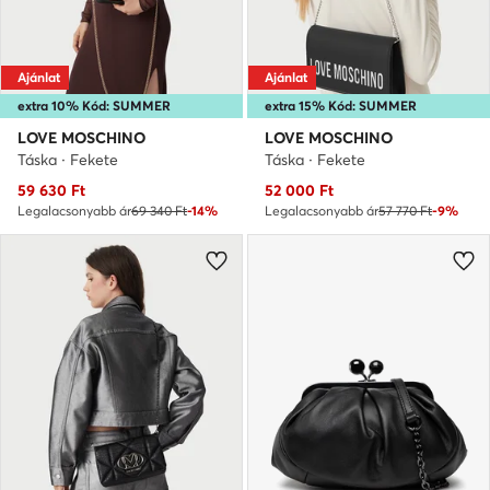
Ajánlat
Ajánlat
extra 10% Kód: SUMMER
extra 15% Kód: SUMMER
LOVE MOSCHINO
LOVE MOSCHINO
Táska · Fekete
Táska · Fekete
Aktuális ár
Aktuális ár
59 630
Ft
52 000
Ft
Legalacsonyabb ár
69 340 Ft
-14%
Legalacsonyabb ár
57 770 Ft
-9%