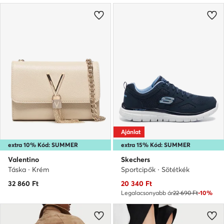
Ajánlat
extra 10% Kód: SUMMER
extra 15% Kód: SUMMER
Valentino
Skechers
Táska · Krém
Sportcipők · Sötétkék
Aktuális ár
32 860
Ft
20 340
Ft
Legalacsonyabb ár
22 690 Ft
-10%