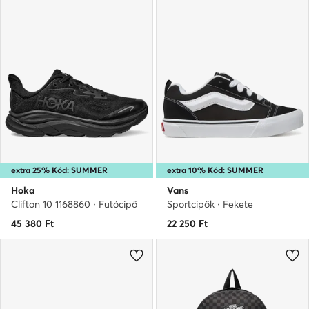
extra 25% Kód: SUMMER
extra 10% Kód: SUMMER
Hoka
Vans
Clifton 10 1168860 · Futócipő
Sportcipők · Fekete
45 380
Ft
22 250
Ft