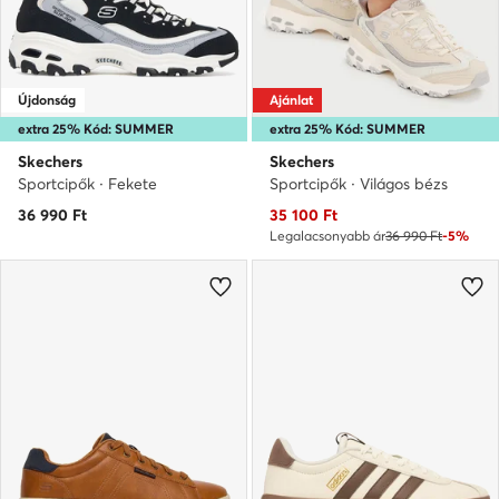
Újdonság
Ajánlat
extra 25% Kód: SUMMER
extra 25% Kód: SUMMER
Skechers
Skechers
Sportcipők · Fekete
Sportcipők · Világos bézs
Aktuális ár
36 990
Ft
35 100
Ft
Legalacsonyabb ár
36 990 Ft
-5%