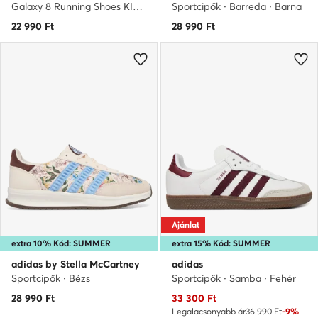
Galaxy 8 Running Shoes KI7980 · Futócipő
Sportcipők · Barreda · Barna
22 990
Ft
28 990
Ft
Ajánlat
extra 10% Kód: SUMMER
extra 15% Kód: SUMMER
adidas by Stella McCartney
adidas
Sportcipők · Bézs
Sportcipők · Samba · Fehér
Aktuális ár
28 990
Ft
33 300
Ft
Legalacsonyabb ár
36 990 Ft
-9%