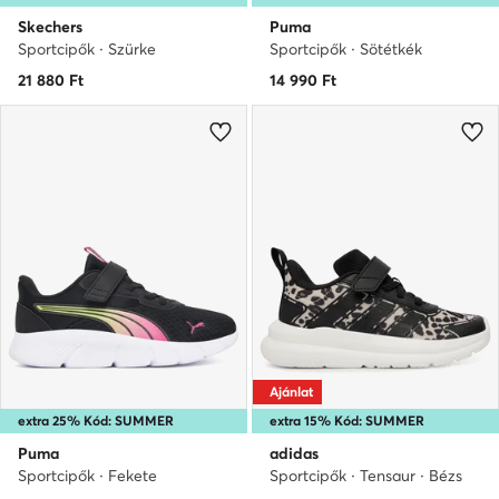
Skechers
Puma
Sportcipők · Szürke
Sportcipők · Sötétkék
21 880
Ft
14 990
Ft
Ajánlat
extra 25% Kód: SUMMER
extra 15% Kód: SUMMER
Puma
adidas
Sportcipők · Fekete
Sportcipők · Tensaur · Bézs