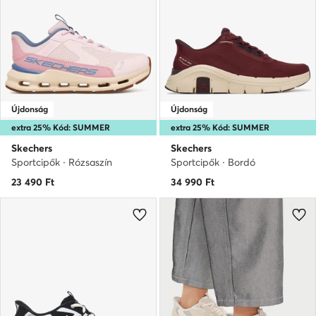
Újdonság
Újdonság
extra 25% Kód: SUMMER
extra 25% Kód: SUMMER
Skechers
Skechers
Sportcipők · Rózsaszín
Sportcipők · Bordó
23 490
Ft
34 990
Ft