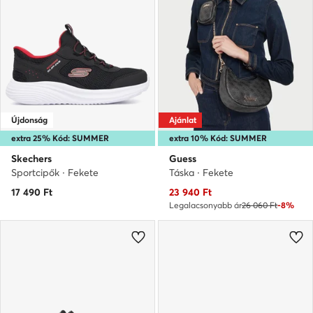
Újdonság
Ajánlat
extra 25% Kód: SUMMER
extra 10% Kód: SUMMER
Skechers
Guess
Sportcipők · Fekete
Táska · Fekete
Aktuális ár
17 490
Ft
23 940
Ft
Legalacsonyabb ár
26 060 Ft
-8%