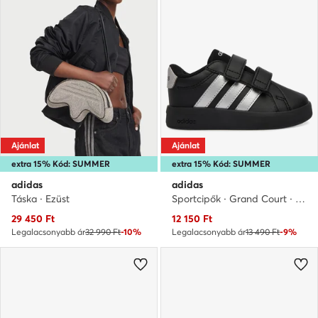
Ajánlat
Ajánlat
extra 15% Kód: SUMMER
extra 15% Kód: SUMMER
adidas
adidas
Táska · Ezüst
Sportcipők · Grand Court · Fekete
Aktuális ár
Aktuális ár
29 450
Ft
12 150
Ft
Legalacsonyabb ár
32 990 Ft
-10%
Legalacsonyabb ár
13 490 Ft
-9%