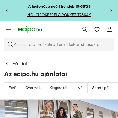
UGRÁS A FŐ TARTALOMRA
UGRÁS A KERESÉSHEZ
A legforróbb nyári trendek 10-35%!
NŐI CIPŐK
FÉRFI CIPŐK
KÉZITÁSKÁK
Keress rá a márkákra, termékekre, stílusokra
Főoldal
Az ecipo.hu ajánlatai
Férfi
Gyermek
Kiegészítők
Női
Sportcipők