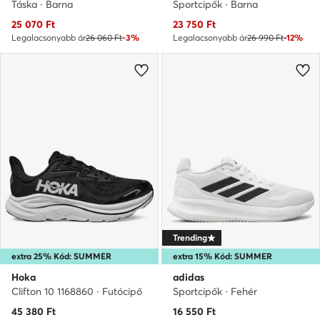
Táska · Barna
Sportcipők · Barna
Aktuális ár
Aktuális ár
25 070
Ft
23 750
Ft
Legalacsonyabb ár
26 060 Ft
-3%
Legalacsonyabb ár
26 990 Ft
-12%
Trending
extra 25% Kód: SUMMER
extra 15% Kód: SUMMER
Hoka
adidas
Clifton 10 1168860 · Futócipő
Sportcipők · Fehér
45 380
Ft
16 550
Ft