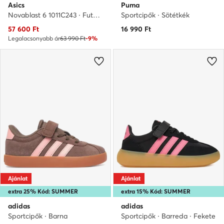
Asics
Puma
Novablast 6 1011C243 · Futócipő
Sportcipők · Sötétkék
Aktuális ár
57 600
Ft
16 990
Ft
Legalacsonyabb ár
63 990 Ft
-9%
Ajánlat
Ajánlat
extra 25% Kód: SUMMER
extra 15% Kód: SUMMER
adidas
adidas
Sportcipők · Barna
Sportcipők · Barreda · Fekete