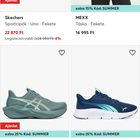
Ajánlat
extra 15% Kód: SUMMER
Skechers
MEXX
Sportcipők · Uno · Fekete
Táska · Fekete
Aktuális ár
22 870
Ft
16 995
Ft
Legalacsonyabb ár
24 050 Ft
-4%
Ajánlat
extra 25% Kód: SUMMER
extra 25% Kód: SUMMER