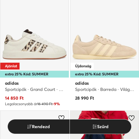
Ajánlat
Újdonság
extra 25% Kód: SUMMER
extra 25% Kód: SUMMER
adidas
adidas
Sportcipők · Grand Court · Fehér
Sportcipők · Barreda · Világos bézs
Aktuális ár
14 850
Ft
28 990
Ft
Legalacsonyabb ár
16 490 Ft
-9%
Rendezd
Szűrd