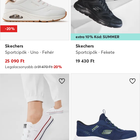
-20%
extra 10% Kód: SUMMER
Skechers
Skechers
Sportcipők · Uno · Fehér
Sportcipők · Fekete
Aktuális ár
25 090
Ft
19 430
Ft
Legalacsonyabb ár
31 470 Ft
-20%