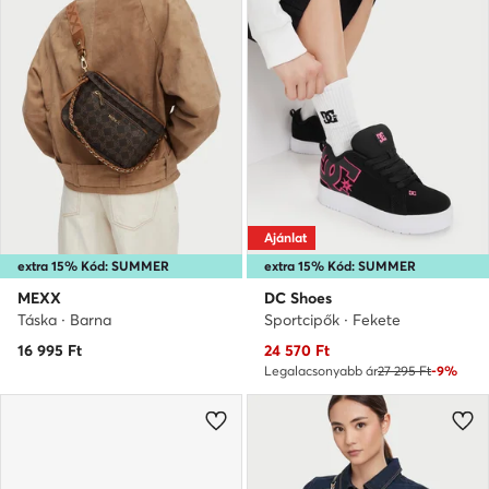
Ajánlat
extra 15% Kód: SUMMER
extra 15% Kód: SUMMER
MEXX
DC Shoes
Táska · Barna
Sportcipők · Fekete
Aktuális ár
16 995
Ft
24 570
Ft
Legalacsonyabb ár
27 295 Ft
-9%