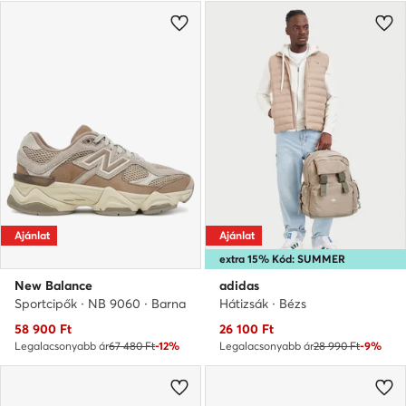
Ajánlat
Ajánlat
extra 15% Kód: SUMMER
New Balance
adidas
Sportcipők · NB 9060 · Barna
Hátizsák · Bézs
Aktuális ár
Aktuális ár
58 900
Ft
26 100
Ft
Legalacsonyabb ár
67 480 Ft
-12%
Legalacsonyabb ár
28 990 Ft
-9%