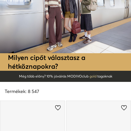
Milyen cipőt választasz a
hétköznapokra?
Még több előny? 10% jóváírás MODIVOclub
gold
tagoknak
Termékek: 8 547