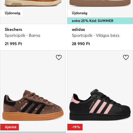
Újdonság
Újdonság
extra 25% Kód: SUMMER
Skechers
adidas
Sportcipők · Barna
Sportcipők · Világos bézs
21 995
Ft
28 990
Ft
Ajánlat
-19%