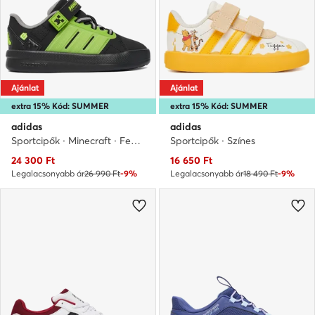
Ajánlat
Ajánlat
extra 15% Kód: SUMMER
extra 15% Kód: SUMMER
adidas
adidas
Sportcipők · Minecraft · Fekete
Sportcipők · Színes
Aktuális ár
Aktuális ár
24 300
Ft
16 650
Ft
Legalacsonyabb ár
26 990 Ft
-9%
Legalacsonyabb ár
18 490 Ft
-9%