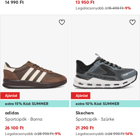
Aktuális ár
14 990
Ft
13 950
Ft
Legalacsonyabb ár
15 490 Ft
-9%
Ajánlat
Ajánlat
extra 15% Kód: SUMMER
extra 10% Kód: SUMMER
adidas
Skechers
Sportcipők · Barna
Sportcipők · Szürke
Aktuális ár
Aktuális ár
26 100
Ft
21 290
Ft
Legalacsonyabb ár
28 990 Ft
-9%
Legalacsonyabb ár
24 990 Ft
-14%