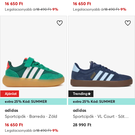
Aktuális ár
Aktuális ár
16 650
Ft
16 650
Ft
Legalacsonyabb ár
18 490 Ft
-9%
Legalacsonyabb ár
18 490 Ft
-9%
Ajánlat
Trending
extra 25% Kód: SUMMER
extra 25% Kód: SUMMER
adidas
adidas
Sportcipők · Barreda · Zöld
Sportcipők · VL Court · Sötétkék
Aktuális ár
16 650
Ft
28 990
Ft
Legalacsonyabb ár
18 490 Ft
-9%