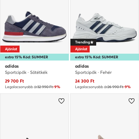
Trending
Ajánlat
Ajánlat
extra 15% Kód: SUMMER
extra 15% Kód: SUMMER
adidas
adidas
Sportcipők · Sötétkék
Sportcipők · Fehér
Aktuális ár
Aktuális ár
29 700
Ft
24 300
Ft
Legalacsonyabb ár
32 990 Ft
-9%
Legalacsonyabb ár
26 990 Ft
-9%