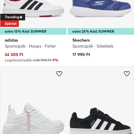
Trending
Ajánlat
extra 15% Kód: SUMMER
extra 25% Kód: SUMMER
adidas
Skechers
Sportcipők · Hoops · Fehér
Sportcipők · Sötétkék
Aktuális ár
24 300
Ft
17 990
Ft
Legalacsonyabb ár
26 990 Ft
-9%