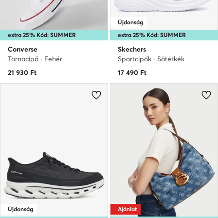
Újdonság
extra 25% Kód: SUMMER
extra 25% Kód: SUMMER
Converse
Skechers
Tornacipő · Fehér
Sportcipők · Sötétkék
21 930
Ft
17 490
Ft
Újdonság
Ajánlat