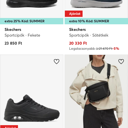
Ajánlat
extra 25% Kód: SUMMER
extra 10% Kód: SUMMER
Skechers
Skechers
Sportcipők · Fekete
Sportcipők · Sötétkék
Aktuális ár
23 850
Ft
20 330
Ft
Legalacsonyabb ár
21 470 Ft
-5%