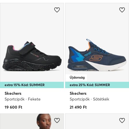
Újdonság
extra 15% Kód: SUMMER
extra 25% Kód: SUMMER
Skechers
Skechers
Sportcipők · Fekete
Sportcipők · Sötétkék
19 600
Ft
21 490
Ft