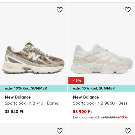
-18%
extra 10% Kód: SUMMER
extra 15% Kód: SUMMER
New Balance
New Balance
Sportcipők · NB 740 · Barna
Sportcipők · NB 9060 · Bézs
Aktuális ár
35 540
Ft
58 900
Ft
Legalacsonyabb ár
72 300 Ft
-18%