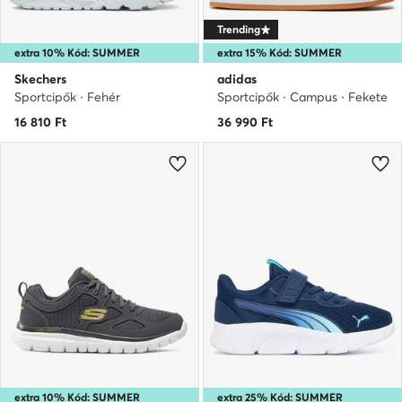
Trending
extra 10% Kód: SUMMER
extra 15% Kód: SUMMER
Skechers
adidas
Sportcipők · Fehér
Sportcipők · Campus · Fekete
16 810
Ft
36 990
Ft
extra 10% Kód: SUMMER
extra 25% Kód: SUMMER